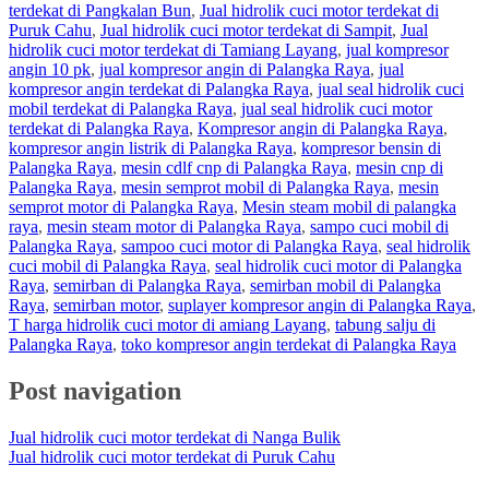
terdekat di Pangkalan Bun
,
Jual hidrolik cuci motor terdekat di
Puruk Cahu
,
Jual hidrolik cuci motor terdekat di Sampit
,
Jual
hidrolik cuci motor terdekat di Tamiang Layang
,
jual kompresor
angin 10 pk
,
jual kompresor angin di Palangka Raya
,
jual
kompresor angin terdekat di Palangka Raya
,
jual seal hidrolik cuci
mobil terdekat di Palangka Raya
,
jual seal hidrolik cuci motor
terdekat di Palangka Raya
,
Kompresor angin di Palangka Raya
,
kompresor angin listrik di Palangka Raya
,
kompresor bensin di
Palangka Raya
,
mesin cdlf cnp di Palangka Raya
,
mesin cnp di
Palangka Raya
,
mesin semprot mobil di Palangka Raya
,
mesin
semprot motor di Palangka Raya
,
Mesin steam mobil di palangka
raya
,
mesin steam motor di Palangka Raya
,
sampo cuci mobil di
Palangka Raya
,
sampoo cuci motor di Palangka Raya
,
seal hidrolik
cuci mobil di Palangka Raya
,
seal hidrolik cuci motor di Palangka
Raya
,
semirban di Palangka Raya
,
semirban mobil di Palangka
Raya
,
semirban motor
,
suplayer kompresor angin di Palangka Raya
,
T harga hidrolik cuci motor di amiang Layang
,
tabung salju di
Palangka Raya
,
toko kompresor angin terdekat di Palangka Raya
Post navigation
Jual hidrolik cuci motor terdekat di Nanga Bulik
Jual hidrolik cuci motor terdekat di Puruk Cahu