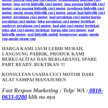
motor
,
jasa servis hidrolik cuci motor
,
jasa pasang hidrolik cuci
motor
,
cara pasang hidrolik cuci motor
,
produsen hidrolik cuci
motor
,
mesin steam hidrolik cuci motor
,
pusat jual hidrolik cuci
motor
,
peralatan cuci motor
,
jual peralatan cuci motor
,
harga
peralatan cuci motor
,
toko peralatan cuci motor terdekat
,
suplayer peralatan cuci motor
,
jual alat cuci motor terdekat
,
toko alat cuci motor terdekat
,
harga alat cuci motor
,
seal
hidrolik motor
,
seal hidrolik mobil
,
kompresor angin
,
mesin
cnp,mesin steam cnp
HARGA KAMI JAUH LEBIH MURAH,
LANGSUNG PABRIK, PRODUK KAMI
BERKUALITAS DAN BERGARANSI, SPARE
PART READY. BUKTIKAN !!!
KONSULTAN USAHA CUCI MOTOR DARI
ALAT SAMPAI MANAJEMEN
Fast Respon Marketing : Telp/ WA :
0818-
0633-0280
klik no nya