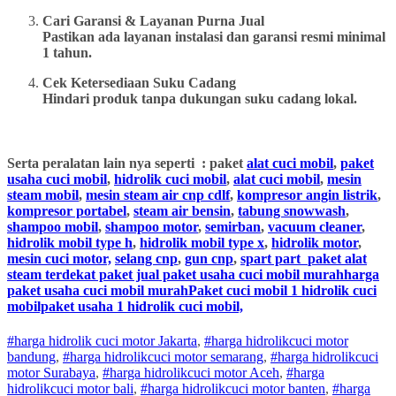
Cari Garansi & Layanan Purna Jual
Pastikan ada layanan instalasi dan garansi resmi minimal
1 tahun.
Cek Ketersediaan Suku Cadang
Hindari produk tanpa dukungan suku cadang lokal.
Serta peralatan lain nya seperti : paket
alat cuci mobil
,
paket
usaha cuci mobil
,
hidrolik cuci mobil
,
alat cuci mobil
,
mesin
steam mobil
,
mesin steam air cnp cdlf
,
kompresor angin listrik
,
kompresor portabel
,
steam air bensin
,
tabung snowwash
,
shampoo mobil
,
shampoo motor
,
semirban
,
vacuum cleaner
,
hidrolik mobil type h
,
hidrolik mobil type x
,
hidrolik motor
,
mesin cuci motor,
selang cnp
,
gun cnp
,
spart part
paket alat
steam terdekat paket jual paket usaha cuci mobil murahharga
paket usaha cuci mobil murahPaket cuci mobil 1 hidrolik cuci
mobilpaket usaha 1 hidrolik cuci mobil,
#harga hidrolik cuci motor Jakarta
,
#
harga hidrolik
cuci
motor
bandung
,
#
harga hidrolik
cuci
motor
semarang
,
#
harga hidrolik
cuci
motor
Surabaya
,
#
harga hidrolik
cuci
motor
Aceh
,
#
harga
hidrolik
cuci
motor
bali
,
#
harga hidrolik
cuci
motor
banten
,
#
harga