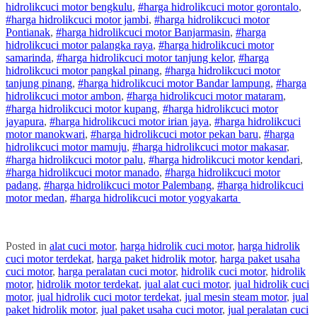
hidrolik
cuci
motor
bengkulu
,
#
harga hidrolik
cuci
motor
gorontalo
,
#
harga hidrolik
cuci
motor
jambi
,
#
harga hidrolik
cuci
motor
Pontianak
,
#
harga hidrolik
cuci
motor
Banjarmasin
,
#
harga
hidrolik
cuci
motor
palangka raya
,
#
harga hidrolik
cuci
motor
samarinda
,
#
harga hidrolik
cuci
motor
tanjung kelor
,
#
harga
hidrolik
cuci
motor
pangkal pinang
,
#
harga hidrolik
cuci
motor
tanjung pinang
,
#
harga hidrolik
cuci
motor
Bandar lampung
,
#
harga
hidrolik
cuci
motor
ambon
,
#
harga hidrolik
cuci
motor
mataram
,
#
harga hidrolik
cuci
motor
kupang
,
#
harga hidrolik
cuci
motor
jayapura
,
#
harga hidrolik
cuci
motor
irian jaya
,
#
harga hidrolik
cuci
motor
manokwari
,
#
harga hidrolik
cuci
motor
pekan baru
,
#
harga
hidrolik
cuci
motor
mamuju
,
#
harga hidrolik
cuci
motor
makasar
,
#
harga hidrolik
cuci
motor
palu
,
#
harga hidrolik
cuci
motor
kendari
,
#
harga hidrolik
cuci
motor
manado
,
#
harga hidrolik
cuci
motor
padang
,
#
harga hidrolik
cuci
motor
Palembang
,
#
harga hidrolik
cuci
motor
medan
,
#
harga hidrolik
cuci
motor
yogyakarta
Posted in
alat cuci motor
,
harga hidrolik cuci motor
,
harga hidrolik
cuci motor terdekat
,
harga paket hidrolik motor
,
harga paket usaha
cuci motor
,
harga peralatan cuci motor
,
hidrolik cuci motor
,
hidrolik
motor
,
hidrolik motor terdekat
,
jual alat cuci motor
,
jual hidrolik cuci
motor
,
jual hidrolik cuci motor terdekat
,
jual mesin steam motor
,
jual
paket hidrolik motor
,
jual paket usaha cuci motor
,
jual peralatan cuci