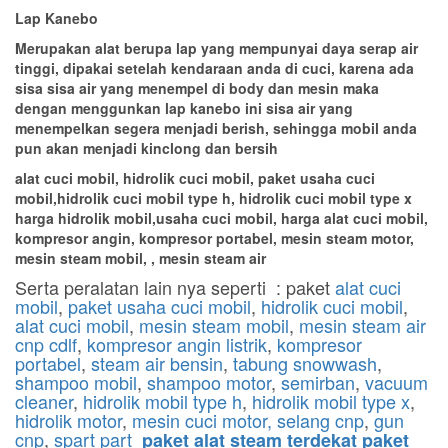
Lap Kanebo
Merupakan alat berupa lap yang mempunyai daya serap air
tinggi, dipakai setelah kendaraan anda di cuci, karena ada
sisa sisa air yang menempel di body dan mesin maka
dengan menggunkan lap kanebo ini sisa air yang
menempelkan segera menjadi berish, sehingga mobil anda
pun akan menjadi kinclong dan bersih
alat cuci mobil, hidrolik cuci mobil, paket usaha cuci
mobil,hidrolik cuci mobil type h, hidrolik cuci mobil type x
harga hidrolik mobil,usaha cuci mobil, harga alat cuci mobil,
kompresor angin, kompresor portabel, mesin steam motor,
mesin steam mobil, , mesin steam air
Serta peralatan lain nya seperti : paket
alat cuci
mobil
,
paket usaha cuci mobil
,
hidrolik cuci mobil
,
alat cuci mobil
,
mesin steam mobil
,
mesin steam air
cnp cdlf
,
kompresor angin listrik
,
kompresor
portabel
,
steam air bensin
,
tabung snowwash
,
shampoo mobil
,
shampoo motor
,
semirban
,
vacuum
cleaner
,
hidrolik mobil type h
,
hidrolik mobil type x
,
hidrolik motor
,
mesin cuci motor,
selang cnp
,
gun
cnp
,
spart part
paket alat steam terdekat paket