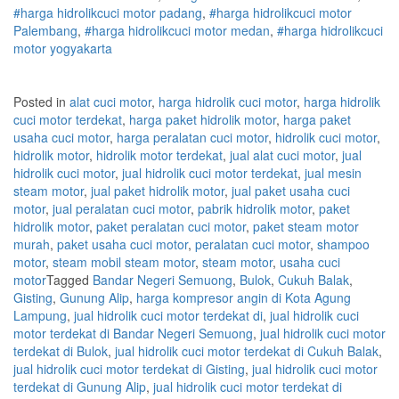
#
harga hidrolik
cuci
motor
padang
,
#
harga hidrolik
cuci
motor
Palembang
,
#
harga hidrolik
cuci
motor
medan
,
#
harga hidrolik
cuci
motor
yogyakarta
Posted in
alat cuci motor
,
harga hidrolik cuci motor
,
harga hidrolik
cuci motor terdekat
,
harga paket hidrolik motor
,
harga paket
usaha cuci motor
,
harga peralatan cuci motor
,
hidrolik cuci motor
,
hidrolik motor
,
hidrolik motor terdekat
,
jual alat cuci motor
,
jual
hidrolik cuci motor
,
jual hidrolik cuci motor terdekat
,
jual mesin
steam motor
,
jual paket hidrolik motor
,
jual paket usaha cuci
motor
,
jual peralatan cuci motor
,
pabrik hidrolik motor
,
paket
hidrolik motor
,
paket peralatan cuci motor
,
paket steam motor
murah
,
paket usaha cuci motor
,
peralatan cuci motor
,
shampoo
motor
,
steam mobil steam motor
,
steam motor
,
usaha cuci
motor
Tagged
Bandar Negeri Semuong
,
Bulok
,
Cukuh Balak
,
Gisting
,
Gunung Alip
,
harga kompresor angin di Kota Agung
Lampung
,
jual hidrolik cuci motor terdekat di
,
jual hidrolik cuci
motor terdekat di Bandar Negeri Semuong
,
jual hidrolik cuci motor
terdekat di Bulok
,
jual hidrolik cuci motor terdekat di Cukuh Balak
,
jual hidrolik cuci motor terdekat di Gisting
,
jual hidrolik cuci motor
terdekat di Gunung Alip
,
jual hidrolik cuci motor terdekat di