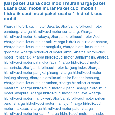
jual paket usaha cuci mobil murahharga paket
usaha cuci mobil murahPaket cuci mobil 1
hidrolik cuci mobilpaket usaha 1 hidrolik cuci
mobil,
#harga hidrolik cuci motor Jakarta
,
#
harga hidrolik
cuci
motor
bandung
,
#
harga hidrolik
cuci
motor
semarang
,
#
harga
hidrolik
cuci
motor
Surabaya
,
#
harga hidrolik
cuci
motor
Aceh
,
#
harga hidrolik
cuci
motor
bali
,
#
harga hidrolik
cuci
motor
banten
,
#
harga hidrolik
cuci
motor
bengkulu
,
#
harga hidrolik
cuci
motor
gorontalo
,
#
harga hidrolik
cuci
motor
jambi
,
#
harga hidrolik
cuci
motor
Pontianak
,
#
harga hidrolik
cuci
motor
Banjarmasin
,
#
harga
hidrolik
cuci
motor
palangka raya
,
#
harga hidrolik
cuci
motor
samarinda
,
#
harga hidrolik
cuci
motor
tanjung kelor
,
#
harga
hidrolik
cuci
motor
pangkal pinang
,
#
harga hidrolik
cuci
motor
tanjung pinang
,
#
harga hidrolik
cuci
motor
Bandar lampung
,
#
harga hidrolik
cuci
motor
ambon
,
#
harga hidrolik
cuci
motor
mataram
,
#
harga hidrolik
cuci
motor
kupang
,
#
harga hidrolik
cuci
motor
jayapura
,
#
harga hidrolik
cuci
motor
irian jaya
,
#
harga
hidrolik
cuci
motor
manokwari
,
#
harga hidrolik
cuci
motor
pekan
baru
,
#
harga hidrolik
cuci
motor
mamuju
,
#
harga hidrolik
cuci
motor
makasar
,
#
harga hidrolik
cuci
motor
palu
,
#
harga
hidrolik
cuci
motor
kendari
,
#
harga hidrolik
cuci
motor
manado
,