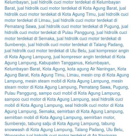
Kelumbayan
,
jual hidrolik cuci motor terdekat di Kelumbayan
Barat
,
jual hidrolik cuci motor terdekat di Kota Agung Barat
,
jual
hidrolik cuci motor terdekat di Kota Agung Timu
,
jual hidrolik cuci
motor terdekat di Limau
,
jual hidrolik cuci motor terdekat di
Pematang Sawa
,
jual hidrolik cuci motor terdekat di Pugung
,
jual
hidrolik cuci motor terdekat di Pulau Panggung
,
jual hidrolik cuci
motor terdekat di Semaka
,
jual hidrolik cuci motor terdekat di
Sumberejo
,
jual hidrolik cuci motor terdekat di Talang Padang
,
jual hidrolik cuci motor terdekat di Ulu Belu
,
jual kompresor angin
di Kota Agung Lampung
,
jual kompresor angin terdekat di Kota
Agung Lampung
,
Kabupaten Tangganus
,
Kelumbayan
,
Kelumbayan Barat
,
Kota Agung
,
kota agung Air Naningan
,
Kota
Agung Barat
,
Kota Agung Timu
,
Limau
,
mesin cnp di Kota Agung
Lampung
,
mesin steam mobil di Kota Agung Lampung
,
mesin
steam motor di Kota Agung Lampung
,
Pematang Sawa
,
Pugung
,
Pulau Panggung
,
sampo cuci mobil di Kota Agung Lampung
,
sampoo cuci motor di Kota Agung Lampung
,
seal hidrolik cuci
mobil di Kota Agung Lampung
,
seal hidrolik cuci motor di Kota
Agung Lampung
,
Semaka
,
semirban di Kota Agung Lampung
,
semirban mobil di Kota Agung Lampung
,
semirban motor
,
Sumberejo
,
tabung salju di Kota Agung Lampung
,
tabung
snowwash di Kota Agung Lampung
,
Talang Padang
,
Ulu Belu
,
Wonosobo jual hidrolik cuci motor terdekat di Air Naningan