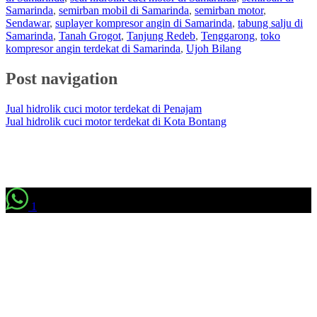
Samarinda
,
semirban mobil di Samarinda
,
semirban motor
,
Sendawar
,
suplayer kompresor angin di Samarinda
,
tabung salju di
Samarinda
,
Tanah Grogot
,
Tanjung Redeb
,
Tenggarong
,
toko
kompresor angin terdekat di Samarinda
,
Ujoh Bilang
Post navigation
Jual hidrolik cuci motor terdekat di Penajam
Jual hidrolik cuci motor terdekat di Kota Bontang
1