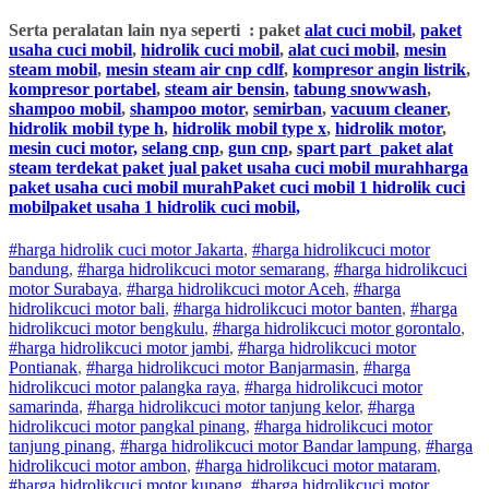
Serta peralatan lain nya seperti : paket
alat cuci mobil
,
paket
usaha cuci mobil
,
hidrolik cuci mobil
,
alat cuci mobil
,
mesin
steam mobil
,
mesin steam air cnp cdlf
,
kompresor angin listrik
,
kompresor portabel
,
steam air bensin
,
tabung snowwash
,
shampoo mobil
,
shampoo motor
,
semirban
,
vacuum cleaner
,
hidrolik mobil type h
,
hidrolik mobil type x
,
hidrolik motor
,
mesin cuci motor,
selang cnp
,
gun cnp
,
spart part
paket alat
steam terdekat paket jual paket usaha cuci mobil murahharga
paket usaha cuci mobil murahPaket cuci mobil 1 hidrolik cuci
mobilpaket usaha 1 hidrolik cuci mobil,
#harga hidrolik cuci motor Jakarta
,
#
harga hidrolik
cuci
motor
bandung
,
#
harga hidrolik
cuci
motor
semarang
,
#
harga hidrolik
cuci
motor
Surabaya
,
#
harga hidrolik
cuci
motor
Aceh
,
#
harga
hidrolik
cuci
motor
bali
,
#
harga hidrolik
cuci
motor
banten
,
#
harga
hidrolik
cuci
motor
bengkulu
,
#
harga hidrolik
cuci
motor
gorontalo
,
#
harga hidrolik
cuci
motor
jambi
,
#
harga hidrolik
cuci
motor
Pontianak
,
#
harga hidrolik
cuci
motor
Banjarmasin
,
#
harga
hidrolik
cuci
motor
palangka raya
,
#
harga hidrolik
cuci
motor
samarinda
,
#
harga hidrolik
cuci
motor
tanjung kelor
,
#
harga
hidrolik
cuci
motor
pangkal pinang
,
#
harga hidrolik
cuci
motor
tanjung pinang
,
#
harga hidrolik
cuci
motor
Bandar lampung
,
#
harga
hidrolik
cuci
motor
ambon
,
#
harga hidrolik
cuci
motor
mataram
,
#
harga hidrolik
cuci
motor
kupang
,
#
harga hidrolik
cuci
motor