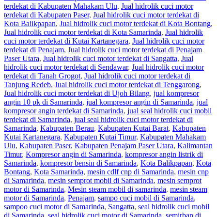
terdekat di Kabupaten Mahakam Ulu
,
Jual hidrolik cuci motor
terdekat di Kabupaten Paser
,
Jual hidrolik cuci motor terdekat di
Kota Balikpapan
,
Jual hidrolik cuci motor terdekat di Kota Bontang
,
Jual hidrolik cuci motor terdekat di Kota Samarinda
,
Jual hidrolik
cuci motor terdekat di Kutai Kartanegara
,
Jual hidrolik cuci motor
terdekat di Penajam
,
Jual hidrolik cuci motor terdekat di Penajam
Paser Utara
,
Jual hidrolik cuci motor terdekat di Sangatta
,
Jual
hidrolik cuci motor terdekat di Sendawar
,
Jual hidrolik cuci motor
terdekat di Tanah Grogot
,
Jual hidrolik cuci motor terdekat di
Tanjung Redeb
,
Jual hidrolik cuci motor terdekat di Tenggarong
,
Jual hidrolik cuci motor terdekat di Ujoh Bilang
,
jual kompresor
angin 10 pk di Samarinda
,
jual kompresor angin di Samarinda
,
jual
kompresor angin terdekat di Samarinda
,
jual seal hidrolik cuci mobil
terdekat di Samarinda
,
jual seal hidrolik cuci motor terdekat di
Samarinda
,
Kabupaten Berau
,
Kabupaten Kutai Barat
,
Kabupaten
Kutai Kartanegara
,
Kabupaten Kutai Timur
,
Kabupaten Mahakam
Ulu
,
Kabupaten Paser
,
Kabupaten Penajam Paser Utara
,
Kalimantan
Timur
,
Kompresor angin di Samarinda
,
kompresor angin listrik di
Samarinda
,
kompresor bensin di Samarinda
,
Kota Balikpapan
,
Kota
Bontang
,
Kota Samarinda
,
mesin cdlf cnp di Samarinda
,
mesin cnp
di Samarinda
,
mesin semprot mobil di Samarinda
,
mesin semprot
motor di Samarinda
,
Mesin steam mobil di samarinda
,
mesin steam
motor di Samarinda
,
Penajam
,
sampo cuci mobil di Samarinda
,
sampoo cuci motor di Samarinda
,
Sangatta
,
seal hidrolik cuci mobil
di Samarinda
,
seal hidrolik cuci motor di Samarinda
,
semirban di