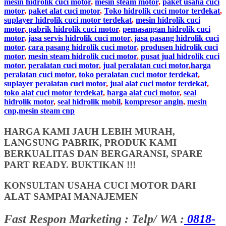
mesin hidrolik cuci motor
,
mesin steam motor
,
paket usaha cuci
motor
,
paket alat cuci motor
,
Toko hidrolik cuci motor terdekat
,
suplayer hidrolik cuci motor terdekat
,
mesin hidrolik cuci
motor
,
pabrik hidrolik cuci motor
,
pemasangan hidrolik cuci
motor
,
jasa servis hidrolik cuci motor
,
jasa pasang hidrolik cuci
motor
,
cara pasang hidrolik cuci motor
,
produsen hidrolik cuci
motor
,
mesin steam hidrolik cuci motor
,
pusat jual hidrolik cuci
motor
,
peralatan cuci motor
,
jual peralatan cuci motor
,
harga
peralatan cuci motor
,
toko peralatan cuci motor terdekat
,
suplayer peralatan cuci motor
,
jual alat cuci motor terdekat
,
toko alat cuci motor terdekat
,
harga alat cuci motor
,
seal
hidrolik motor
,
seal hidrolik mobil
,
kompresor angin
,
mesin
cnp,mesin steam cnp
HARGA KAMI JAUH LEBIH MURAH,
LANGSUNG PABRIK, PRODUK KAMI
BERKUALITAS DAN BERGARANSI, SPARE
PART READY. BUKTIKAN !!!
KONSULTAN USAHA CUCI MOTOR DARI
ALAT SAMPAI MANAJEMEN
Fast Respon Marketing : Telp/ WA :
0818-