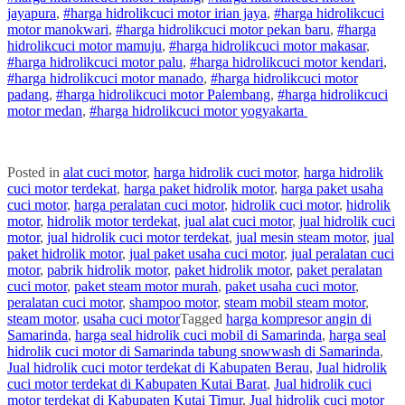
jayapura
,
#
harga hidrolik
cuci
motor
irian jaya
,
#
harga hidrolik
cuci
motor
manokwari
,
#
harga hidrolik
cuci
motor
pekan baru
,
#
harga
hidrolik
cuci
motor
mamuju
,
#
harga hidrolik
cuci
motor
makasar
,
#
harga hidrolik
cuci
motor
palu
,
#
harga hidrolik
cuci
motor
kendari
,
#
harga hidrolik
cuci
motor
manado
,
#
harga hidrolik
cuci
motor
padang
,
#
harga hidrolik
cuci
motor
Palembang
,
#
harga hidrolik
cuci
motor
medan
,
#
harga hidrolik
cuci
motor
yogyakarta
Posted in
alat cuci motor
,
harga hidrolik cuci motor
,
harga hidrolik
cuci motor terdekat
,
harga paket hidrolik motor
,
harga paket usaha
cuci motor
,
harga peralatan cuci motor
,
hidrolik cuci motor
,
hidrolik
motor
,
hidrolik motor terdekat
,
jual alat cuci motor
,
jual hidrolik cuci
motor
,
jual hidrolik cuci motor terdekat
,
jual mesin steam motor
,
jual
paket hidrolik motor
,
jual paket usaha cuci motor
,
jual peralatan cuci
motor
,
pabrik hidrolik motor
,
paket hidrolik motor
,
paket peralatan
cuci motor
,
paket steam motor murah
,
paket usaha cuci motor
,
peralatan cuci motor
,
shampoo motor
,
steam mobil steam motor
,
steam motor
,
usaha cuci motor
Tagged
harga kompresor angin di
Samarinda
,
harga seal hidrolik cuci mobil di Samarinda
,
harga seal
hidrolik cuci motor di Samarinda tabung snowwash di Samarinda
,
Jual hidrolik cuci motor terdekat di Kabupaten Berau
,
Jual hidrolik
cuci motor terdekat di Kabupaten Kutai Barat
,
Jual hidrolik cuci
motor terdekat di Kabupaten Kutai Timur
,
Jual hidrolik cuci motor