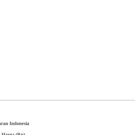
saran Indonesia
 Harga (Rp)