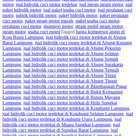
motor
,
jual hidrolik cuci motor terdekat
,
jual mesin steam motor
,
jual
paket hidrolik motor
,
jual paket usaha cuci motor
,
jual peralatan cuci
motor
,
pabrik hidrolik motor
,
paket hidrolik motor
,
paket peralatan
cuci motor
,
paket steam motor murah
,
paket usaha cuci motor
,
peralatan cuci motor
,
shampoo motor
,
steam mobil steam motor
,
steam motor
,
usaha cuci motor
Tagged
harga kompresor angin di
Kota Bumi Lampung
,
jual hidrolik cuci motor terdekat di Abung
Barat Lampung
,
jual hidrolik cuci motor terdekat di Abung Kunang
Lampung
,
jual hidrolik cuci motor terdekat di Abung Pekurun
Lampung
,
jual hidrolik cuci motor terdekat di Abung Selatan
Lampung
,
jual hidrolik cuci motor terdekat di Abung Semuli
Lampung
,
jual hidrolik cuci motor terdekat di Abung Surakarta
Lampung
,
jual hidrolik cuci motor terdekat di Abung Tengah
Lampung
,
jual hidrolik cuci motor terdekat di Abung Timur
Lampung
,
jual hidrolik cuci motor terdekat di Abung Tinggi
Lampung
,
jual hidrolik cuci motor terdekat di Blambangan Pagar
Lampung
,
jual hidrolik cuci motor terdekat di Bukit Kemuning
Lampung
,
jual hidrolik cuci motor terdekat di Bunga Mayang
Lampung
,
jual hidrolik cuci motor terdekat di Hulu Sungkai
Lampung
,
jual hidrolik cuci motor terdekat di Kotabumi Lampung
,
jual hidrolik cuci motor terdekat di Kotabumi Selatan Lampung
,
jual
hidrolik cuci motor terdekat di Kotabumi Utara Lampung
,
jual
hidrolik cuci motor terdekat di Muara Sungkai Lampung
,
jual
hidrolik cuci motor terdekat di Sungkai Barat Lampung
,
jual
hidrolik cuci motor terdekat di Sungkai Selatan Lampung
,
jual