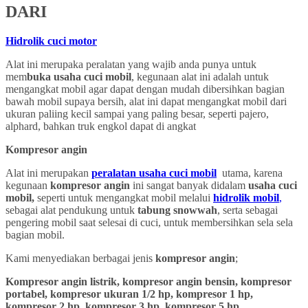
DARI
Hidrolik cuci motor
Alat ini merupaka peralatan yang wajib anda punya untuk
mem
buka usaha cuci mobil
, kegunaan alat ini adalah untuk
mengangkat mobil agar dapat dengan mudah dibersihkan bagian
bawah mobil supaya bersih, alat ini dapat mengangkat mobil dari
ukuran paliing kecil sampai yang paling besar, seperti pajero,
alphard, bahkan truk engkol dapat di angkat
Kompresor angin
Alat ini merupakan
peralatan usaha cuci mobil
utama, karena
kegunaan
kompresor angin
ini sangat banyak didalam
usaha cuci
mobil,
seperti untuk mengangkat mobil melalui
hidrolik mobil
,
sebagai alat pendukung untuk
tabung snowwah
, serta sebagai
pengering mobil saat selesai di cuci, untuk membersihkan sela sela
bagian mobil.
Kami menyediakan berbagai jenis
kompresor angin
;
Kompresor angin listrik, kompresor angin bensin, kompresor
portabel, kompresor ukuran 1/2 hp, kompresor 1 hp,
kompresor 2 hp, kompresor 3 hp, kompresor 5 hp,