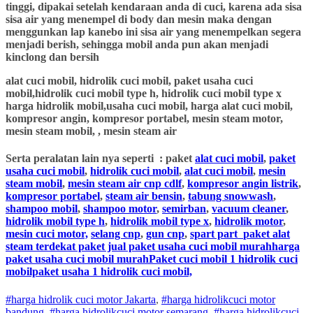
tinggi, dipakai setelah kendaraan anda di cuci, karena ada sisa
sisa air yang menempel di body dan mesin maka dengan
menggunkan lap kanebo ini sisa air yang menempelkan segera
menjadi berish, sehingga mobil anda pun akan menjadi
kinclong dan bersih
alat cuci mobil, hidrolik cuci mobil, paket usaha cuci
mobil,hidrolik cuci mobil type h, hidrolik cuci mobil type x
harga hidrolik mobil,usaha cuci mobil, harga alat cuci mobil,
kompresor angin, kompresor portabel, mesin steam motor,
mesin steam mobil, , mesin steam air
Serta peralatan lain nya seperti : paket
alat cuci mobil
,
paket
usaha cuci mobil
,
hidrolik cuci mobil
,
alat cuci mobil
,
mesin
steam mobil
,
mesin steam air cnp cdlf
,
kompresor angin listrik
,
kompresor portabel
,
steam air bensin
,
tabung snowwash
,
shampoo mobil
,
shampoo motor
,
semirban
,
vacuum cleaner
,
hidrolik mobil type h
,
hidrolik mobil type x
,
hidrolik motor
,
mesin cuci motor,
selang cnp
,
gun cnp
,
spart part
paket alat
steam terdekat paket jual paket usaha cuci mobil murahharga
paket usaha cuci mobil murahPaket cuci mobil 1 hidrolik cuci
mobilpaket usaha 1 hidrolik cuci mobil,
#harga hidrolik cuci motor Jakarta
,
#
harga hidrolik
cuci
motor
bandung
,
#
harga hidrolik
cuci
motor
semarang
,
#
harga hidrolik
cuci