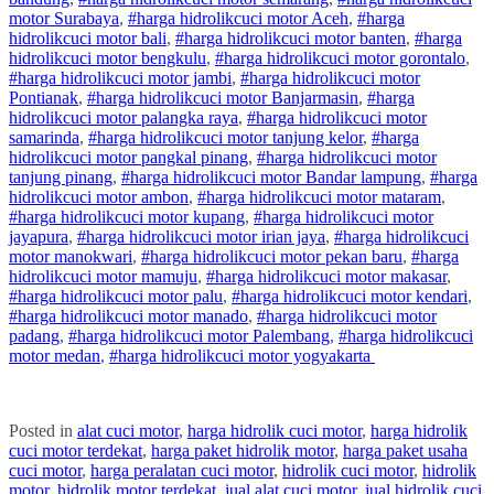
motor
Surabaya
,
#
harga hidrolik
cuci
motor
Aceh
,
#
harga
hidrolik
cuci
motor
bali
,
#
harga hidrolik
cuci
motor
banten
,
#
harga
hidrolik
cuci
motor
bengkulu
,
#
harga hidrolik
cuci
motor
gorontalo
,
#
harga hidrolik
cuci
motor
jambi
,
#
harga hidrolik
cuci
motor
Pontianak
,
#
harga hidrolik
cuci
motor
Banjarmasin
,
#
harga
hidrolik
cuci
motor
palangka raya
,
#
harga hidrolik
cuci
motor
samarinda
,
#
harga hidrolik
cuci
motor
tanjung kelor
,
#
harga
hidrolik
cuci
motor
pangkal pinang
,
#
harga hidrolik
cuci
motor
tanjung pinang
,
#
harga hidrolik
cuci
motor
Bandar lampung
,
#
harga
hidrolik
cuci
motor
ambon
,
#
harga hidrolik
cuci
motor
mataram
,
#
harga hidrolik
cuci
motor
kupang
,
#
harga hidrolik
cuci
motor
jayapura
,
#
harga hidrolik
cuci
motor
irian jaya
,
#
harga hidrolik
cuci
motor
manokwari
,
#
harga hidrolik
cuci
motor
pekan baru
,
#
harga
hidrolik
cuci
motor
mamuju
,
#
harga hidrolik
cuci
motor
makasar
,
#
harga hidrolik
cuci
motor
palu
,
#
harga hidrolik
cuci
motor
kendari
,
#
harga hidrolik
cuci
motor
manado
,
#
harga hidrolik
cuci
motor
padang
,
#
harga hidrolik
cuci
motor
Palembang
,
#
harga hidrolik
cuci
motor
medan
,
#
harga hidrolik
cuci
motor
yogyakarta
Posted in
alat cuci motor
,
harga hidrolik cuci motor
,
harga hidrolik
cuci motor terdekat
,
harga paket hidrolik motor
,
harga paket usaha
cuci motor
,
harga peralatan cuci motor
,
hidrolik cuci motor
,
hidrolik
motor
,
hidrolik motor terdekat
,
jual alat cuci motor
,
jual hidrolik cuci