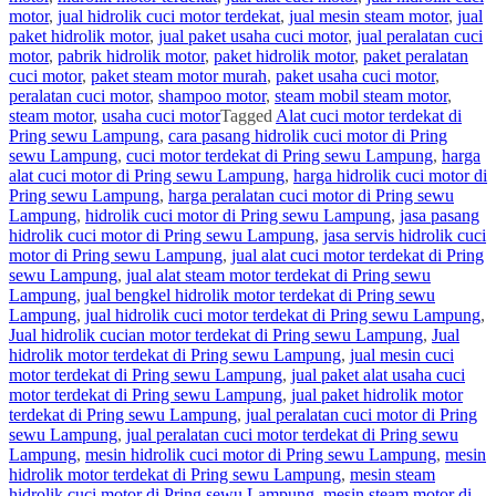
motor
,
jual hidrolik cuci motor terdekat
,
jual mesin steam motor
,
jual
paket hidrolik motor
,
jual paket usaha cuci motor
,
jual peralatan cuci
motor
,
pabrik hidrolik motor
,
paket hidrolik motor
,
paket peralatan
cuci motor
,
paket steam motor murah
,
paket usaha cuci motor
,
peralatan cuci motor
,
shampoo motor
,
steam mobil steam motor
,
steam motor
,
usaha cuci motor
Tagged
Alat cuci motor terdekat di
Pring sewu Lampung
,
cara pasang hidrolik cuci motor di Pring
sewu Lampung
,
cuci motor terdekat di Pring sewu Lampung
,
harga
alat cuci motor di Pring sewu Lampung
,
harga hidrolik cuci motor di
Pring sewu Lampung
,
harga peralatan cuci motor di Pring sewu
Lampung
,
hidrolik cuci motor di Pring sewu Lampung
,
jasa pasang
hidrolik cuci motor di Pring sewu Lampung
,
jasa servis hidrolik cuci
motor di Pring sewu Lampung
,
jual alat cuci motor terdekat di Pring
sewu Lampung
,
jual alat steam motor terdekat di Pring sewu
Lampung
,
jual bengkel hidrolik motor terdekat di Pring sewu
Lampung
,
jual hidrolik cuci motor terdekat di Pring sewu Lampung
,
Jual hidrolik cucian motor terdekat di Pring sewu Lampung
,
Jual
hidrolik motor terdekat di Pring sewu Lampung
,
jual mesin cuci
motor terdekat di Pring sewu Lampung
,
jual paket alat usaha cuci
motor terdekat di Pring sewu Lampung
,
jual paket hidrolik motor
terdekat di Pring sewu Lampung
,
jual peralatan cuci motor di Pring
sewu Lampung
,
jual peralatan cuci motor terdekat di Pring sewu
Lampung
,
mesin hidrolik cuci motor di Pring sewu Lampung
,
mesin
hidrolik motor terdekat di Pring sewu Lampung
,
mesin steam
hidrolik cuci motor di Pring sewu Lampung
,
mesin steam motor di