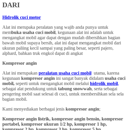
DARI
Hidrolik cuci motor
Alat ini merupaka peralatan yang wajib anda punya untuk
mem
buka usaha cuci mobil
, kegunaan alat ini adalah untuk
mengangkat mobil agar dapat dengan mudah dibersihkan bagian
bawah mobil supaya bersih, alat ini dapat mengangkat mobil dari
ukuran paliing kecil sampai yang paling besar, seperti pajero,
alphard, bahkan truk engkol dapat di angkat
Kompresor angin
Alat ini merupakan
peralatan usaha cuci mobil
utama, karena
kegunaan
kompresor angin
ini sangat banyak didalam
usaha cuci
mobil,
seperti untuk mengangkat mobil melalui
hidrolik mobil
,
sebagai alat pendukung untuk
tabung snowwah
, serta sebagai
pengering mobil saat selesai di cuci, untuk membersihkan sela sela
bagian mobil.
Kami menyediakan berbagai jenis
kompresor angin
;
Kompresor angin listrik, kompresor angin bensin, kompresor
portabel, kompresor ukuran 1/2 hp, kompresor 1 hp,
kompresor 2 hp, kompresor 3 hp, kompresor 5 hp,