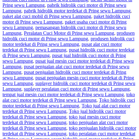
Pring sewu Lampung
,
pabrik hidrolik cuci motor di Pring sewu
Lampung
,
pabrik hidrolik motor terdekat di Pring sewu Lampung
,
paket alat cuci mobil di Pring sewu Lampung
,
paket hidrolik cuci
motor di Pring sewu Lampung
,
paket usaha cuci motor di Pring
sewu Lampung
,
pemasangan hidrolik cuci motor di Pring sewu
Lampung
,
Peralatan Cuci Motor di Pring sewu Lampung
,
produsen
hidrolik cuci motor di Pring sewu Lampung
,
produsen hidrolik cuci
motor terdekat di Pring sewu Lampung
,
pusat alat cuci motor
terdekat di Pring sewu Lampung
,
pusat hidrolik cuci motor terdekat
di Pring sewu Lampung
,
pusat jual hidrolik cuci motor di Pring
sewu Lampung
,
pusat jual mesin cuci motor terdekat di Pring sewu
Lampung
,
pusat penjualan alat cuci motor terdekat di Pring sewu
Lampung
,
pusat penjualan hidrolik cuci motor terdekat di Pring
sewu Lampung
,
pusat penjualan mesin cuci motor terdekat di Pring
sewu Lampung
,
suplayer hidrolik cuci motor terdekat di Pring sewu
Lampung
,
suplayer peralatan cuci motor di Pring sewu Lampung
,
tempat jual mesin cuci motor terdekat di Pring sewu Lampung
,
toko
alat cuci motor terdekat di Pring sewu Lampung
,
Toko hidrolik cuci
motor terdekat di Pring sewu Lampung
,
Toko jual alat cuci motor
terdekat di Pring sewu Lampung
,
Toko jual hidrolik cuci motor
terdekat di Pring sewu Lampung
,
toko jual mesin cuci motor
terdekat di Pring sewu Lampung
,
toko penjualan alat cuci motor
terdekat di Pring sewu Lampung
,
toko penjualan hidrolik cuci motor
terdekat di Pring sewu Lampung
,
toko peralatan cuci motor terdekat