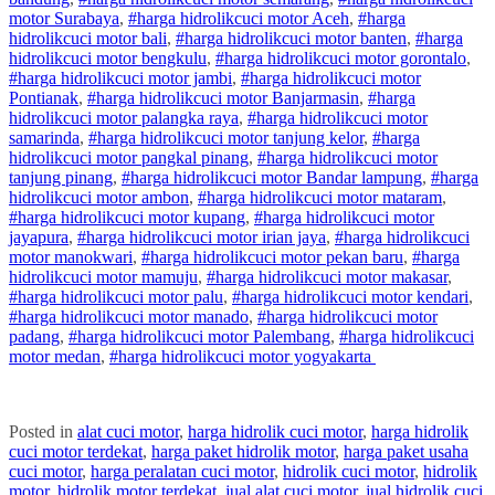
motor
Surabaya
,
#
harga hidrolik
cuci
motor
Aceh
,
#
harga
hidrolik
cuci
motor
bali
,
#
harga hidrolik
cuci
motor
banten
,
#
harga
hidrolik
cuci
motor
bengkulu
,
#
harga hidrolik
cuci
motor
gorontalo
,
#
harga hidrolik
cuci
motor
jambi
,
#
harga hidrolik
cuci
motor
Pontianak
,
#
harga hidrolik
cuci
motor
Banjarmasin
,
#
harga
hidrolik
cuci
motor
palangka raya
,
#
harga hidrolik
cuci
motor
samarinda
,
#
harga hidrolik
cuci
motor
tanjung kelor
,
#
harga
hidrolik
cuci
motor
pangkal pinang
,
#
harga hidrolik
cuci
motor
tanjung pinang
,
#
harga hidrolik
cuci
motor
Bandar lampung
,
#
harga
hidrolik
cuci
motor
ambon
,
#
harga hidrolik
cuci
motor
mataram
,
#
harga hidrolik
cuci
motor
kupang
,
#
harga hidrolik
cuci
motor
jayapura
,
#
harga hidrolik
cuci
motor
irian jaya
,
#
harga hidrolik
cuci
motor
manokwari
,
#
harga hidrolik
cuci
motor
pekan baru
,
#
harga
hidrolik
cuci
motor
mamuju
,
#
harga hidrolik
cuci
motor
makasar
,
#
harga hidrolik
cuci
motor
palu
,
#
harga hidrolik
cuci
motor
kendari
,
#
harga hidrolik
cuci
motor
manado
,
#
harga hidrolik
cuci
motor
padang
,
#
harga hidrolik
cuci
motor
Palembang
,
#
harga hidrolik
cuci
motor
medan
,
#
harga hidrolik
cuci
motor
yogyakarta
Posted in
alat cuci motor
,
harga hidrolik cuci motor
,
harga hidrolik
cuci motor terdekat
,
harga paket hidrolik motor
,
harga paket usaha
cuci motor
,
harga peralatan cuci motor
,
hidrolik cuci motor
,
hidrolik
motor
,
hidrolik motor terdekat
,
jual alat cuci motor
,
jual hidrolik cuci