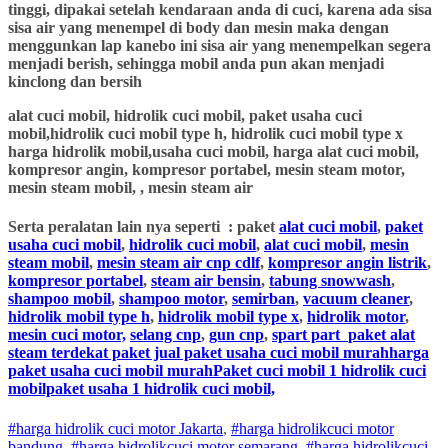
tinggi, dipakai setelah kendaraan anda di cuci, karena ada sisa
sisa air yang menempel di body dan mesin maka dengan
menggunkan lap kanebo ini sisa air yang menempelkan segera
menjadi berish, sehingga mobil anda pun akan menjadi
kinclong dan bersih
alat cuci mobil, hidrolik cuci mobil, paket usaha cuci
mobil,hidrolik cuci mobil type h, hidrolik cuci mobil type x
harga hidrolik mobil,usaha cuci mobil, harga alat cuci mobil,
kompresor angin, kompresor portabel, mesin steam motor,
mesin steam mobil, , mesin steam air
Serta peralatan lain nya seperti : paket
alat cuci mobil
,
paket
usaha cuci mobil
,
hidrolik cuci mobil
,
alat cuci mobil
,
mesin
steam mobil
,
mesin steam air cnp cdlf
,
kompresor angin listrik
,
kompresor portabel
,
steam air bensin
,
tabung snowwash
,
shampoo mobil
,
shampoo motor
,
semirban
,
vacuum cleaner
,
hidrolik mobil type h
,
hidrolik mobil type x
,
hidrolik motor
,
mesin cuci motor,
selang cnp
,
gun cnp
,
spart part
paket alat
steam terdekat paket jual paket usaha cuci mobil murahharga
paket usaha cuci mobil murahPaket cuci mobil 1 hidrolik cuci
mobilpaket usaha 1 hidrolik cuci mobil,
#harga hidrolik cuci motor Jakarta
,
#
harga hidrolik
cuci
motor
bandung
,
#
harga hidrolik
cuci
motor
semarang
,
#
harga hidrolik
cuci