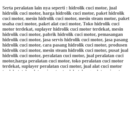
Serta peralatan lain nya seperti : hidrolik cuci motor, jual
hidrolik cuci motor, harga hidrolik cuci motor, paket hidrolik
cuci motor, mesin hidrolik cuci motor, mesin steam motor, paket
usaha cuci motor, paket alat cuci motor, Toko hidrolik cuci
motor terdekat, suplayer hidrolik cuci motor terdekat, mesin
hidrolik cuci motor, pabrik hidrolik cuci motor, pemasangan
hidrolik cuci motor, jasa servis hidrolik cuci motor, jasa pasang
hidrolik cuci motor, cara pasang hidrolik cuci motor, produsen
hidrolik cuci motor, mesin steam hidrolik cuci motor, pusat jual
hidrolik cuci motor, peralatan cuci motor, jual peralatan cuci
motor,harga peralatan cuci motor, toko peralatan cuci motor
terdekat, suplayer peralatan cuci motor, jual alat cuci motor
terdekat, toko alat cuci motor terdekat, harga alat cuci motor,
seal hidrolik motor, seal hidrolik mobil, kompresor angin, mesin
cnp,mesin steam cnp
HARGA KAMI JAUH LEBIH MURAH,
LANGSUNG PABRIK, PRODUK KAMI
BERKUALITAS DAN BERGARANSI, SPARE
PART READY. BUKTIKAN !!!
KONSULTAN USAHA CUCI MOTOR DARI