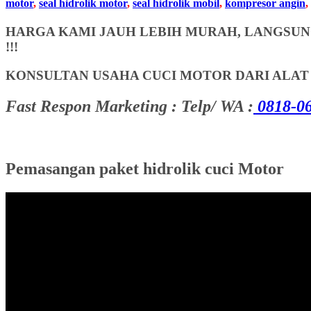
motor
,
seal hidrolik motor
,
seal hidrolik mobil
,
kompresor angin
,
HARGA KAMI JAUH LEBIH MURAH, LANGSUNG
!!!
KONSULTAN USAHA CUCI MOTOR DARI ALA
Fast Respon Marketing : Telp/ WA :
0818-06
Pemasangan paket hidrolik cuci Motor