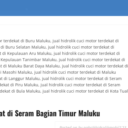
kat di Seram Bagian Timur Maluku
Posted on
by
pabrikhidrolikmobil123