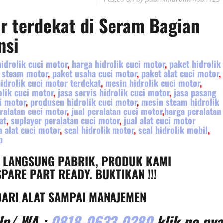
or terdekat di
Seram Bagian
nsi
hidrolik cuci motor
,
harga hidrolik cuci motor
,
paket hidrolik
 steam motor
,
paket usaha cuci motor
,
paket alat cuci motor
,
hidrolik cuci motor terdekat
,
mesin hidrolik cuci motor
,
lik cuci motor
,
jasa servis hidrolik cuci motor
,
jasa pasang
i motor
,
produsen hidrolik cuci motor
,
mesin steam hidrolik
ralatan cuci motor
,
jual peralatan cuci motor
,
harga peralatan
at
,
suplayer peralatan cuci motor
,
jual alat cuci motor
a alat cuci motor
,
seal hidrolik motor
,
seal hidrolik mobil
,
p
, LANGSUNG PABRIK, PRODUK KAMI
PARE PART READY. BUKTIKAN !!!
ARI ALAT SAMPAI MANAJEMEN
lp/ WA :
0818-0633-0280
klik no nya