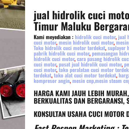
jual hidrolik cuci mot
Timur
Maluku
Bergara
Kami meyediakan :
hidrolik cuci motor
,
jual 
cuci motor
,
mesin hidrolik cuci motor
,
mesin
Toko hidrolik cuci motor terdekat
,
suplayer 
pabrik hidrolik cuci motor
,
pemasangan hidro
hidrolik cuci motor
,
cara pasang hidrolik cuc
cuci motor
,
pusat jual hidrolik cuci motor
,
pe
cuci motor
,
toko peralatan cuci motor terdek
terdekat
,
toko alat cuci motor terdekat
,
harg
kompresor angin
,
mesin cnp,mesin steam cn
HARGA KAMI JAUH LEBIH MURAH
BERKUALITAS DAN BERGARANSI, S
KONSULTAN USAHA CUCI MOTOR D
Fast Respon Marketing : Te