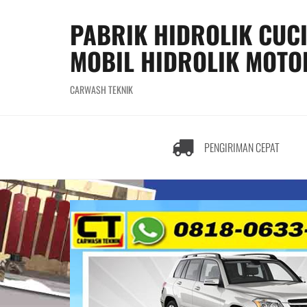
S
k
PABRIK HIDROLIK CUC
i
MOBIL HIDROLIK MOTO
p
t
o
CARWASH TEKNIK
c
o
n
t
PENGIRIMAN CEPAT
e
n
t