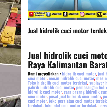
Jual hidrolik cuci motor terde
Jual hidrolik cuci mot
Raya Kalimantan Bara
Kami meyediakan :
hidrolik cuci motor
,
jual 
cuci motor
,
mesin hidrolik cuci motor
,
mesin
Toko hidrolik cuci motor terdekat
,
suplayer 
pabrik hidrolik cuci motor
,
pemasangan hidro
hidrolik cuci motor
,
cara pasang hidrolik cuc
cuci motor
,
pusat jual hidrolik cuci motor
,
pe
cuci motor
,
toko peralatan cuci motor terdek
terdekat
,
toko alat cuci motor terdekat
,
harg