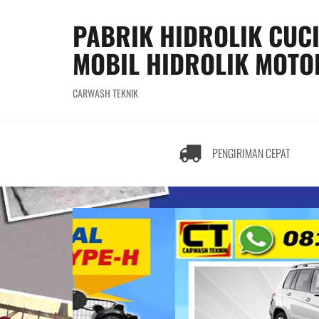
S
k
PABRIK HIDROLIK CUC
i
MOBIL HIDROLIK MOTO
p
t
o
CARWASH TEKNIK
c
o
n
t
PENGIRIMAN CEPAT
e
n
t