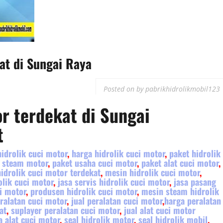
kat di Sungai Raya
Posted on
by
pabrikhidrolikmobil123
or terdekat
di
Sungai
t
hidrolik cuci motor
,
harga hidrolik cuci motor
,
paket hidrolik
 steam motor
,
paket usaha cuci motor
,
paket alat cuci motor
,
hidrolik cuci motor terdekat
,
mesin hidrolik cuci motor
,
lik cuci motor
,
jasa servis hidrolik cuci motor
,
jasa pasang
i motor
,
produsen hidrolik cuci motor
,
mesin steam hidrolik
ralatan cuci motor
,
jual peralatan cuci motor
,
harga peralatan
at
,
suplayer peralatan cuci motor
,
jual alat cuci motor
a alat cuci motor
,
seal hidrolik motor
,
seal hidrolik mobil
,