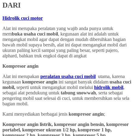
DARI
Hidrolik cuci motor
Alat ini merupaka peralatan yang wajib anda punya untuk
mem
buka usaha cuci mobil
, kegunaan alat ini adalah untuk
mengangkat mobil agar dapat dengan mudah dibersihkan bagian
bawah mobil supaya bersih, alat ini dapat mengangkat mobil dari
ukuran paliing kecil sampai yang paling besar, seperti pajero,
alphard, bahkan truk engkol dapat di angkat
Kompresor angin
Alat ini merupakan
peralatan usaha cuci mobil
utama, karena
kegunaan
kompresor angin
ini sangat banyak didalam
usaha cuci
mobil,
seperti untuk mengangkat mobil melalui
hidrolik mobil
,
sebagai alat pendukung untuk
tabung snowwah
, serta sebagai
pengering mobil saat selesai di cuci, untuk membersihkan sela sela
bagian mobil.
Kami menyediakan berbagai jenis
kompresor angin
;
Kompresor angin listrik, kompresor angin bensin, kompresor
portabel, kompresor ukuran 1/2 hp, kompresor 1 hp,
kompresor 2 hp, kompresor 3 hp, kompresor 5 hp,