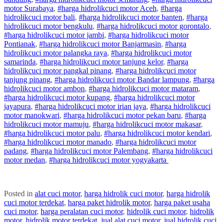
motor
Surabaya
,
#
harga hidrolik
cuci
motor
Aceh
,
#
harga
hidrolik
cuci
motor
bali
,
#
harga hidrolik
cuci
motor
banten
,
#
harga
hidrolik
cuci
motor
bengkulu
,
#
harga hidrolik
cuci
motor
gorontalo
,
#
harga hidrolik
cuci
motor
jambi
,
#
harga hidrolik
cuci
motor
Pontianak
,
#
harga hidrolik
cuci
motor
Banjarmasin
,
#
harga
hidrolik
cuci
motor
palangka raya
,
#
harga hidrolik
cuci
motor
samarinda
,
#
harga hidrolik
cuci
motor
tanjung kelor
,
#
harga
hidrolik
cuci
motor
pangkal pinang
,
#
harga hidrolik
cuci
motor
tanjung pinang
,
#
harga hidrolik
cuci
motor
Bandar lampung
,
#
harga
hidrolik
cuci
motor
ambon
,
#
harga hidrolik
cuci
motor
mataram
,
#
harga hidrolik
cuci
motor
kupang
,
#
harga hidrolik
cuci
motor
jayapura
,
#
harga hidrolik
cuci
motor
irian jaya
,
#
harga hidrolik
cuci
motor
manokwari
,
#
harga hidrolik
cuci
motor
pekan baru
,
#
harga
hidrolik
cuci
motor
mamuju
,
#
harga hidrolik
cuci
motor
makasar
,
#
harga hidrolik
cuci
motor
palu
,
#
harga hidrolik
cuci
motor
kendari
,
#
harga hidrolik
cuci
motor
manado
,
#
harga hidrolik
cuci
motor
padang
,
#
harga hidrolik
cuci
motor
Palembang
,
#
harga hidrolik
cuci
motor
medan
,
#
harga hidrolik
cuci
motor
yogyakarta
Posted in
alat cuci motor
,
harga hidrolik cuci motor
,
harga hidrolik
cuci motor terdekat
,
harga paket hidrolik motor
,
harga paket usaha
cuci motor
,
harga peralatan cuci motor
,
hidrolik cuci motor
,
hidrolik
motor
,
hidrolik motor terdekat
,
jual alat cuci motor
,
jual hidrolik cuci