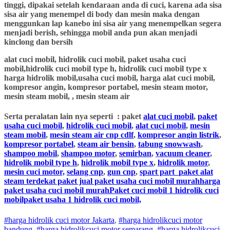
tinggi, dipakai setelah kendaraan anda di cuci, karena ada sisa
sisa air yang menempel di body dan mesin maka dengan
menggunkan lap kanebo ini sisa air yang menempelkan segera
menjadi berish, sehingga mobil anda pun akan menjadi
kinclong dan bersih
alat cuci mobil, hidrolik cuci mobil, paket usaha cuci
mobil,hidrolik cuci mobil type h, hidrolik cuci mobil type x
harga hidrolik mobil,usaha cuci mobil, harga alat cuci mobil,
kompresor angin, kompresor portabel, mesin steam motor,
mesin steam mobil, , mesin steam air
Serta peralatan lain nya seperti : paket
alat cuci mobil
,
paket
usaha cuci mobil
,
hidrolik cuci mobil
,
alat cuci mobil
,
mesin
steam mobil
,
mesin steam air cnp cdlf
,
kompresor angin listrik
,
kompresor portabel
,
steam air bensin
,
tabung snowwash
,
shampoo mobil
,
shampoo motor
,
semirban
,
vacuum cleaner
,
hidrolik mobil type h
,
hidrolik mobil type x
,
hidrolik motor
,
mesin cuci motor,
selang cnp
,
gun cnp
,
spart part
paket alat
steam terdekat paket jual paket usaha cuci mobil murahharga
paket usaha cuci mobil murahPaket cuci mobil 1 hidrolik cuci
mobilpaket usaha 1 hidrolik cuci mobil,
#harga hidrolik cuci motor Jakarta
,
#
harga hidrolik
cuci
motor
bandung
,
#
harga hidrolik
cuci
motor
semarang
,
#
harga hidrolik
cuci