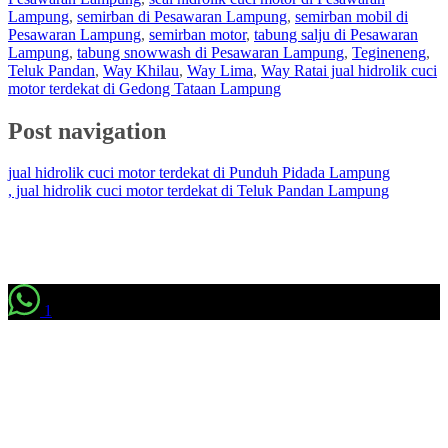
Lampung
,
semirban di Pesawaran Lampung
,
semirban mobil di
Pesawaran Lampung
,
semirban motor
,
tabung salju di Pesawaran
Lampung
,
tabung snowwash di Pesawaran Lampung
,
Tegineneng
,
Teluk Pandan
,
Way Khilau
,
Way Lima
,
Way Ratai jual hidrolik cuci
motor terdekat di Gedong Tataan Lampung
Post navigation
jual hidrolik cuci motor terdekat di Punduh Pidada Lampung
, jual hidrolik cuci motor terdekat di Teluk Pandan Lampung
1