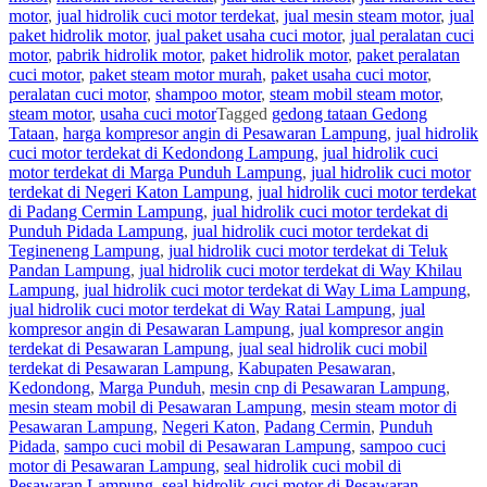
motor
,
jual hidrolik cuci motor terdekat
,
jual mesin steam motor
,
jual
paket hidrolik motor
,
jual paket usaha cuci motor
,
jual peralatan cuci
motor
,
pabrik hidrolik motor
,
paket hidrolik motor
,
paket peralatan
cuci motor
,
paket steam motor murah
,
paket usaha cuci motor
,
peralatan cuci motor
,
shampoo motor
,
steam mobil steam motor
,
steam motor
,
usaha cuci motor
Tagged
gedong tataan Gedong
Tataan
,
harga kompresor angin di Pesawaran Lampung
,
jual hidrolik
cuci motor terdekat di Kedondong Lampung
,
jual hidrolik cuci
motor terdekat di Marga Punduh Lampung
,
jual hidrolik cuci motor
terdekat di Negeri Katon Lampung
,
jual hidrolik cuci motor terdekat
di Padang Cermin Lampung
,
jual hidrolik cuci motor terdekat di
Punduh Pidada Lampung
,
jual hidrolik cuci motor terdekat di
Tegineneng Lampung
,
jual hidrolik cuci motor terdekat di Teluk
Pandan Lampung
,
jual hidrolik cuci motor terdekat di Way Khilau
Lampung
,
jual hidrolik cuci motor terdekat di Way Lima Lampung
,
jual hidrolik cuci motor terdekat di Way Ratai Lampung
,
jual
kompresor angin di Pesawaran Lampung
,
jual kompresor angin
terdekat di Pesawaran Lampung
,
jual seal hidrolik cuci mobil
terdekat di Pesawaran Lampung
,
Kabupaten Pesawaran
,
Kedondong
,
Marga Punduh
,
mesin cnp di Pesawaran Lampung
,
mesin steam mobil di Pesawaran Lampung
,
mesin steam motor di
Pesawaran Lampung
,
Negeri Katon
,
Padang Cermin
,
Punduh
Pidada
,
sampo cuci mobil di Pesawaran Lampung
,
sampoo cuci
motor di Pesawaran Lampung
,
seal hidrolik cuci mobil di
Pesawaran Lampung
,
seal hidrolik cuci motor di Pesawaran