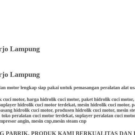
murjo Lampung
rjo
Lampung
dan motor lengkap siap pakai untuk pemasangan peralatan alat us
lik cuci motor, harga hidrolik cuci motor, paket hidrolik cuci moto
suplayer hidrolik cuci motor terdekat, mesin hidrolik cuci motor, 
 pasang hidrolik cuci motor, produsen hidrolik cuci motor, mesin st
 toko peralatan cuci motor terdekat, suplayer peralatan cuci motor,
 kompresor angin, mesin cnp,mesin steam cnp
 PABRIK, PRODUK KAMI BERKUALITAS DAN 