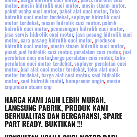
motor
,
mesin hidrolik cuci motor
,
mesin steam motor
,
paket usaha cuci motor
,
paket alat cuci motor
,
Toko
hidrolik cuci motor terdekat
,
suplayer hidrolik cuci
motor terdekat
,
mesin hidrolik cuci motor
,
pabrik
hidrolik cuci motor
,
pemasangan hidrolik cuci motor
,
jasa servis hidrolik cuci motor
,
jasa pasang hidrolik cuci
motor
,
cara pasang hidrolik cuci motor
,
produsen
hidrolik cuci motor
,
mesin steam hidrolik cuci motor
,
pusat jual hidrolik cuci motor
,
peralatan cuci motor
,
jual
peralatan cuci motor
,
harga peralatan cuci motor
,
toko
peralatan cuci motor terdekat
,
suplayer peralatan cuci
motor
,
jual alat cuci motor terdekat
,
toko alat cuci
motor terdekat
,
harga alat cuci motor
,
seal hidrolik
motor
,
seal hidrolik mobil
,
kompresor angin
,
mesin
cnp,mesin steam cnp
HARGA KAMI JAUH LEBIH MURAH,
LANGSUNG PABRIK, PRODUK KAMI
BERKUALITAS DAN BERGARANSI, SPARE
PART READY. BUKTIKAN !!!