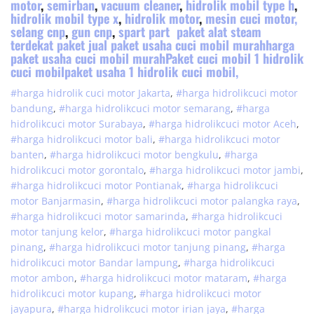
motor
,
semirban
,
vacuum cleaner
,
hidrolik mobil type h
,
hidrolik mobil type x
,
hidrolik motor
,
mesin cuci motor,
selang cnp
,
gun cnp
,
spart part
paket alat steam
terdekat paket jual paket usaha cuci mobil murahharga
paket usaha cuci mobil murahPaket cuci mobil 1 hidrolik
cuci mobilpaket usaha 1 hidrolik cuci mobil,
#harga hidrolik cuci motor Jakarta
,
#
harga hidrolik
cuci
motor
bandung
,
#
harga hidrolik
cuci
motor
semarang
,
#
harga
hidrolik
cuci
motor
Surabaya
,
#
harga hidrolik
cuci
motor
Aceh
,
#
harga hidrolik
cuci
motor
bali
,
#
harga hidrolik
cuci
motor
banten
,
#
harga hidrolik
cuci
motor
bengkulu
,
#
harga
hidrolik
cuci
motor
gorontalo
,
#
harga hidrolik
cuci
motor
jambi
,
#
harga hidrolik
cuci
motor
Pontianak
,
#
harga hidrolik
cuci
motor
Banjarmasin
,
#
harga hidrolik
cuci
motor
palangka raya
,
#
harga hidrolik
cuci
motor
samarinda
,
#
harga hidrolik
cuci
motor
tanjung kelor
,
#
harga hidrolik
cuci
motor
pangkal
pinang
,
#
harga hidrolik
cuci
motor
tanjung pinang
,
#
harga
hidrolik
cuci
motor
Bandar lampung
,
#
harga hidrolik
cuci
motor
ambon
,
#
harga hidrolik
cuci
motor
mataram
,
#
harga
hidrolik
cuci
motor
kupang
,
#
harga hidrolik
cuci
motor
jayapura
,
#
harga hidrolik
cuci
motor
irian jaya
,
#
harga