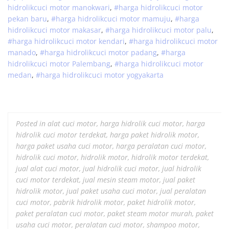
hidrolik
cuci
motor
manokwari
,
#
harga hidrolik
cuci
motor
pekan baru
,
#
harga hidrolik
cuci
motor
mamuju
,
#
harga
hidrolik
cuci
motor
makasar
,
#
harga hidrolik
cuci
motor
palu
,
#
harga hidrolik
cuci
motor
kendari
,
#
harga hidrolik
cuci
motor
manado
,
#
harga hidrolik
cuci
motor
padang
,
#
harga
hidrolik
cuci
motor
Palembang
,
#
harga hidrolik
cuci
motor
medan
,
#
harga hidrolik
cuci
motor
yogyakarta
Posted in
alat cuci motor
,
harga hidrolik cuci motor
,
harga
hidrolik cuci motor terdekat
,
harga paket hidrolik motor
,
harga paket usaha cuci motor
,
harga peralatan cuci motor
,
hidrolik cuci motor
,
hidrolik motor
,
hidrolik motor terdekat
,
jual alat cuci motor
,
jual hidrolik cuci motor
,
jual hidrolik
cuci motor terdekat
,
jual mesin steam motor
,
jual paket
hidrolik motor
,
jual paket usaha cuci motor
,
jual peralatan
cuci motor
,
pabrik hidrolik motor
,
paket hidrolik motor
,
paket peralatan cuci motor
,
paket steam motor murah
,
paket
usaha cuci motor
,
peralatan cuci motor
,
shampoo motor
,