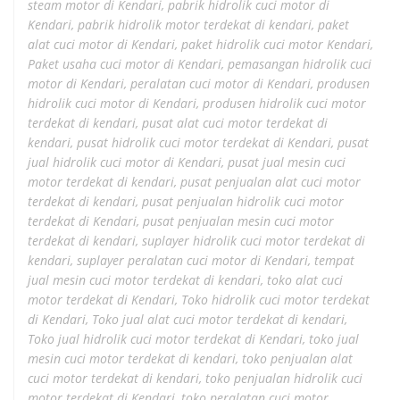
steam motor di Kendari
,
pabrik hidrolik cuci motor di
Kendari
,
pabrik hidrolik motor terdekat di kendari
,
paket
alat cuci motor di Kendari
,
paket hidrolik cuci motor Kendari
,
Paket usaha cuci motor di Kendari
,
pemasangan hidrolik cuci
motor di Kendari
,
peralatan cuci motor di Kendari
,
produsen
hidrolik cuci motor di Kendari
,
produsen hidrolik cuci motor
terdekat di kendari
,
pusat alat cuci motor terdekat di
kendari
,
pusat hidrolik cuci motor terdekat di Kendari
,
pusat
jual hidrolik cuci motor di Kendari
,
pusat jual mesin cuci
motor terdekat di kendari
,
pusat penjualan alat cuci motor
terdekat di kendari
,
pusat penjualan hidrolik cuci motor
terdekat di Kendari
,
pusat penjualan mesin cuci motor
terdekat di kendari
,
suplayer hidrolik cuci motor terdekat di
kendari
,
suplayer peralatan cuci motor di Kendari
,
tempat
jual mesin cuci motor terdekat di kendari
,
toko alat cuci
motor terdekat di Kendari
,
Toko hidrolik cuci motor terdekat
di Kendari
,
Toko jual alat cuci motor terdekat di kendari
,
Toko jual hidrolik cuci motor terdekat di Kendari
,
toko jual
mesin cuci motor terdekat di kendari
,
toko penjualan alat
cuci motor terdekat di kendari
,
toko penjualan hidrolik cuci
motor terdekat di Kendari
,
toko peralatan cuci motor