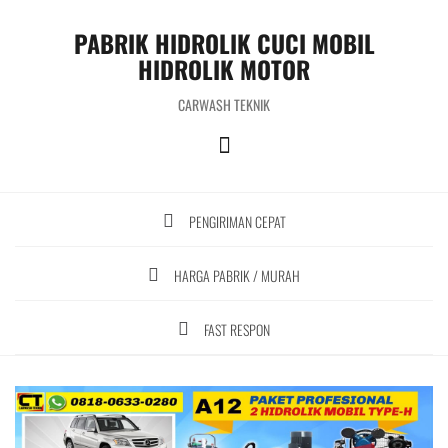
S
k
PABRIK HIDROLIK CUCI MOBIL
i
HIDROLIK MOTOR
p
t
CARWASH TEKNIK
o
c
o
n
t
PENGIRIMAN CEPAT
e
n
t
HARGA PABRIK / MURAH
FAST RESPON