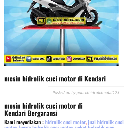
mesin hidrolik cuci motor di Kendari
Posted on
by
pabrikhidrolikmobil123
mesin hidrolik cuci motor
di
Kendari
Bergaransi
Kami meyediakan :
hidrolik cuci motor
,
jual hidrolik cuci
motor
,
harga hidrolik cuci motor
,
paket hidrolik cuci