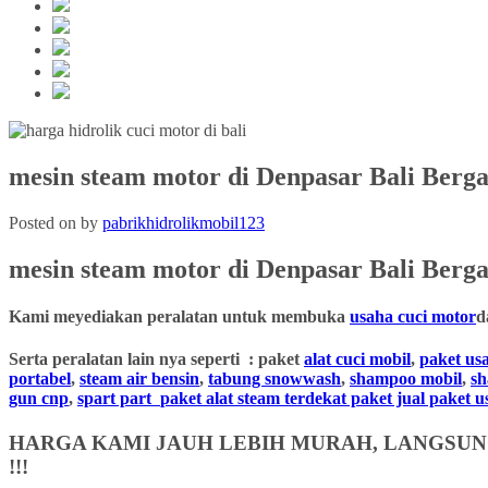
mesin steam motor di Denpasar Bali Berga
Posted on
by
pabrikhidrolikmobil123
mesin steam motor
di Denpasar Bali
Berga
Kami meyediakan peralatan untuk membuka
usaha cuci motor
d
Serta peralatan lain nya seperti : paket
alat cuci mobil
,
paket us
portabel
,
steam air bensin
,
tabung snowwash
,
shampoo mobil
,
s
gun cnp
,
spart part
paket alat steam terdekat paket jual paket 
HARGA KAMI JAUH LEBIH MURAH, LANGSUNG
!!!