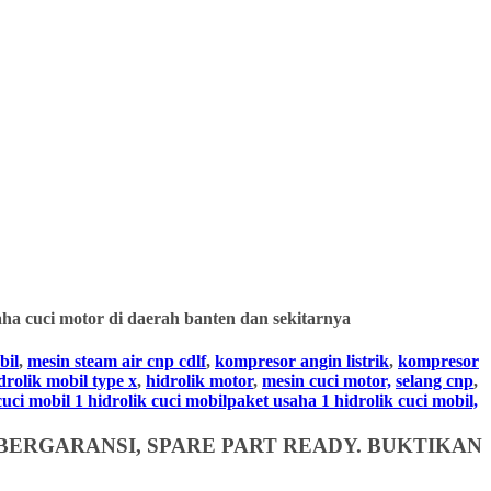
ha cuci motor di daerah banten dan sekitarnya
bil
,
mesin steam air cnp cdlf
,
kompresor angin listrik
,
kompresor
drolik mobil type x
,
hidrolik motor
,
mesin cuci motor,
selang cnp
,
i mobil 1 hidrolik cuci mobilpaket usaha 1 hidrolik cuci mobil,
BERGARANSI, SPARE PART READY. BUKTIKAN