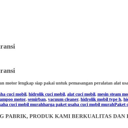
ransi
ransi
an motor lengkap siap pakai untuk pemasangan peralatan alat usa
aha cuci mobil
,
hidrolik cuci mobil
,
alat cuci mobil
,
mesin steam mo
hampoo motor
,
semirban
,
vacuum cleaner
,
hidrolik mobil type h
,
hi
usaha cuci mobil murahharga paket usaha cuci mobil murahPaket cuc
 PABRIK, PRODUK KAMI BERKUALITAS DAN 