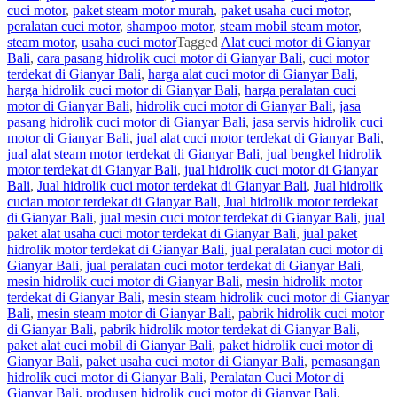
cuci motor
,
paket steam motor murah
,
paket usaha cuci motor
,
peralatan cuci motor
,
shampoo motor
,
steam mobil steam motor
,
steam motor
,
usaha cuci motor
Tagged
Alat cuci motor di Gianyar
Bali
,
cara pasang hidrolik cuci motor di Gianyar Bali
,
cuci motor
terdekat di Gianyar Bali
,
harga alat cuci motor di Gianyar Bali
,
harga hidrolik cuci motor di Gianyar Bali
,
harga peralatan cuci
motor di Gianyar Bali
,
hidrolik cuci motor di Gianyar Bali
,
jasa
pasang hidrolik cuci motor di Gianyar Bali
,
jasa servis hidrolik cuci
motor di Gianyar Bali
,
jual alat cuci motor terdekat di Gianyar Bali
,
jual alat steam motor terdekat di Gianyar Bali
,
jual bengkel hidrolik
motor terdekat di Gianyar Bali
,
jual hidrolik cuci motor di Gianyar
Bali
,
Jual hidrolik cuci motor terdekat di Gianyar Bali
,
Jual hidrolik
cucian motor terdekat di Gianyar Bali
,
Jual hidrolik motor terdekat
di Gianyar Bali
,
jual mesin cuci motor terdekat di Gianyar Bali
,
jual
paket alat usaha cuci motor terdekat di Gianyar Bali
,
jual paket
hidrolik motor terdekat di Gianyar Bali
,
jual peralatan cuci motor di
Gianyar Bali
,
jual peralatan cuci motor terdekat di Gianyar Bali
,
mesin hidrolik cuci motor di Gianyar Bali
,
mesin hidrolik motor
terdekat di Gianyar Bali
,
mesin steam hidrolik cuci motor di Gianyar
Bali
,
mesin steam motor di Gianyar Bali
,
pabrik hidrolik cuci motor
di Gianyar Bali
,
pabrik hidrolik motor terdekat di Gianyar Bali
,
paket alat cuci mobil di Gianyar Bali
,
paket hidrolik cuci motor di
Gianyar Bali
,
paket usaha cuci motor di Gianyar Bali
,
pemasangan
hidrolik cuci motor di Gianyar Bali
,
Peralatan Cuci Motor di
Gianyar Bali
,
produsen hidrolik cuci motor di Gianyar Bali
,