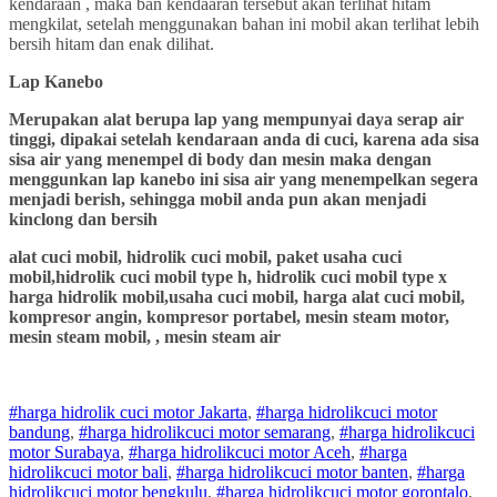
kendaraan , maka ban kendaaran tersebut akan terlihat hitam
mengkilat, setelah menggunakan bahan ini mobil akan terlihat lebih
bersih hitam dan enak dilihat.
Lap Kanebo
Merupakan alat berupa lap yang mempunyai daya serap air
tinggi, dipakai setelah kendaraan anda di cuci, karena ada sisa
sisa air yang menempel di body dan mesin maka dengan
menggunkan lap kanebo ini sisa air yang menempelkan segera
menjadi berish, sehingga mobil anda pun akan menjadi
kinclong dan bersih
alat cuci mobil, hidrolik cuci mobil, paket usaha cuci
mobil,hidrolik cuci mobil type h, hidrolik cuci mobil type x
harga hidrolik mobil,usaha cuci mobil, harga alat cuci mobil,
kompresor angin, kompresor portabel, mesin steam motor,
mesin steam mobil, , mesin steam air
#harga hidrolik cuci motor Jakarta
,
#
harga hidrolik
cuci
motor
bandung
,
#
harga hidrolik
cuci
motor
semarang
,
#
harga hidrolik
cuci
motor
Surabaya
,
#
harga hidrolik
cuci
motor
Aceh
,
#
harga
hidrolik
cuci
motor
bali
,
#
harga hidrolik
cuci
motor
banten
,
#
harga
hidrolik
cuci
motor
bengkulu
,
#
harga hidrolik
cuci
motor
gorontalo
,