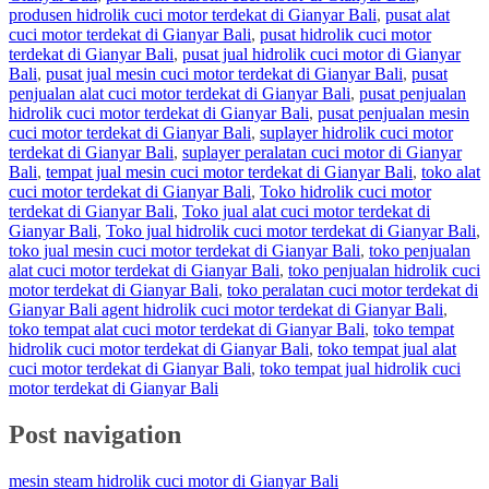
produsen hidrolik cuci motor terdekat di Gianyar Bali
,
pusat alat
cuci motor terdekat di Gianyar Bali
,
pusat hidrolik cuci motor
terdekat di Gianyar Bali
,
pusat jual hidrolik cuci motor di Gianyar
Bali
,
pusat jual mesin cuci motor terdekat di Gianyar Bali
,
pusat
penjualan alat cuci motor terdekat di Gianyar Bali
,
pusat penjualan
hidrolik cuci motor terdekat di Gianyar Bali
,
pusat penjualan mesin
cuci motor terdekat di Gianyar Bali
,
suplayer hidrolik cuci motor
terdekat di Gianyar Bali
,
suplayer peralatan cuci motor di Gianyar
Bali
,
tempat jual mesin cuci motor terdekat di Gianyar Bali
,
toko alat
cuci motor terdekat di Gianyar Bali
,
Toko hidrolik cuci motor
terdekat di Gianyar Bali
,
Toko jual alat cuci motor terdekat di
Gianyar Bali
,
Toko jual hidrolik cuci motor terdekat di Gianyar Bali
,
toko jual mesin cuci motor terdekat di Gianyar Bali
,
toko penjualan
alat cuci motor terdekat di Gianyar Bali
,
toko penjualan hidrolik cuci
motor terdekat di Gianyar Bali
,
toko peralatan cuci motor terdekat di
Gianyar Bali agent hidrolik cuci motor terdekat di Gianyar Bali
,
toko tempat alat cuci motor terdekat di Gianyar Bali
,
toko tempat
hidrolik cuci motor terdekat di Gianyar Bali
,
toko tempat jual alat
cuci motor terdekat di Gianyar Bali
,
toko tempat jual hidrolik cuci
motor terdekat di Gianyar Bali
Post navigation
mesin steam hidrolik cuci motor di Gianyar Bali