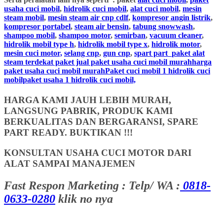
usaha cuci mobil
,
hidrolik cuci mobil
,
alat cuci mobil
,
mesin
steam mobil
,
mesin steam air cnp cdlf
,
kompresor angin listrik
,
kompresor portabel
,
steam air bensin
,
tabung snowwash
,
shampoo mobil
,
shampoo motor
,
semirban
,
vacuum cleaner
,
hidrolik mobil type h
,
hidrolik mobil type x
,
hidrolik motor
,
mesin cuci motor,
selang cnp
,
gun cnp
,
spart part
paket alat
steam terdekat paket jual paket usaha cuci mobil murahharga
paket usaha cuci mobil murahPaket cuci mobil 1 hidrolik cuci
mobilpaket usaha 1 hidrolik cuci mobil,
HARGA KAMI JAUH LEBIH MURAH,
LANGSUNG PABRIK, PRODUK KAMI
BERKUALITAS DAN BERGARANSI, SPARE
PART READY. BUKTIKAN !!!
KONSULTAN USAHA CUCI MOTOR DARI
ALAT SAMPAI MANAJEMEN
Fast Respon Marketing : Telp/ WA :
0818-
0633-0280
klik no nya