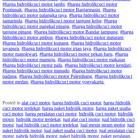
#
harga hidrolik
cuci
motor
jambi
,
#
harga hidrolik
cuci
motor
Pontianak
,
#
harga hidrolik
cuci
motor
Banjarmasin
,
#
harga
hidrolik
cuci
motor
palangka raya
,
#
harga hidrolik
cuci
motor
samarinda
,
#
harga hidrolik
cuci
motor
tanjung kelor
,
#
harga
hidrolik
cuci
motor
pangkal pinang
,
#
harga hidrolik
cuci
motor
tanjung pinang
,
#
harga hidrolik
cuci
motor
Bandar lampung
,
#
harga
hidrolik
cuci
motor
ambon
,
#
harga hidrolik
cuci
motor
mataram
,
#
harga hidrolik
cuci
motor
kupang
,
#
harga hidrolik
cuci
motor
jayapura
,
#
harga hidrolik
cuci
motor
irian jaya
,
#
harga hidrolik
cuci
motor
manokwari
,
#
harga hidrolik
cuci
motor
pekan baru
,
#
harga
hidrolik
cuci
motor
mamuju
,
#
harga hidrolik
cuci
motor
makasar
,
#
harga hidrolik
cuci
motor
palu
,
#
harga hidrolik
cuci
motor
kendari
,
#
harga hidrolik
cuci
motor
manado
,
#
harga hidrolik
cuci
motor
padang
,
#
harga hidrolik
cuci
motor
Palembang
,
#
harga hidrolik
cuci
motor
medan
,
#
harga hidrolik
cuci
motor
yogyakarta
Posted in
alat cuci motor
,
harga hidrolik cuci motor
,
harga hidrolik
cuci motor terdekat
,
harga paket hidrolik motor
,
harga paket usaha
cuci motor
,
harga peralatan cuci motor
,
hidrolik cuci motor
,
hidrolik
motor
,
hidrolik motor terdekat
,
jual alat cuci motor
,
jual hidrolik cuci
motor
,
jual hidrolik cuci motor terdekat
,
jual mesin steam motor
,
jual
paket hidrolik motor
,
jual paket usaha cuci motor
,
jual peralatan cuci
motor
,
pabrik hidrolik motor
,
paket hidrolik motor
,
paket peralatan