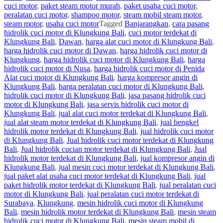
cuci motor
,
paket steam motor murah
,
paket usaha cuci motor
,
peralatan cuci motor
,
shampoo motor
,
steam mobil steam motor
,
steam motor
,
usaha cuci motor
Tagged
Banjarangkan
,
cara pasang
hidrolik cuci motor di Klungkung Bali
,
cuci motor terdekat di
Klungkung Bali
,
Dawan
,
harga alat cuci motor di Klungkung Bali
,
harga hidrolik cuci motor di Dawan
,
harga hidrolik cuci motor di
Klungkung
,
harga hidrolik cuci motor di Klungkung Bali
,
harga
hidrolik cuci motor di Nusa
,
harga hidrolik cuci motor di Penida
Alat cuci motor di Klungkung Bali
,
harga kompresor angin di
Klungkung Bali
,
harga peralatan cuci motor di Klungkung Bali
,
hidrolik cuci motor di Klungkung Bali
,
jasa pasang hidrolik cuci
motor di Klungkung Bali
,
jasa servis hidrolik cuci motor di
Klungkung Bali
,
jual alat cuci motor terdekat di Klungkung Bali
,
jual alat steam motor terdekat di Klungkung Bali
,
jual bengkel
hidrolik motor terdekat di Klungkung Bali
,
jual hidrolik cuci motor
di Klungkung Bali
,
Jual hidrolik cuci motor terdekat di Klungkung
Bali
,
Jual hidrolik cucian motor terdekat di Klungkung Bali
,
Jual
hidrolik motor terdekat di Klungkung Bali
,
jual kompresor angin di
Klungkung Bali
,
jual mesin cuci motor terdekat di Klungkung Bali
,
jual paket alat usaha cuci motor terdekat di Klungkung Bali
,
jual
paket hidrolik motor terdekat di Klungkung Bali
,
jual peralatan cuci
motor di Klungkung Bali
,
jual peralatan cuci motor terdekat di
Surabaya
,
Klungkung
,
mesin hidrolik cuci motor di Klungkung
Bali
,
mesin hidrolik motor terdekat di Klungkung Bali
,
mesin steam
hidrolik cuci motor di Klungkung Bali
,
mesin steam mobil di