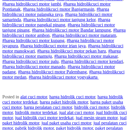
#
harga hidrolik
cuci
motor
jambi
,
#
harga hidrolik
cuci
motor
Pontianak
,
#
harga hidrolik
cuci
motor
Banjarmasin
,
#
harga
hidrolik
cuci
motor
palangka raya
,
#
harga hidrolik
cuci
motor
samarinda
,
#
harga hidrolik
cuci
motor
tanjung kelor
,
#
harga
hidrolik
cuci
motor
pangkal pinang
,
#
harga hidrolik
cuci
motor
tanjung pinang
,
#
harga hidrolik
cuci
motor
Bandar lampung
,
#
harga
hidrolik
cuci
motor
ambon
,
#
harga hidrolik
cuci
motor
mataram
,
#
harga hidrolik
cuci
motor
kupang
,
#
harga hidrolik
cuci
motor
jayapura
,
#
harga hidrolik
cuci
motor
irian jaya
,
#
harga hidrolik
cuci
motor
manokwari
,
#
harga hidrolik
cuci
motor
pekan baru
,
#
harga
hidrolik
cuci
motor
mamuju
,
#
harga hidrolik
cuci
motor
makasar
,
#
harga hidrolik
cuci
motor
palu
,
#
harga hidrolik
cuci
motor
kendari
,
#
harga hidrolik
cuci
motor
manado
,
#
harga hidrolik
cuci
motor
padang
,
#
harga hidrolik
cuci
motor
Palembang
,
#
harga hidrolik
cuci
motor
medan
,
#
harga hidrolik
cuci
motor
yogyakarta
Posted in
alat cuci motor
,
harga hidrolik cuci motor
,
harga hidrolik
cuci motor terdekat
,
harga paket hidrolik motor
,
harga paket usaha
cuci motor
,
harga peralatan cuci motor
,
hidrolik cuci motor
,
hidrolik
motor
,
hidrolik motor terdekat
,
jual alat cuci motor
,
jual hidrolik cuci
motor
,
jual hidrolik cuci motor terdekat
,
jual mesin steam motor
,
jual
paket hidrolik motor
,
jual paket usaha cuci motor
,
jual peralatan cuci
motor
,
pabrik hidrolik motor
,
paket hidrolik motor
,
paket peralatan