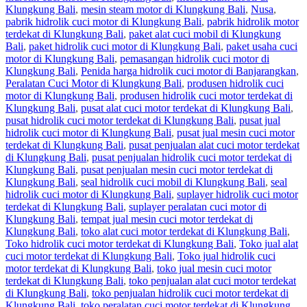
Klungkung Bali
,
mesin steam motor di Klungkung Bali
,
Nusa
,
pabrik hidrolik cuci motor di Klungkung Bali
,
pabrik hidrolik motor
terdekat di Klungkung Bali
,
paket alat cuci mobil di Klungkung
Bali
,
paket hidrolik cuci motor di Klungkung Bali
,
paket usaha cuci
motor di Klungkung Bali
,
pemasangan hidrolik cuci motor di
Klungkung Bali
,
Penida harga hidrolik cuci motor di Banjarangkan
,
Peralatan Cuci Motor di Klungkung Bali
,
produsen hidrolik cuci
motor di Klungkung Bali
,
produsen hidrolik cuci motor terdekat di
Klungkung Bali
,
pusat alat cuci motor terdekat di Klungkung Bali
,
pusat hidrolik cuci motor terdekat di Klungkung Bali
,
pusat jual
hidrolik cuci motor di Klungkung Bali
,
pusat jual mesin cuci motor
terdekat di Klungkung Bali
,
pusat penjualan alat cuci motor terdekat
di Klungkung Bali
,
pusat penjualan hidrolik cuci motor terdekat di
Klungkung Bali
,
pusat penjualan mesin cuci motor terdekat di
Klungkung Bali
,
seal hidrolik cuci mobil di Klungkung Bali
,
seal
hidrolik cuci motor di Klungkung Bali
,
suplayer hidrolik cuci motor
terdekat di Klungkung Bali
,
suplayer peralatan cuci motor di
Klungkung Bali
,
tempat jual mesin cuci motor terdekat di
Klungkung Bali
,
toko alat cuci motor terdekat di Klungkung Bali
,
Toko hidrolik cuci motor terdekat di Klungkung Bali
,
Toko jual alat
cuci motor terdekat di Klungkung Bali
,
Toko jual hidrolik cuci
motor terdekat di Klungkung Bali
,
toko jual mesin cuci motor
terdekat di Klungkung Bali
,
toko penjualan alat cuci motor terdekat
di Klungkung Bali
,
toko penjualan hidrolik cuci motor terdekat di
Klungkung Bali
,
toko peralatan cuci motor terdekat di Klungkung