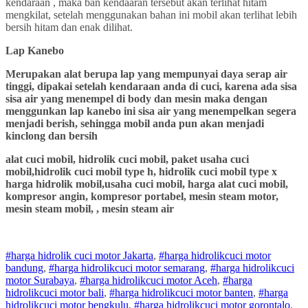
kendaraan , maka ban kendaaran tersebut akan terlihat hitam
mengkilat, setelah menggunakan bahan ini mobil akan terlihat lebih
bersih hitam dan enak dilihat.
Lap Kanebo
Merupakan alat berupa lap yang mempunyai daya serap air
tinggi, dipakai setelah kendaraan anda di cuci, karena ada sisa
sisa air yang menempel di body dan mesin maka dengan
menggunkan lap kanebo ini sisa air yang menempelkan segera
menjadi berish, sehingga mobil anda pun akan menjadi
kinclong dan bersih
alat cuci mobil, hidrolik cuci mobil, paket usaha cuci
mobil,hidrolik cuci mobil type h, hidrolik cuci mobil type x
harga hidrolik mobil,usaha cuci mobil, harga alat cuci mobil,
kompresor angin, kompresor portabel, mesin steam motor,
mesin steam mobil, , mesin steam air
#harga hidrolik cuci motor Jakarta
,
#
harga hidrolik
cuci
motor
bandung
,
#
harga hidrolik
cuci
motor
semarang
,
#
harga hidrolik
cuci
motor
Surabaya
,
#
harga hidrolik
cuci
motor
Aceh
,
#
harga
hidrolik
cuci
motor
bali
,
#
harga hidrolik
cuci
motor
banten
,
#
harga
hidrolik
cuci
motor
bengkulu
,
#
harga hidrolik
cuci
motor
gorontalo
,