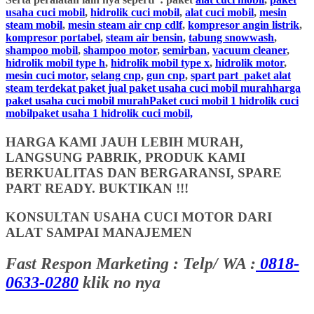
usaha cuci mobil
,
hidrolik cuci mobil
,
alat cuci mobil
,
mesin
steam mobil
,
mesin steam air cnp cdlf
,
kompresor angin listrik
,
kompresor portabel
,
steam air bensin
,
tabung snowwash
,
shampoo mobil
,
shampoo motor
,
semirban
,
vacuum cleaner
,
hidrolik mobil type h
,
hidrolik mobil type x
,
hidrolik motor
,
mesin cuci motor,
selang cnp
,
gun cnp
,
spart part
paket alat
steam terdekat paket jual paket usaha cuci mobil murahharga
paket usaha cuci mobil murahPaket cuci mobil 1 hidrolik cuci
mobilpaket usaha 1 hidrolik cuci mobil,
HARGA KAMI JAUH LEBIH MURAH,
LANGSUNG PABRIK, PRODUK KAMI
BERKUALITAS DAN BERGARANSI, SPARE
PART READY. BUKTIKAN !!!
KONSULTAN USAHA CUCI MOTOR DARI
ALAT SAMPAI MANAJEMEN
Fast Respon Marketing : Telp/ WA :
0818-
0633-0280
klik no nya