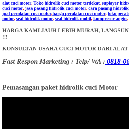
alat cuci motor
,
Toko hidrolik cuci motor terdekat
,
suplayer hidr
cuci motor
,
jasa pasang hidrolik cuci motor
,
cara pasang hidrolik
jual peralatan cuci motor
,
harga peralatan cuci motor
,
toko peral
motor
,
seal hidrolik motor
,
seal hidrolik mobil
,
kompresor angin
,
HARGA KAMI JAUH LEBIH MURAH, LANGSUNG
!!!
KONSULTAN USAHA CUCI MOTOR DARI ALA
Fast Respon Marketing : Telp/ WA :
0818-06
Pemasangan paket hidrolik cuci Motor