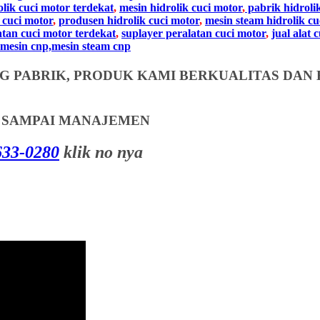
olik cuci motor terdekat
,
mesin hidrolik cuci motor
,
pabrik hidroli
 cuci motor
,
produsen hidrolik cuci motor
,
mesin steam hidrolik cu
atan cuci motor terdekat
,
suplayer peralatan cuci motor
,
jual alat 
mesin cnp,mesin steam cnp
 PABRIK, PRODUK KAMI BERKUALITAS DAN 
T SAMPAI MANAJEMEN
33-0280
klik no nya