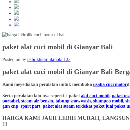
paket alat cuci mobil di Gianyar Bali
Posted on
by
pabrikhidrolikmobil123
paket alat cuci mobil
di Gianyar Bali
Berg
Kami meyediakan peralatan untuk membuka
usaha cuci motor
d
Serta peralatan lain nya seperti : paket
alat cuci mobil
,
paket us
portabel
,
steam air bensin
,
tabung snowwash
,
shampoo mobil
,
s
gun cnp
,
spart part
paket alat steam terdekat paket jual paket 
HARGA KAMI JAUH LEBIH MURAH, LANGSUNG
!!!