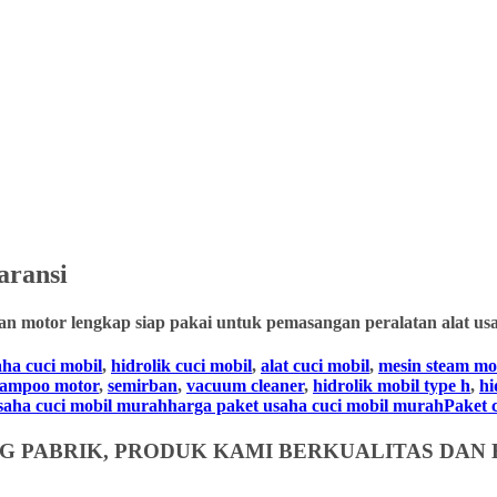
aransi
an motor lengkap siap pakai untuk pemasangan peralatan alat usa
aha cuci mobil
,
hidrolik cuci mobil
,
alat cuci mobil
,
mesin steam mo
hampoo motor
,
semirban
,
vacuum cleaner
,
hidrolik mobil type h
,
hi
usaha cuci mobil murahharga paket usaha cuci mobil murahPaket cuc
 PABRIK, PRODUK KAMI BERKUALITAS DAN 