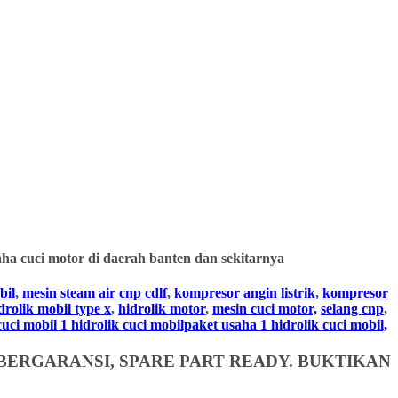
ha cuci motor di daerah banten dan sekitarnya
bil
,
mesin steam air cnp cdlf
,
kompresor angin listrik
,
kompresor
drolik mobil type x
,
hidrolik motor
,
mesin cuci motor,
selang cnp
,
i mobil 1 hidrolik cuci mobilpaket usaha 1 hidrolik cuci mobil,
BERGARANSI, SPARE PART READY. BUKTIKAN