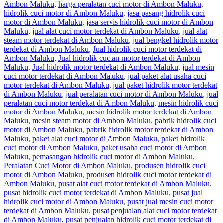
Ambon Maluku
,
harga peralatan cuci motor di Ambon Maluku
,
hidrolik cuci motor di Ambon Maluku
,
jasa pasang hidrolik cuci
motor di Ambon Maluku
,
jasa servis hidrolik cuci motor di Ambon
Maluku
,
jual alat cuci motor terdekat di Ambon Maluku
,
jual alat
steam motor terdekat di Ambon Maluku
,
jual bengkel hidrolik motor
terdekat di Ambon Maluku
,
Jual hidrolik cuci motor terdekat di
Ambon Maluku
,
Jual hidrolik cucian motor terdekat di Ambon
Maluku
,
Jual hidrolik motor terdekat di Ambon Maluku
,
jual mesin
cuci motor terdekat di Ambon Maluku
,
jual paket alat usaha cuci
motor terdekat di Ambon Maluku
,
jual paket hidrolik motor terdekat
di Ambon Maluku
,
jual peralatan cuci motor di Ambon Maluku
,
jual
peralatan cuci motor terdekat di Ambon Maluku
,
mesin hidrolik cuci
motor di Ambon Maluku
,
mesin hidrolik motor terdekat di Ambon
Maluku
,
mesin steam motor di Ambon Maluku
,
pabrik hidrolik cuci
motor di Ambon Maluku
,
pabrik hidrolik motor terdekat di Ambon
Maluku
,
paket alat cuci motor di Ambon Maluku
,
paket hidrolik
cuci motor di Ambon Maluku
,
paket usaha cuci motor di Ambon
Maluku
,
pemasangan hidrolik cuci motor di Ambon Maluku
,
Peralatan Cuci Motor di Ambon Maluku
,
produsen hidrolik cuci
motor di Ambon Maluku
,
produsen hidrolik cuci motor terdekat di
Ambon Maluku
,
pusat alat cuci motor terdekat di Ambon Maluku
,
pusat hidrolik cuci motor terdekat di Ambon Maluku
,
pusat jual
hidrolik cuci motor di Ambon Maluku
,
pusat jual mesin cuci motor
terdekat di Ambon Maluku
,
pusat penjualan alat cuci motor terdekat
di Ambon Maluku
,
pusat penjualan hidrolik cuci motor terdekat di