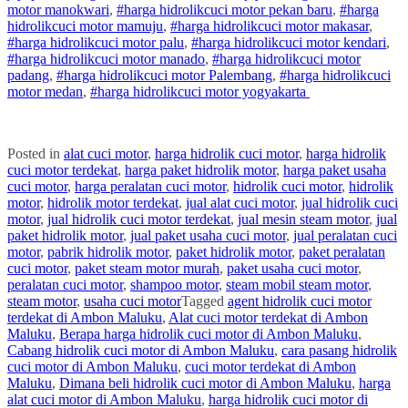
motor
manokwari
,
#
harga hidrolik
cuci
motor
pekan baru
,
#
harga
hidrolik
cuci
motor
mamuju
,
#
harga hidrolik
cuci
motor
makasar
,
#
harga hidrolik
cuci
motor
palu
,
#
harga hidrolik
cuci
motor
kendari
,
#
harga hidrolik
cuci
motor
manado
,
#
harga hidrolik
cuci
motor
padang
,
#
harga hidrolik
cuci
motor
Palembang
,
#
harga hidrolik
cuci
motor
medan
,
#
harga hidrolik
cuci
motor
yogyakarta
Posted in
alat cuci motor
,
harga hidrolik cuci motor
,
harga hidrolik
cuci motor terdekat
,
harga paket hidrolik motor
,
harga paket usaha
cuci motor
,
harga peralatan cuci motor
,
hidrolik cuci motor
,
hidrolik
motor
,
hidrolik motor terdekat
,
jual alat cuci motor
,
jual hidrolik cuci
motor
,
jual hidrolik cuci motor terdekat
,
jual mesin steam motor
,
jual
paket hidrolik motor
,
jual paket usaha cuci motor
,
jual peralatan cuci
motor
,
pabrik hidrolik motor
,
paket hidrolik motor
,
paket peralatan
cuci motor
,
paket steam motor murah
,
paket usaha cuci motor
,
peralatan cuci motor
,
shampoo motor
,
steam mobil steam motor
,
steam motor
,
usaha cuci motor
Tagged
agent hidrolik cuci motor
terdekat di Ambon Maluku
,
Alat cuci motor terdekat di Ambon
Maluku
,
Berapa harga hidrolik cuci motor di Ambon Maluku
,
Cabang hidrolik cuci motor di Ambon Maluku
,
cara pasang hidrolik
cuci motor di Ambon Maluku
,
cuci motor terdekat di Ambon
Maluku
,
Dimana beli hidrolik cuci motor di Ambon Maluku
,
harga
alat cuci motor di Ambon Maluku
,
harga hidrolik cuci motor di