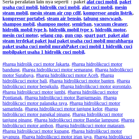
Serta peralatan lain nya seperti : paket
alat cuci mobil
,
paket
usaha cuci mobil
,
hidrolik cuci mobil
,
alat cuci mobil
,
mesin
steam mobil
,
mesin steam air cnp cdlf
,
kompresor angin listrik
,
kompresor portabel
,
steam air bensin
,
tabung snowwash
,
shampoo mobil
,
shampoo motor
,
semirban
,
vacuum cleaner
,
hidrolik mobil type h
,
hidrolik mobil type x
,
hidrolik motor
,
mesin cuci motor,
selang cnp
,
gun cnp
,
spart part
paket alat
steam terdekat paket jual paket usaha cuci mobil murahharga
paket usaha cuci mobil murahPaket cuci mobil 1 hidrolik cuci
mobilpaket usaha 1 hidrolik cuci mobil,
#harga hidrolik cuci motor Jakarta
,
#
harga hidrolik
cuci
motor
bandung
,
#
harga hidrolik
cuci
motor
semarang
,
#
harga hidrolik
cuci
motor
Surabaya
,
#
harga hidrolik
cuci
motor
Aceh
,
#
harga
hidrolik
cuci
motor
bali
,
#
harga hidrolik
cuci
motor
banten
,
#
harga
hidrolik
cuci
motor
bengkulu
,
#
harga hidrolik
cuci
motor
gorontalo
,
#
harga hidrolik
cuci
motor
jambi
,
#
harga hidrolik
cuci
motor
Pontianak
,
#
harga hidrolik
cuci
motor
Banjarmasin
,
#
harga
hidrolik
cuci
motor
palangka raya
,
#
harga hidrolik
cuci
motor
samarinda
,
#
harga hidrolik
cuci
motor
tanjung kelor
,
#
harga
hidrolik
cuci
motor
pangkal pinang
,
#
harga hidrolik
cuci
motor
tanjung pinang
,
#
harga hidrolik
cuci
motor
Bandar lampung
,
#
harga
hidrolik
cuci
motor
ambon
,
#
harga hidrolik
cuci
motor
mataram
,
#
harga hidrolik
cuci
motor
kupang
,
#
harga hidrolik
cuci
motor
jayapura
,
#
harga hidrolik
cuci
motor
irian jaya
,
#
harga hidrolik
cuci