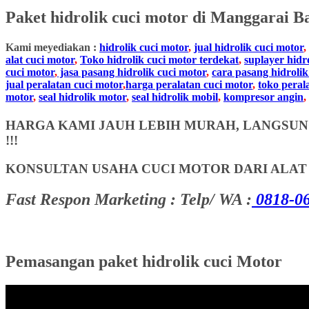
Paket
hidrolik cuci motor
di Manggarai B
Kami meyediakan :
hidrolik cuci motor
,
jual hidrolik cuci motor
,
alat cuci motor
,
Toko hidrolik cuci motor terdekat
,
suplayer hidr
cuci motor
,
jasa pasang hidrolik cuci motor
,
cara pasang hidrolik
jual peralatan cuci motor
,
harga peralatan cuci motor
,
toko peral
motor
,
seal hidrolik motor
,
seal hidrolik mobil
,
kompresor angin
,
HARGA KAMI JAUH LEBIH MURAH, LANGSUNG
!!!
KONSULTAN USAHA CUCI MOTOR DARI ALA
Fast Respon Marketing : Telp/ WA :
0818-06
Pemasangan paket hidrolik cuci Motor