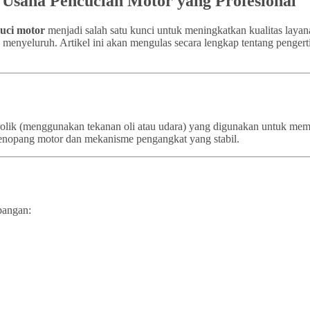
k Usaha Pencucian Motor yang Profesional
cuci motor
menjadi salah satu kunci untuk meningkatkan kualitas layan
a menyeluruh. Artikel ini akan mengulas secara lengkap tentang pengert
idrolik (menggunakan tekanan oli atau udara) yang digunakan untuk m
a penopang motor dan mekanisme pengangkat yang stabil.
pangan: