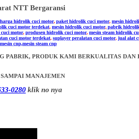
arat NTT
Bergaransi
harga hidrolik cuci motor
,
paket hidrolik cuci motor
,
mesin hidrol
olik cuci motor terdekat
,
mesin hidrolik cuci motor
,
pabrik hidroli
 cuci motor
,
produsen hidrolik cuci motor
,
mesin steam hidrolik cu
atan cuci motor terdekat
,
suplayer peralatan cuci motor
,
jual alat 
mesin cnp,mesin steam cnp
 PABRIK, PRODUK KAMI BERKUALITAS DAN 
T SAMPAI MANAJEMEN
33-0280
klik no nya