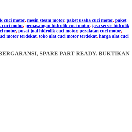
ik cuci motor
,
mesin steam motor
,
paket usaha cuci motor
,
paket
k cuci motor
,
pemasangan hidrolik cuci motor
,
jasa servis hidrolik
ci motor
,
pusat jual hidrolik cuci motor
,
peralatan cuci motor
,
cuci motor terdekat
,
toko alat cuci motor terdekat
,
harga alat cuci
BERGARANSI, SPARE PART READY. BUKTIKAN