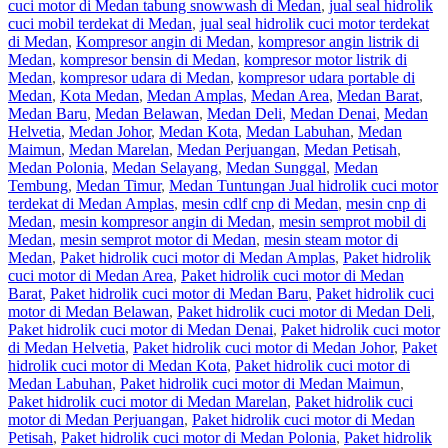
cuci motor di Medan tabung snowwash di Medan
,
jual seal hidrolik
cuci mobil terdekat di Medan
,
jual seal hidrolik cuci motor terdekat
di Medan
,
Kompresor angin di Medan
,
kompresor angin listrik di
Medan
,
kompresor bensin di Medan
,
kompresor motor listrik di
Medan
,
kompresor udara di Medan
,
kompresor udara portable di
Medan
,
Kota Medan
,
Medan Amplas
,
Medan Area
,
Medan Barat
,
Medan Baru
,
Medan Belawan
,
Medan Deli
,
Medan Denai
,
Medan
Helvetia
,
Medan Johor
,
Medan Kota
,
Medan Labuhan
,
Medan
Maimun
,
Medan Marelan
,
Medan Perjuangan
,
Medan Petisah
,
Medan Polonia
,
Medan Selayang
,
Medan Sunggal
,
Medan
Tembung
,
Medan Timur
,
Medan Tuntungan Jual hidrolik cuci motor
terdekat di Medan Amplas
,
mesin cdlf cnp di Medan
,
mesin cnp di
Medan
,
mesin kompresor angin di Medan
,
mesin semprot mobil di
Medan
,
mesin semprot motor di Medan
,
mesin steam motor di
Medan
,
Paket hidrolik cuci motor di Medan Amplas
,
Paket hidrolik
cuci motor di Medan Area
,
Paket hidrolik cuci motor di Medan
Barat
,
Paket hidrolik cuci motor di Medan Baru
,
Paket hidrolik cuci
motor di Medan Belawan
,
Paket hidrolik cuci motor di Medan Deli
,
Paket hidrolik cuci motor di Medan Denai
,
Paket hidrolik cuci motor
di Medan Helvetia
,
Paket hidrolik cuci motor di Medan Johor
,
Paket
hidrolik cuci motor di Medan Kota
,
Paket hidrolik cuci motor di
Medan Labuhan
,
Paket hidrolik cuci motor di Medan Maimun
,
Paket hidrolik cuci motor di Medan Marelan
,
Paket hidrolik cuci
motor di Medan Perjuangan
,
Paket hidrolik cuci motor di Medan
Petisah
,
Paket hidrolik cuci motor di Medan Polonia
,
Paket hidrolik