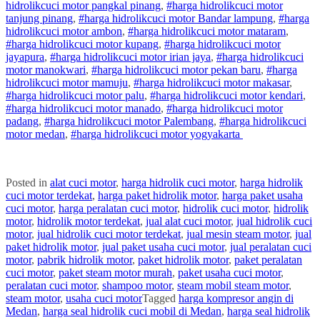
hidrolik
cuci
motor
pangkal pinang
,
#
harga hidrolik
cuci
motor
tanjung pinang
,
#
harga hidrolik
cuci
motor
Bandar lampung
,
#
harga
hidrolik
cuci
motor
ambon
,
#
harga hidrolik
cuci
motor
mataram
,
#
harga hidrolik
cuci
motor
kupang
,
#
harga hidrolik
cuci
motor
jayapura
,
#
harga hidrolik
cuci
motor
irian jaya
,
#
harga hidrolik
cuci
motor
manokwari
,
#
harga hidrolik
cuci
motor
pekan baru
,
#
harga
hidrolik
cuci
motor
mamuju
,
#
harga hidrolik
cuci
motor
makasar
,
#
harga hidrolik
cuci
motor
palu
,
#
harga hidrolik
cuci
motor
kendari
,
#
harga hidrolik
cuci
motor
manado
,
#
harga hidrolik
cuci
motor
padang
,
#
harga hidrolik
cuci
motor
Palembang
,
#
harga hidrolik
cuci
motor
medan
,
#
harga hidrolik
cuci
motor
yogyakarta
Posted in
alat cuci motor
,
harga hidrolik cuci motor
,
harga hidrolik
cuci motor terdekat
,
harga paket hidrolik motor
,
harga paket usaha
cuci motor
,
harga peralatan cuci motor
,
hidrolik cuci motor
,
hidrolik
motor
,
hidrolik motor terdekat
,
jual alat cuci motor
,
jual hidrolik cuci
motor
,
jual hidrolik cuci motor terdekat
,
jual mesin steam motor
,
jual
paket hidrolik motor
,
jual paket usaha cuci motor
,
jual peralatan cuci
motor
,
pabrik hidrolik motor
,
paket hidrolik motor
,
paket peralatan
cuci motor
,
paket steam motor murah
,
paket usaha cuci motor
,
peralatan cuci motor
,
shampoo motor
,
steam mobil steam motor
,
steam motor
,
usaha cuci motor
Tagged
harga kompresor angin di
Medan
,
harga seal hidrolik cuci mobil di Medan
,
harga seal hidrolik