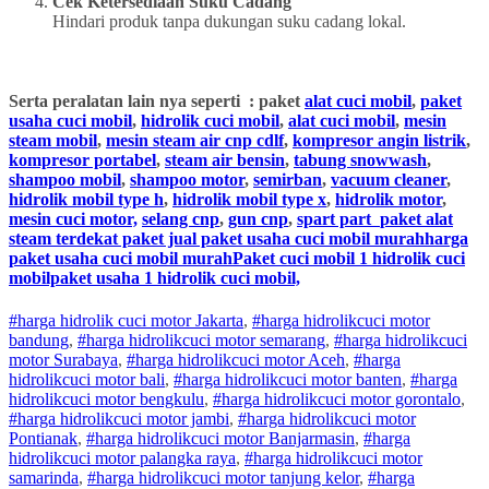
Cek Ketersediaan Suku Cadang
Hindari produk tanpa dukungan suku cadang lokal.
Serta peralatan lain nya seperti : paket
alat cuci mobil
,
paket
usaha cuci mobil
,
hidrolik cuci mobil
,
alat cuci mobil
,
mesin
steam mobil
,
mesin steam air cnp cdlf
,
kompresor angin listrik
,
kompresor portabel
,
steam air bensin
,
tabung snowwash
,
shampoo mobil
,
shampoo motor
,
semirban
,
vacuum cleaner
,
hidrolik mobil type h
,
hidrolik mobil type x
,
hidrolik motor
,
mesin cuci motor,
selang cnp
,
gun cnp
,
spart part
paket alat
steam terdekat paket jual paket usaha cuci mobil murahharga
paket usaha cuci mobil murahPaket cuci mobil 1 hidrolik cuci
mobilpaket usaha 1 hidrolik cuci mobil,
#harga hidrolik cuci motor Jakarta
,
#
harga hidrolik
cuci
motor
bandung
,
#
harga hidrolik
cuci
motor
semarang
,
#
harga hidrolik
cuci
motor
Surabaya
,
#
harga hidrolik
cuci
motor
Aceh
,
#
harga
hidrolik
cuci
motor
bali
,
#
harga hidrolik
cuci
motor
banten
,
#
harga
hidrolik
cuci
motor
bengkulu
,
#
harga hidrolik
cuci
motor
gorontalo
,
#
harga hidrolik
cuci
motor
jambi
,
#
harga hidrolik
cuci
motor
Pontianak
,
#
harga hidrolik
cuci
motor
Banjarmasin
,
#
harga
hidrolik
cuci
motor
palangka raya
,
#
harga hidrolik
cuci
motor
samarinda
,
#
harga hidrolik
cuci
motor
tanjung kelor
,
#
harga