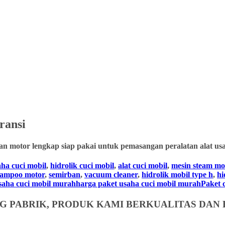
ransi
an motor lengkap siap pakai untuk pemasangan peralatan alat usa
aha cuci mobil
,
hidrolik cuci mobil
,
alat cuci mobil
,
mesin steam mo
hampoo motor
,
semirban
,
vacuum cleaner
,
hidrolik mobil type h
,
hi
usaha cuci mobil murahharga paket usaha cuci mobil murahPaket cuc
 PABRIK, PRODUK KAMI BERKUALITAS DAN 