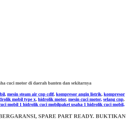
ha cuci motor di daerah banten dan sekitarnya
bil
,
mesin steam air cnp cdlf
,
kompresor angin listrik
,
kompresor
drolik mobil type x
,
hidrolik motor
,
mesin cuci motor,
selang cnp
,
i mobil 1 hidrolik cuci mobilpaket usaha 1 hidrolik cuci mobil,
BERGARANSI, SPARE PART READY. BUKTIKAN