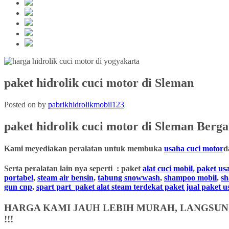
paket hidrolik cuci motor di Sleman
Posted on
by
pabrikhidrolikmobil123
paket hidrolik cuci motor
di Sleman
Berga
Kami meyediakan peralatan untuk membuka
usaha cuci motor
d
Serta peralatan lain nya seperti : paket
alat cuci mobil
,
paket us
portabel
,
steam air bensin
,
tabung snowwash
,
shampoo mobil
,
s
gun cnp
,
spart part
paket alat steam terdekat paket jual paket 
HARGA KAMI JAUH LEBIH MURAH, LANGSUNG
!!!