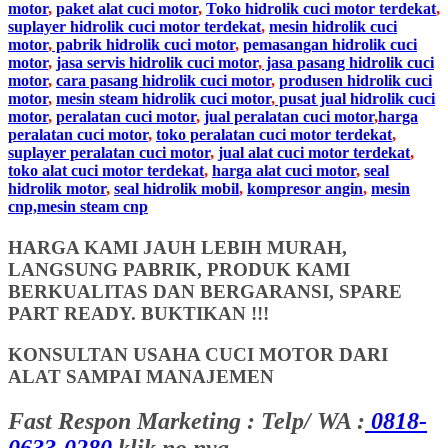
motor
,
paket alat cuci motor
,
Toko hidrolik cuci motor terdekat
,
suplayer hidrolik cuci motor terdekat
,
mesin hidrolik cuci
motor
,
pabrik hidrolik cuci motor
,
pemasangan hidrolik cuci
motor
,
jasa servis hidrolik cuci motor
,
jasa pasang hidrolik cuci
motor
,
cara pasang hidrolik cuci motor
,
produsen hidrolik cuci
motor
,
mesin steam hidrolik cuci motor
,
pusat jual hidrolik cuci
motor
,
peralatan cuci motor
,
jual peralatan cuci motor
,
harga
peralatan cuci motor
,
toko peralatan cuci motor terdekat
,
suplayer peralatan cuci motor
,
jual alat cuci motor terdekat
,
toko alat cuci motor terdekat
,
harga alat cuci motor
,
seal
hidrolik motor
,
seal hidrolik mobil
,
kompresor angin
,
mesin
cnp,mesin steam cnp
HARGA KAMI JAUH LEBIH MURAH,
LANGSUNG PABRIK, PRODUK KAMI
BERKUALITAS DAN BERGARANSI, SPARE
PART READY. BUKTIKAN !!!
KONSULTAN USAHA CUCI MOTOR DARI
ALAT SAMPAI MANAJEMEN
Fast Respon Marketing : Telp/ WA :
0818-
0633-0280
klik no nya