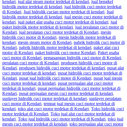
kendari
,
jual alat steam motor terdekat di kendari
,
jual bengkel
hidrolik motor terdekat di kendari
,
jual hidrolik cuci motor terdekat
di Kendari
,
Jual hidrolik cucian motor terdekat di kendari
,
Jual
hidrolik motor terdekat di kendari
,
jual mesin cuci motor terdekat di
kendari
,
jual paket alat usaha cuci motor terdekat di kendari
,
jual
paket hidrolik motor terdekat di kendari
,
jual peralatan cuci motor di
Kendari
,
jual peralatan cuci motor terdekat di Kendari
,
mesin
hidrolik cuci motor di Kendari
,
mesin hidrolik motor terdekat di
kendari
,
mesin steam motor di Kendari
,
pabrik hidrolik cuci motor di
Kendari
,
pabrik hidrolik motor terdekat di kendari
,
paket alat cuci
motor di Kendari
,
paket hidrolik cuci motor Kendari
,
Paket usaha
cuci motor di Kendari
,
pemasangan hidrolik cuci motor di Kendari
,
peralatan cuci motor di Kendari
,
produsen hidrolik cuci motor di
Kendari
,
produsen hidrolik cuci motor terdekat di kendari
,
pusat alat
cuci motor terdekat di kendari
,
pusat hidrolik cuci motor terdekat di
Kendari
,
pusat jual hidrolik cuci motor di Kendari
,
pusat jual mesin
cuci motor terdekat di kendari
,
pusat penjualan alat cuci motor
terdekat di kendari
,
pusat penjualan hidrolik cuci motor terdekat di
Kendari
,
pusat penjualan mesin cuci motor terdekat di kendari
,
suplayer hidrolik cuci motor terdekat di kendari
,
suplayer peralatan
cuci motor di Kendari
,
tempat jual mesin cuci motor terdekat di
kendari
,
toko alat cuci motor terdekat di Kendari
,
Toko hidrolik cuci
motor terdekat di Kendari
,
Toko jual alat cuci motor terdekat di
kendari
,
Toko jual hidrolik cuci motor terdekat di Kendari
,
toko jual
mesin cuci motor terdekat di kendari
,
toko penjualan alat cuci motor