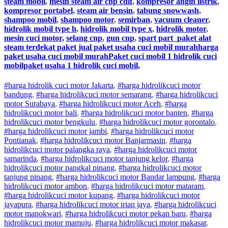
steam mobil
,
mesin steam air cnp cdlf
,
kompresor angin listrik
,
kompresor portabel
,
steam air bensin
,
tabung snowwash
,
shampoo mobil
,
shampoo motor
,
semirban
,
vacuum cleaner
,
hidrolik mobil type h
,
hidrolik mobil type x
,
hidrolik motor
,
mesin cuci motor,
selang cnp
,
gun cnp
,
spart part
paket alat
steam terdekat paket jual paket usaha cuci mobil murahharga
paket usaha cuci mobil murahPaket cuci mobil 1 hidrolik cuci
mobilpaket usaha 1 hidrolik cuci mobil,
#harga hidrolik cuci motor Jakarta
,
#
harga hidrolik
cuci
motor
bandung
,
#
harga hidrolik
cuci
motor
semarang
,
#
harga hidrolik
cuci
motor
Surabaya
,
#
harga hidrolik
cuci
motor
Aceh
,
#
harga
hidrolik
cuci
motor
bali
,
#
harga hidrolik
cuci
motor
banten
,
#
harga
hidrolik
cuci
motor
bengkulu
,
#
harga hidrolik
cuci
motor
gorontalo
,
#
harga hidrolik
cuci
motor
jambi
,
#
harga hidrolik
cuci
motor
Pontianak
,
#
harga hidrolik
cuci
motor
Banjarmasin
,
#
harga
hidrolik
cuci
motor
palangka raya
,
#
harga hidrolik
cuci
motor
samarinda
,
#
harga hidrolik
cuci
motor
tanjung kelor
,
#
harga
hidrolik
cuci
motor
pangkal pinang
,
#
harga hidrolik
cuci
motor
tanjung pinang
,
#
harga hidrolik
cuci
motor
Bandar lampung
,
#
harga
hidrolik
cuci
motor
ambon
,
#
harga hidrolik
cuci
motor
mataram
,
#
harga hidrolik
cuci
motor
kupang
,
#
harga hidrolik
cuci
motor
jayapura
,
#
harga hidrolik
cuci
motor
irian jaya
,
#
harga hidrolik
cuci
motor
manokwari
,
#
harga hidrolik
cuci
motor
pekan baru
,
#
harga
hidrolik
cuci
motor
mamuju
,
#
harga hidrolik
cuci
motor
makasar
,