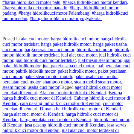
#
harga hidrolik
cuci
motor
palu
,
#
harga hidrolik
cuci
motor
kendari
,
#
harga hidrolik
cuci
motor
manado
,
#
harga hidrolik
cuci
motor
padang
,
#
harga hidrolik
cuci
motor
Palembang
,
#
harga hidrolik
cuci
motor
medan
,
#
harga hidrolik
cuci
motor
yogyakarta
Posted in
alat cuci motor
,
harga hidrolik cuci motor
,
harga hidrolik
cuci motor terdekat
,
harga paket hidrolik motor
,
harga paket usaha
cuci motor
,
harga peralatan cuci motor
,
hidrolik cuci motor
,
hidrolik
motor
,
hidrolik motor terdekat
,
jual alat cuci motor
,
jual hidrolik cuci
motor
,
jual hidrolik cuci motor terdekat
,
jual mesin steam motor
,
jual
paket hidrolik motor
,
jual paket usaha cuci motor
,
jual peralatan cuci
motor
,
pabrik hidrolik motor
,
paket hidrolik motor
,
paket peralatan
cuci motor
,
paket steam motor murah
,
paket usaha cuci motor
,
peralatan cuci motor
,
shampoo motor
,
steam mobil steam motor
,
steam motor
,
usaha cuci motor
Tagged
agent hidrolik cuci motor
terdekat di kendari
,
Alat cuci motor terdekat di Kendari
,
Berapa
harga hidrolik cuci motor di Kendari
,
Cabang hidrolik cuci motor di
Kendari
,
cara pasang hidrolik cuci motor di Kendari
,
cuci motor
terdekat di kendari
,
Dimana beli hidrolik cuci motor di Kendari
,
harga alat cuci motor di Kendari
,
harga hidrolik cuci motor di
Kendari
,
harga peralatan cuci motor di Kendari
,
hidrolik cuci motor
di Kendari
,
jasa pasang hidrolik cuci motor di Kendari
,
jasa servis
hidrolik cuci motor di Kendari
,
jual alat cuci motor terdekat di