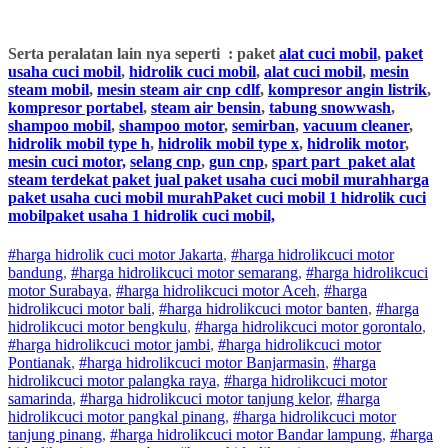
Serta peralatan lain nya seperti : paket
alat cuci mobil
,
paket
usaha cuci mobil
,
hidrolik cuci mobil
,
alat cuci mobil
,
mesin
steam mobil
,
mesin steam air cnp cdlf
,
kompresor angin listrik
,
kompresor portabel
,
steam air bensin
,
tabung snowwash
,
shampoo mobil
,
shampoo motor
,
semirban
,
vacuum cleaner
,
hidrolik mobil type h
,
hidrolik mobil type x
,
hidrolik motor
,
mesin cuci motor,
selang cnp
,
gun cnp
,
spart part
paket alat
steam terdekat paket jual paket usaha cuci mobil murahharga
paket usaha cuci mobil murahPaket cuci mobil 1 hidrolik cuci
mobilpaket usaha 1 hidrolik cuci mobil,
#harga hidrolik cuci motor Jakarta
,
#
harga hidrolik
cuci
motor
bandung
,
#
harga hidrolik
cuci
motor
semarang
,
#
harga hidrolik
cuci
motor
Surabaya
,
#
harga hidrolik
cuci
motor
Aceh
,
#
harga
hidrolik
cuci
motor
bali
,
#
harga hidrolik
cuci
motor
banten
,
#
harga
hidrolik
cuci
motor
bengkulu
,
#
harga hidrolik
cuci
motor
gorontalo
,
#
harga hidrolik
cuci
motor
jambi
,
#
harga hidrolik
cuci
motor
Pontianak
,
#
harga hidrolik
cuci
motor
Banjarmasin
,
#
harga
hidrolik
cuci
motor
palangka raya
,
#
harga hidrolik
cuci
motor
samarinda
,
#
harga hidrolik
cuci
motor
tanjung kelor
,
#
harga
hidrolik
cuci
motor
pangkal pinang
,
#
harga hidrolik
cuci
motor
tanjung pinang
,
#
harga hidrolik
cuci
motor
Bandar lampung
,
#
harga