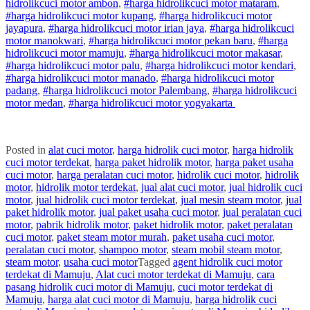
hidrolik
cuci
motor
ambon
,
#
harga hidrolik
cuci
motor
mataram
,
#
harga hidrolik
cuci
motor
kupang
,
#
harga hidrolik
cuci
motor
jayapura
,
#
harga hidrolik
cuci
motor
irian jaya
,
#
harga hidrolik
cuci
motor
manokwari
,
#
harga hidrolik
cuci
motor
pekan baru
,
#
harga
hidrolik
cuci
motor
mamuju
,
#
harga hidrolik
cuci
motor
makasar
,
#
harga hidrolik
cuci
motor
palu
,
#
harga hidrolik
cuci
motor
kendari
,
#
harga hidrolik
cuci
motor
manado
,
#
harga hidrolik
cuci
motor
padang
,
#
harga hidrolik
cuci
motor
Palembang
,
#
harga hidrolik
cuci
motor
medan
,
#
harga hidrolik
cuci
motor
yogyakarta
Posted in
alat cuci motor
,
harga hidrolik cuci motor
,
harga hidrolik
cuci motor terdekat
,
harga paket hidrolik motor
,
harga paket usaha
cuci motor
,
harga peralatan cuci motor
,
hidrolik cuci motor
,
hidrolik
motor
,
hidrolik motor terdekat
,
jual alat cuci motor
,
jual hidrolik cuci
motor
,
jual hidrolik cuci motor terdekat
,
jual mesin steam motor
,
jual
paket hidrolik motor
,
jual paket usaha cuci motor
,
jual peralatan cuci
motor
,
pabrik hidrolik motor
,
paket hidrolik motor
,
paket peralatan
cuci motor
,
paket steam motor murah
,
paket usaha cuci motor
,
peralatan cuci motor
,
shampoo motor
,
steam mobil steam motor
,
steam motor
,
usaha cuci motor
Tagged
agent hidrolik cuci motor
terdekat di Mamuju
,
Alat cuci motor terdekat di Mamuju
,
cara
pasang hidrolik cuci motor di Mamuju
,
cuci motor terdekat di
Mamuju
,
harga alat cuci motor di Mamuju
,
harga hidrolik cuci