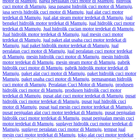
motor di Mamuju
,
harga peralatan cuci motor di Mamuju
,
hidrolik
cuci motor di Mamuju
,
jasa pasang hidrolik cuci motor di Mamuju
,
jasa servis hidrolik cuci motor di Mamuju
,
jual alat cuci motor
terdekat di Mamuju
,
jual alat steam motor terdekat di Mamuju
,
jual
bengkel hidrolik motor terdekat di Mamuju
,
jual hidrolik cuci motor
terdekat di Mamuju
,
Jual hidrolik cucian motor terdekat di Mamuju
,
Jual hidrolik motor terdekat di Mamuju
,
jual mesin cuci motor
terdekat di Mamuju
,
jual paket alat usaha cuci motor terdekat di
Mamuju
,
jual paket hidrolik motor terdekat di Mamuju
,
jual
peralatan cuci motor di Mamuju
,
jual peralatan cuci motor terdekat
di Mamuju
,
mesin hidrolik cuci motor di Mamuju
,
mesin hidrolik
motor terdekat di Mamuju
,
mesin steam motor di Mamuju
,
pabrik
hidrolik cuci motor di Mamuju
,
pabrik hidrolik motor terdekat di
Mamuju
,
paket alat cuci motor di Mamuju
,
paket hidrolik cuci motor
Mamuju
,
paket usaha cuci motor di Mamuju
,
pemasangan hidrolik
cuci motor di Mamuju
,
Peralatan Cuci Motor di Mamuju
,
produsen
hidrolik cuci motor di Mamuju
,
produsen hidrolik cuci motor
terdekat di Mamuju
,
pusat alat cuci motor terdekat di Mamuju
,
pusat
hidrolik cuci motor terdekat di Mamuju
,
pusat jual hidrolik cuci
motor di Mamuju
,
pusat jual mesin cuci motor terdekat di Mamuju
,
pusat penjualan alat cuci motor terdekat di Mamuju
,
pusat penjualan
hidrolik cuci motor terdekat di Mamuju
,
pusat penjualan mesin cuci
motor terdekat di Mamuju
,
suplayer hidrolik cuci motor terdekat di
Mamuju
,
suplayer peralatan cuci motor di Mamuju
,
tempat jual
mesin cuci motor terdekat di Mamuju
,
toko alat cuci motor terdekat