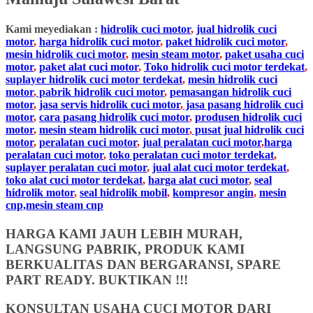
Kami meyediakan :
hidrolik cuci motor
,
jual hidrolik cuci
motor
,
harga hidrolik cuci motor
,
paket hidrolik cuci motor
,
mesin hidrolik cuci motor
,
mesin steam motor
,
paket usaha cuci
motor
,
paket alat cuci motor
,
Toko hidrolik cuci motor terdekat
,
suplayer hidrolik cuci motor terdekat
,
mesin hidrolik cuci
motor
,
pabrik hidrolik cuci motor
,
pemasangan hidrolik cuci
motor
,
jasa servis hidrolik cuci motor
,
jasa pasang hidrolik cuci
motor
,
cara pasang hidrolik cuci motor
,
produsen hidrolik cuci
motor
,
mesin steam hidrolik cuci motor
,
pusat jual hidrolik cuci
motor
,
peralatan cuci motor
,
jual peralatan cuci motor
,
harga
peralatan cuci motor
,
toko peralatan cuci motor terdekat
,
suplayer peralatan cuci motor
,
jual alat cuci motor terdekat
,
toko alat cuci motor terdekat
,
harga alat cuci motor
,
seal
hidrolik motor
,
seal hidrolik mobil
,
kompresor angin
,
mesin
cnp,mesin steam cnp
HARGA KAMI JAUH LEBIH MURAH,
LANGSUNG PABRIK, PRODUK KAMI
BERKUALITAS DAN BERGARANSI, SPARE
PART READY. BUKTIKAN !!!
KONSULTAN USAHA CUCI MOTOR DARI