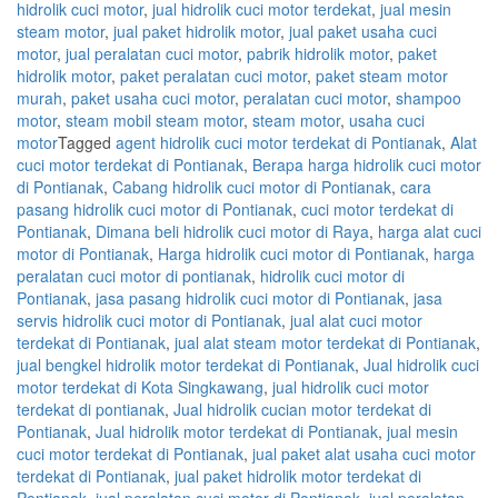
hidrolik cuci motor
,
jual hidrolik cuci motor terdekat
,
jual mesin
steam motor
,
jual paket hidrolik motor
,
jual paket usaha cuci
motor
,
jual peralatan cuci motor
,
pabrik hidrolik motor
,
paket
hidrolik motor
,
paket peralatan cuci motor
,
paket steam motor
murah
,
paket usaha cuci motor
,
peralatan cuci motor
,
shampoo
motor
,
steam mobil steam motor
,
steam motor
,
usaha cuci
motor
Tagged
agent hidrolik cuci motor terdekat di Pontianak
,
Alat
cuci motor terdekat di Pontianak
,
Berapa harga hidrolik cuci motor
di Pontianak
,
Cabang hidrolik cuci motor di Pontianak
,
cara
pasang hidrolik cuci motor di Pontianak
,
cuci motor terdekat di
Pontianak
,
Dimana beli hidrolik cuci motor di Raya
,
harga alat cuci
motor di Pontianak
,
Harga hidrolik cuci motor di Pontianak
,
harga
peralatan cuci motor di pontianak
,
hidrolik cuci motor di
Pontianak
,
jasa pasang hidrolik cuci motor di Pontianak
,
jasa
servis hidrolik cuci motor di Pontianak
,
jual alat cuci motor
terdekat di Pontianak
,
jual alat steam motor terdekat di Pontianak
,
jual bengkel hidrolik motor terdekat di Pontianak
,
Jual hidrolik cuci
motor terdekat di Kota Singkawang
,
jual hidrolik cuci motor
terdekat di pontianak
,
Jual hidrolik cucian motor terdekat di
Pontianak
,
Jual hidrolik motor terdekat di Pontianak
,
jual mesin
cuci motor terdekat di Pontianak
,
jual paket alat usaha cuci motor
terdekat di Pontianak
,
jual paket hidrolik motor terdekat di
Pontianak
,
jual peralatan cuci motor di Pontianak
,
jual peralatan