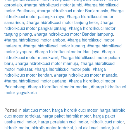
gorontalo
,
#
harga hidrolik
cuci
motor
jambi
,
#
harga hidrolik
cuci
motor
Pontianak
,
#
harga hidrolik
cuci
motor
Banjarmasin
,
#
harga
hidrolik
cuci
motor
palangka raya
,
#
harga hidrolik
cuci
motor
samarinda
,
#
harga hidrolik
cuci
motor
tanjung kelor
,
#
harga
hidrolik
cuci
motor
pangkal pinang
,
#
harga hidrolik
cuci
motor
tanjung pinang
,
#
harga hidrolik
cuci
motor
Bandar lampung
,
#
harga hidrolik
cuci
motor
ambon
,
#
harga hidrolik
cuci
motor
mataram
,
#
harga hidrolik
cuci
motor
kupang
,
#
harga hidrolik
cuci
motor
jayapura
,
#
harga hidrolik
cuci
motor
irian jaya
,
#
harga
hidrolik
cuci
motor
manokwari
,
#
harga hidrolik
cuci
motor
pekan
baru
,
#
harga hidrolik
cuci
motor
mamuju
,
#
harga hidrolik
cuci
motor
makasar
,
#
harga hidrolik
cuci
motor
palu
,
#
harga
hidrolik
cuci
motor
kendari
,
#
harga hidrolik
cuci
motor
manado
,
#
harga hidrolik
cuci
motor
padang
,
#
harga hidrolik
cuci
motor
Palembang
,
#
harga hidrolik
cuci
motor
medan
,
#
harga hidrolik
cuci
motor
yogyakarta
Posted in
alat cuci motor
,
harga hidrolik cuci motor
,
harga hidrolik
cuci motor terdekat
,
harga paket hidrolik motor
,
harga paket
usaha cuci motor
,
harga peralatan cuci motor
,
hidrolik cuci motor
,
hidrolik motor
,
hidrolik motor terdekat
,
jual alat cuci motor
,
jual