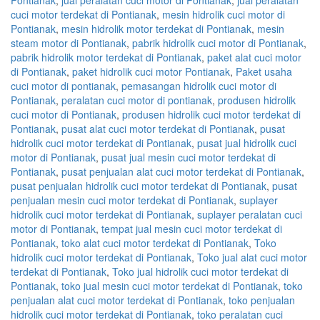
cuci motor terdekat di Pontianak
,
mesin hidrolik cuci motor di
Pontianak
,
mesin hidrolik motor terdekat di Pontianak
,
mesin
steam motor di Pontianak
,
pabrik hidrolik cuci motor di Pontianak
,
pabrik hidrolik motor terdekat di Pontianak
,
paket alat cuci motor
di Pontianak
,
paket hidrolik cuci motor Pontianak
,
Paket usaha
cuci motor di pontianak
,
pemasangan hidrolik cuci motor di
Pontianak
,
peralatan cuci motor di pontianak
,
produsen hidrolik
cuci motor di Pontianak
,
produsen hidrolik cuci motor terdekat di
Pontianak
,
pusat alat cuci motor terdekat di Pontianak
,
pusat
hidrolik cuci motor terdekat di Pontianak
,
pusat jual hidrolik cuci
motor di Pontianak
,
pusat jual mesin cuci motor terdekat di
Pontianak
,
pusat penjualan alat cuci motor terdekat di Pontianak
,
pusat penjualan hidrolik cuci motor terdekat di Pontianak
,
pusat
penjualan mesin cuci motor terdekat di Pontianak
,
suplayer
hidrolik cuci motor terdekat di Pontianak
,
suplayer peralatan cuci
motor di Pontianak
,
tempat jual mesin cuci motor terdekat di
Pontianak
,
toko alat cuci motor terdekat di Pontianak
,
Toko
hidrolik cuci motor terdekat di Pontianak
,
Toko jual alat cuci motor
terdekat di Pontianak
,
Toko jual hidrolik cuci motor terdekat di
Pontianak
,
toko jual mesin cuci motor terdekat di Pontianak
,
toko
penjualan alat cuci motor terdekat di Pontianak
,
toko penjualan
hidrolik cuci motor terdekat di Pontianak
,
toko peralatan cuci