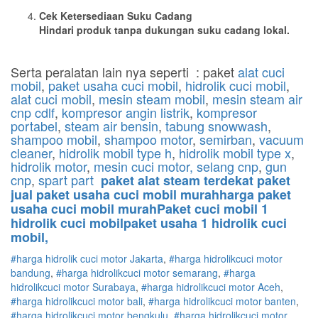
Cek Ketersediaan Suku Cadang
Hindari produk tanpa dukungan suku cadang lokal.
Serta peralatan lain nya seperti : paket
alat cuci
mobil
,
paket usaha cuci mobil
,
hidrolik cuci mobil
,
alat cuci mobil
,
mesin steam mobil
,
mesin steam air
cnp cdlf
,
kompresor angin listrik
,
kompresor
portabel
,
steam air bensin
,
tabung snowwash
,
shampoo mobil
,
shampoo motor
,
semirban
,
vacuum
cleaner
,
hidrolik mobil type h
,
hidrolik mobil type x
,
hidrolik motor
,
mesin cuci motor,
selang cnp
,
gun
cnp
,
spart part
paket alat steam terdekat paket
jual paket usaha cuci mobil murahharga paket
usaha cuci mobil murahPaket cuci mobil 1
hidrolik cuci mobilpaket usaha 1 hidrolik cuci
mobil,
#harga hidrolik cuci motor Jakarta
,
#
harga hidrolik
cuci
motor
bandung
,
#
harga hidrolik
cuci
motor
semarang
,
#
harga
hidrolik
cuci
motor
Surabaya
,
#
harga hidrolik
cuci
motor
Aceh
,
#
harga hidrolik
cuci
motor
bali
,
#
harga hidrolik
cuci
motor
banten
,
#
harga hidrolik
cuci
motor
bengkulu
,
#
harga hidrolik
cuci
motor