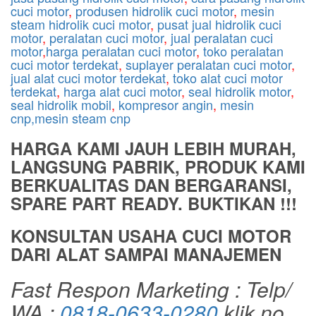
cuci motor
,
produsen hidrolik cuci motor
,
mesin
steam hidrolik cuci motor
,
pusat jual hidrolik cuci
motor
,
peralatan cuci motor
,
jual peralatan cuci
motor
,
harga peralatan cuci motor
,
toko peralatan
cuci motor terdekat
,
suplayer peralatan cuci motor
,
jual alat cuci motor terdekat
,
toko alat cuci motor
terdekat
,
harga alat cuci motor
,
seal hidrolik motor
,
seal hidrolik mobil
,
kompresor angin
,
mesin
cnp,mesin steam cnp
HARGA KAMI JAUH LEBIH MURAH,
LANGSUNG PABRIK, PRODUK KAMI
BERKUALITAS DAN BERGARANSI,
SPARE PART READY. BUKTIKAN !!!
KONSULTAN USAHA CUCI MOTOR
DARI ALAT SAMPAI MANAJEMEN
Fast Respon Marketing : Telp/
WA :
0818-0633-0280
klik no