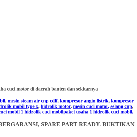
ha cuci motor di daerah banten dan sekitarnya
bil
,
mesin steam air cnp cdlf
,
kompresor angin listrik
,
kompresor
drolik mobil type x
,
hidrolik motor
,
mesin cuci motor,
selang cnp
,
i mobil 1 hidrolik cuci mobilpaket usaha 1 hidrolik cuci mobil,
BERGARANSI, SPARE PART READY. BUKTIKAN