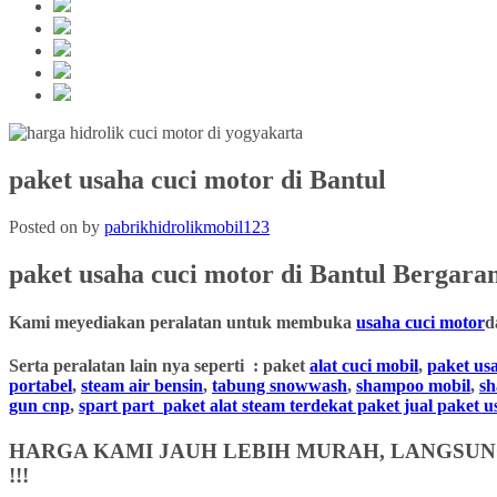
paket usaha cuci motor di Bantul
Posted on
by
pabrikhidrolikmobil123
paket usaha cuci motor
di Bantul
Bergaran
Kami meyediakan peralatan untuk membuka
usaha cuci motor
d
Serta peralatan lain nya seperti : paket
alat cuci mobil
,
paket us
portabel
,
steam air bensin
,
tabung snowwash
,
shampoo mobil
,
s
gun cnp
,
spart part
paket alat steam terdekat paket jual paket 
HARGA KAMI JAUH LEBIH MURAH, LANGSUNG
!!!