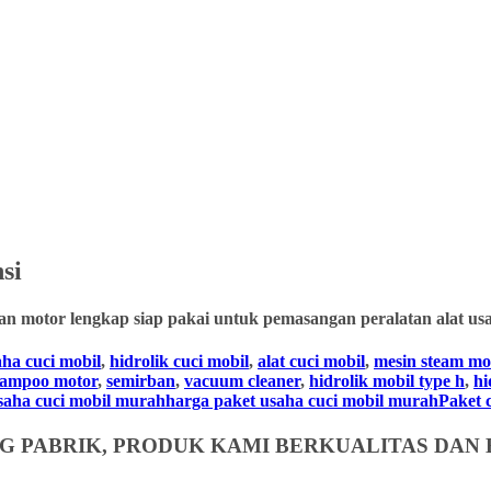
si
an motor lengkap siap pakai untuk pemasangan peralatan alat usa
aha cuci mobil
,
hidrolik cuci mobil
,
alat cuci mobil
,
mesin steam mo
hampoo motor
,
semirban
,
vacuum cleaner
,
hidrolik mobil type h
,
hi
usaha cuci mobil murahharga paket usaha cuci mobil murahPaket cuc
 PABRIK, PRODUK KAMI BERKUALITAS DAN 