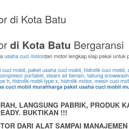
r di Kota Batu
or
di Kota Batu
Bergaransi
ka
usaha cuci motor
dan motor lengkap siap pakai untuk 
t cuci mobil
,
paket usaha cuci mobil
,
hidrolik cuci mobil
,
kompresor portabel
,
steam air bensin
,
tabung snowwash
ype h
,
hidrolik mobil type x
,
hidrolik motor
,
mesin cuci mot
aha cuci mobil murahharga paket usaha cuci mobil mu
URAH, LANGSUNG PABRIK, PRODUK K
ADY. BUKTIKAN !!!
TOR DARI ALAT SAMPAI MANAJEMEN