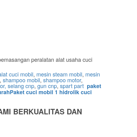
pemasangan peralatan alat usaha cuci
alat cuci mobil
,
mesin steam mobil
,
mesin
,
shampoo mobil
,
shampoo motor
,
or,
selang cnp
,
gun cnp
,
spart part
paket
rahPaket cuci mobil 1 hidrolik cuci
AMI BERKUALITAS DAN