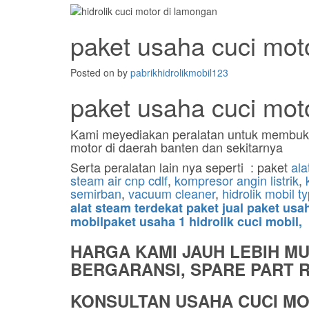
paket usaha cuci moto
Posted on
by
pabrikhidrolikmobil123
paket usaha cuci mot
Kami meyediakan peralatan untuk membu
motor di daerah banten dan sekitarnya
Serta peralatan lain nya seperti : paket
ala
steam air cnp cdlf
,
kompresor angin listrik
,
semirban
,
vacuum cleaner
,
hidrolik mobil t
alat steam terdekat paket jual paket us
mobilpaket usaha 1 hidrolik cuci mobil,
HARGA KAMI JAUH LEBIH M
BERGARANSI, SPARE PART RE
KONSULTAN USAHA CUCI MO