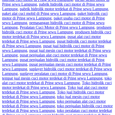
Pring sewu Lampung
,
pabrik hidrolik cuci motor di Pring sewu
Lampung
,
pabrik hidrolik motor terdekat di Pring sewu Lampung
,
paket alat cuci mobil di Pring sewu Lampung
,
paket hidrolik cuci
motor di Pring sewu Lampung
,
paket usaha cuci motor di Pring
sewu Lampung
,
pemasangan hidrolik cuci motor di Pring sewu
Lampung
,
Peralatan Cuci Motor di Pring sewu Lampung
,
produsen
hidrolik cuci motor di Pring sewu Lampung
,
produsen hidrolik cuci
motor terdekat di Pring sewu Lampung
,
pusat alat cuci motor
terdekat di Pring sewu Lampung
,
pusat hidrolik cuci motor terdekat
di Pring sewu Lampung
,
pusat jual hidrolik cuci motor di Pring
sewu Lampung
,
pusat jual mesin cuci motor terdekat di Pring sewu
Lampung
,
pusat penjualan alat cuci motor terdekat di Pring sewu
Lampung
,
pusat penjualan hidrolik cuci motor terdekat di Pring
sewu Lampung
,
pusat penjualan mesin cuci motor terdekat di Pring
sewu Lampung
,
suplayer hidrolik cuci motor terdekat di Pring sewu
Lampung
,
suplayer peralatan cuci motor di Pring sewu Lampung
,
tempat jual mesin cuci motor terdekat di Pring sewu Lampung
,
toko
alat cuci motor terdekat di Pring sewu Lampung
,
Toko hidrolik cuci
motor terdekat di Pring sewu Lampung
,
Toko jual alat cuci motor
terdekat di Pring sewu Lampung
,
Toko jual hidrolik cuci motor
terdekat di Pring sewu Lampung
,
toko jual mesin cuci motor
terdekat di Pring sewu Lampung
,
toko penjualan alat cuci motor
terdekat di Pring sewu Lampung
,
toko penjualan hidrolik cuci motor
terdekat di Pring sewu Lampung
,
toko peralatan cuci motor terdekat