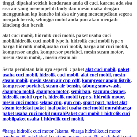
tinggi, dipakai setelah kendaraan anda di cuci, karena ada sisa
sisa air yang menempel di body dan mesin maka dengan
menggunkan lap kanebo ini sisa air yang menempelkan segera
menjadi berish, sehingga mobil anda pun akan menjadi
kinclong dan bersih
alat cuci mobil, hidrolik cuci mobil, paket usaha cuci
mobil,hidrolik cuci mobil type h, hidrolik cuci mobil type x
harga hidrolik mobil,usaha cuci mobil, harga alat cuci mobil,
kompresor angin, kompresor portabel, mesin steam motor,
mesin steam mobil, , mesin steam air
Serta peralatan lain nya seperti : paket
alat cuci mobil
,
paket
usaha cuci mobil
,
hidrolik cuci mobil
,
alat cuci mobil
,
mesin
steam mobil
,
mesin steam air cnp cdlf
,
kompresor angin listrik
,
kompresor portabel
,
steam air bensin
,
tabung snowwash
,
shampoo mobil
,
shampoo motor
,
semirban
,
vacuum cleaner
,
hidrolik mobil type h
,
hidrolik mobil type x
,
hidrolik motor
,
mesin cuci motor,
selang cnp
,
gun cnp
,
spart part
paket alat
steam terdekat paket jual paket usaha cuci mobil murahharga
paket usaha cuci mobil murahPaket cuci mobil 1 hidrolik cuci
mobilpaket usaha 1 hidrolik cuci mobil,
#harga hidrolik cuci motor Jakarta
,
#
harga hidrolik
cuci
motor
bandung
,
#
harga hidrolik
cuci
motor
semarang
,
#
harga hidrolik
cuci