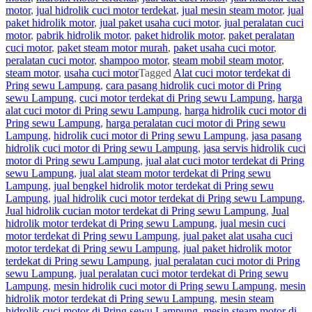
motor
,
jual hidrolik cuci motor terdekat
,
jual mesin steam motor
,
jual
paket hidrolik motor
,
jual paket usaha cuci motor
,
jual peralatan cuci
motor
,
pabrik hidrolik motor
,
paket hidrolik motor
,
paket peralatan
cuci motor
,
paket steam motor murah
,
paket usaha cuci motor
,
peralatan cuci motor
,
shampoo motor
,
steam mobil steam motor
,
steam motor
,
usaha cuci motor
Tagged
Alat cuci motor terdekat di
Pring sewu Lampung
,
cara pasang hidrolik cuci motor di Pring
sewu Lampung
,
cuci motor terdekat di Pring sewu Lampung
,
harga
alat cuci motor di Pring sewu Lampung
,
harga hidrolik cuci motor di
Pring sewu Lampung
,
harga peralatan cuci motor di Pring sewu
Lampung
,
hidrolik cuci motor di Pring sewu Lampung
,
jasa pasang
hidrolik cuci motor di Pring sewu Lampung
,
jasa servis hidrolik cuci
motor di Pring sewu Lampung
,
jual alat cuci motor terdekat di Pring
sewu Lampung
,
jual alat steam motor terdekat di Pring sewu
Lampung
,
jual bengkel hidrolik motor terdekat di Pring sewu
Lampung
,
jual hidrolik cuci motor terdekat di Pring sewu Lampung
,
Jual hidrolik cucian motor terdekat di Pring sewu Lampung
,
Jual
hidrolik motor terdekat di Pring sewu Lampung
,
jual mesin cuci
motor terdekat di Pring sewu Lampung
,
jual paket alat usaha cuci
motor terdekat di Pring sewu Lampung
,
jual paket hidrolik motor
terdekat di Pring sewu Lampung
,
jual peralatan cuci motor di Pring
sewu Lampung
,
jual peralatan cuci motor terdekat di Pring sewu
Lampung
,
mesin hidrolik cuci motor di Pring sewu Lampung
,
mesin
hidrolik motor terdekat di Pring sewu Lampung
,
mesin steam
hidrolik cuci motor di Pring sewu Lampung
,
mesin steam motor di