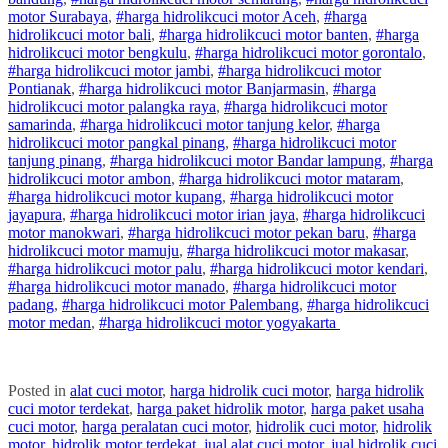
motor
Surabaya
,
#
harga hidrolik
cuci
motor
Aceh
,
#
harga
hidrolik
cuci
motor
bali
,
#
harga hidrolik
cuci
motor
banten
,
#
harga
hidrolik
cuci
motor
bengkulu
,
#
harga hidrolik
cuci
motor
gorontalo
,
#
harga hidrolik
cuci
motor
jambi
,
#
harga hidrolik
cuci
motor
Pontianak
,
#
harga hidrolik
cuci
motor
Banjarmasin
,
#
harga
hidrolik
cuci
motor
palangka raya
,
#
harga hidrolik
cuci
motor
samarinda
,
#
harga hidrolik
cuci
motor
tanjung kelor
,
#
harga
hidrolik
cuci
motor
pangkal pinang
,
#
harga hidrolik
cuci
motor
tanjung pinang
,
#
harga hidrolik
cuci
motor
Bandar lampung
,
#
harga
hidrolik
cuci
motor
ambon
,
#
harga hidrolik
cuci
motor
mataram
,
#
harga hidrolik
cuci
motor
kupang
,
#
harga hidrolik
cuci
motor
jayapura
,
#
harga hidrolik
cuci
motor
irian jaya
,
#
harga hidrolik
cuci
motor
manokwari
,
#
harga hidrolik
cuci
motor
pekan baru
,
#
harga
hidrolik
cuci
motor
mamuju
,
#
harga hidrolik
cuci
motor
makasar
,
#
harga hidrolik
cuci
motor
palu
,
#
harga hidrolik
cuci
motor
kendari
,
#
harga hidrolik
cuci
motor
manado
,
#
harga hidrolik
cuci
motor
padang
,
#
harga hidrolik
cuci
motor
Palembang
,
#
harga hidrolik
cuci
motor
medan
,
#
harga hidrolik
cuci
motor
yogyakarta
Posted in
alat cuci motor
,
harga hidrolik cuci motor
,
harga hidrolik
cuci motor terdekat
,
harga paket hidrolik motor
,
harga paket usaha
cuci motor
,
harga peralatan cuci motor
,
hidrolik cuci motor
,
hidrolik
motor
,
hidrolik motor terdekat
,
jual alat cuci motor
,
jual hidrolik cuci