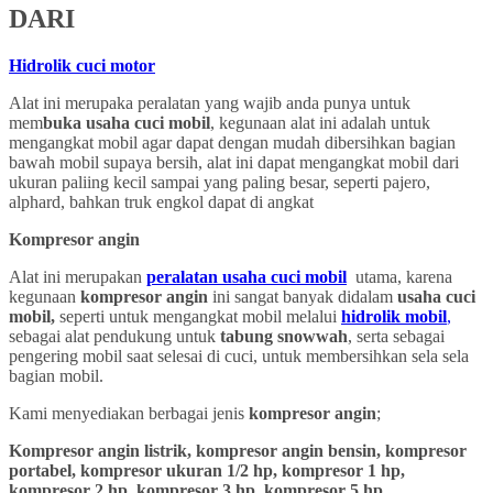
DARI
Hidrolik cuci motor
Alat ini merupaka peralatan yang wajib anda punya untuk
mem
buka usaha cuci mobil
, kegunaan alat ini adalah untuk
mengangkat mobil agar dapat dengan mudah dibersihkan bagian
bawah mobil supaya bersih, alat ini dapat mengangkat mobil dari
ukuran paliing kecil sampai yang paling besar, seperti pajero,
alphard, bahkan truk engkol dapat di angkat
Kompresor angin
Alat ini merupakan
peralatan usaha cuci mobil
utama, karena
kegunaan
kompresor angin
ini sangat banyak didalam
usaha cuci
mobil,
seperti untuk mengangkat mobil melalui
hidrolik mobil
,
sebagai alat pendukung untuk
tabung snowwah
, serta sebagai
pengering mobil saat selesai di cuci, untuk membersihkan sela sela
bagian mobil.
Kami menyediakan berbagai jenis
kompresor angin
;
Kompresor angin listrik, kompresor angin bensin, kompresor
portabel, kompresor ukuran 1/2 hp, kompresor 1 hp,
kompresor 2 hp, kompresor 3 hp, kompresor 5 hp,