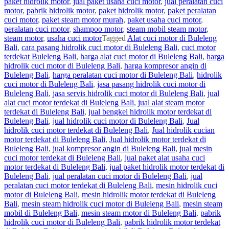
paket hidrolik motor
,
jual paket usaha cuci motor
,
jual peralatan cuci
motor
,
pabrik hidrolik motor
,
paket hidrolik motor
,
paket peralatan
cuci motor
,
paket steam motor murah
,
paket usaha cuci motor
,
peralatan cuci motor
,
shampoo motor
,
steam mobil steam motor
,
steam motor
,
usaha cuci motor
Tagged
Alat cuci motor di Buleleng
Bali
,
cara pasang hidrolik cuci motor di Buleleng Bali
,
cuci motor
terdekat Buleleng Bali
,
harga alat cuci motor di Buleleng Bali
,
harga
hidrolik cuci motor di Buleleng Bali
,
harga kompresor angin di
Buleleng Bali
,
harga peralatan cuci motor di Buleleng Bali
,
hidrolik
cuci motor di Buleleng Bali
,
jasa pasang hidrolik cuci motor di
Buleleng Bali
,
jasa servis hidrolik cuci motor di Buleleng Bali
,
jual
alat cuci motor terdekat di Buleleng Bali
,
jual alat steam motor
terdekat di Buleleng Bali
,
jual bengkel hidrolik motor terdekat di
Buleleng Bali
,
jual hidrolik cuci motor di Buleleng Bali
,
Jual
hidrolik cuci motor terdekat di Buleleng Bali
,
Jual hidrolik cucian
motor terdekat di Buleleng Bali
,
Jual hidrolik motor terdekat di
Buleleng Bali
,
jual kompresor angin di Buleleng Bali
,
jual mesin
cuci motor terdekat di Buleleng Bali
,
jual paket alat usaha cuci
motor terdekat di Buleleng Bali
,
jual paket hidrolik motor terdekat di
Buleleng Bali
,
jual peralatan cuci motor di Buleleng Bali
,
jual
peralatan cuci motor terdekat di Buleleng Bali
,
mesin hidrolik cuci
motor di Buleleng Bali
,
mesin hidrolik motor terdekat di Buleleng
Bali
,
mesin steam hidrolik cuci motor di Buleleng Bali
,
mesin steam
mobil di Buleleng Bali
,
mesin steam motor di Buleleng Bali
,
pabrik
hidrolik cuci motor di Buleleng Bali
,
pabrik hidrolik motor terdekat