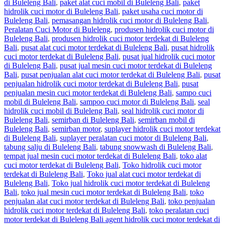
di Buleleng Bali
,
paket alat cuci mobil di Buleleng Bali
,
paket
hidrolik cuci motor di Buleleng Bali
,
paket usaha cuci motor di
Buleleng Bali
,
pemasangan hidrolik cuci motor di Buleleng Bali
,
Peralatan Cuci Motor di Buleleng
,
produsen hidrolik cuci motor di
Buleleng Bali
,
produsen hidrolik cuci motor terdekat di Buleleng
Bali
,
pusat alat cuci motor terdekat di Buleleng Bali
,
pusat hidrolik
cuci motor terdekat di Buleleng Bali
,
pusat jual hidrolik cuci motor
di Buleleng Bali
,
pusat jual mesin cuci motor terdekat di Buleleng
Bali
,
pusat penjualan alat cuci motor terdekat di Buleleng Bali
,
pusat
penjualan hidrolik cuci motor terdekat di Buleleng Bali
,
pusat
penjualan mesin cuci motor terdekat di Buleleng Bali
,
sampo cuci
mobil di Buleleng Bali
,
sampoo cuci motor di Buleleng Bali
,
seal
hidrolik cuci mobil di Buleleng Bali
,
seal hidrolik cuci motor di
Buleleng Bali
,
semirban di Buleleng Bali
,
semirban mobil di
Buleleng Bali
,
semirban motor
,
suplayer hidrolik cuci motor terdekat
di Buleleng Bali
,
suplayer peralatan cuci motor di Buleleng Bali
,
tabung salju di Buleleng Bali
,
tabung snowwash di Buleleng Bali
,
tempat jual mesin cuci motor terdekat di Buleleng Bali
,
toko alat
cuci motor terdekat di Buleleng Bali
,
Toko hidrolik cuci motor
terdekat di Buleleng Bali
,
Toko jual alat cuci motor terdekat di
Buleleng Bali
,
Toko jual hidrolik cuci motor terdekat di Buleleng
Bali
,
toko jual mesin cuci motor terdekat di Buleleng Bali
,
toko
penjualan alat cuci motor terdekat di Buleleng Bali
,
toko penjualan
hidrolik cuci motor terdekat di Buleleng Bali
,
toko peralatan cuci
motor terdekat di Buleleng Bali agent hidrolik cuci motor terdekat di