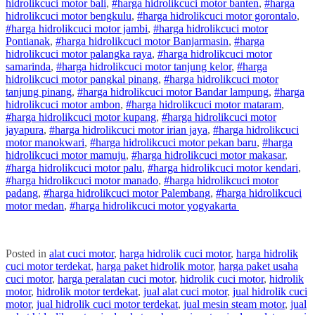
hidrolik
cuci
motor
bali
,
#
harga hidrolik
cuci
motor
banten
,
#
harga
hidrolik
cuci
motor
bengkulu
,
#
harga hidrolik
cuci
motor
gorontalo
,
#
harga hidrolik
cuci
motor
jambi
,
#
harga hidrolik
cuci
motor
Pontianak
,
#
harga hidrolik
cuci
motor
Banjarmasin
,
#
harga
hidrolik
cuci
motor
palangka raya
,
#
harga hidrolik
cuci
motor
samarinda
,
#
harga hidrolik
cuci
motor
tanjung kelor
,
#
harga
hidrolik
cuci
motor
pangkal pinang
,
#
harga hidrolik
cuci
motor
tanjung pinang
,
#
harga hidrolik
cuci
motor
Bandar lampung
,
#
harga
hidrolik
cuci
motor
ambon
,
#
harga hidrolik
cuci
motor
mataram
,
#
harga hidrolik
cuci
motor
kupang
,
#
harga hidrolik
cuci
motor
jayapura
,
#
harga hidrolik
cuci
motor
irian jaya
,
#
harga hidrolik
cuci
motor
manokwari
,
#
harga hidrolik
cuci
motor
pekan baru
,
#
harga
hidrolik
cuci
motor
mamuju
,
#
harga hidrolik
cuci
motor
makasar
,
#
harga hidrolik
cuci
motor
palu
,
#
harga hidrolik
cuci
motor
kendari
,
#
harga hidrolik
cuci
motor
manado
,
#
harga hidrolik
cuci
motor
padang
,
#
harga hidrolik
cuci
motor
Palembang
,
#
harga hidrolik
cuci
motor
medan
,
#
harga hidrolik
cuci
motor
yogyakarta
Posted in
alat cuci motor
,
harga hidrolik cuci motor
,
harga hidrolik
cuci motor terdekat
,
harga paket hidrolik motor
,
harga paket usaha
cuci motor
,
harga peralatan cuci motor
,
hidrolik cuci motor
,
hidrolik
motor
,
hidrolik motor terdekat
,
jual alat cuci motor
,
jual hidrolik cuci
motor
,
jual hidrolik cuci motor terdekat
,
jual mesin steam motor
,
jual