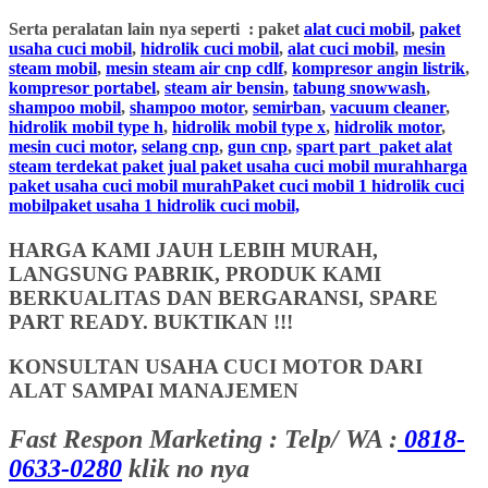
Serta peralatan lain nya seperti : paket
alat cuci mobil
,
paket
usaha cuci mobil
,
hidrolik cuci mobil
,
alat cuci mobil
,
mesin
steam mobil
,
mesin steam air cnp cdlf
,
kompresor angin listrik
,
kompresor portabel
,
steam air bensin
,
tabung snowwash
,
shampoo mobil
,
shampoo motor
,
semirban
,
vacuum cleaner
,
hidrolik mobil type h
,
hidrolik mobil type x
,
hidrolik motor
,
mesin cuci motor,
selang cnp
,
gun cnp
,
spart part
paket alat
steam terdekat paket jual paket usaha cuci mobil murahharga
paket usaha cuci mobil murahPaket cuci mobil 1 hidrolik cuci
mobilpaket usaha 1 hidrolik cuci mobil,
HARGA KAMI JAUH LEBIH MURAH,
LANGSUNG PABRIK, PRODUK KAMI
BERKUALITAS DAN BERGARANSI, SPARE
PART READY. BUKTIKAN !!!
KONSULTAN USAHA CUCI MOTOR DARI
ALAT SAMPAI MANAJEMEN
Fast Respon Marketing : Telp/ WA :
0818-
0633-0280
klik no nya