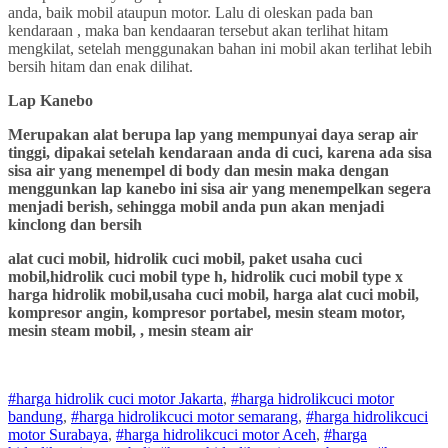
anda, baik mobil ataupun motor. Lalu di oleskan pada ban
kendaraan , maka ban kendaaran tersebut akan terlihat hitam
mengkilat, setelah menggunakan bahan ini mobil akan terlihat lebih
bersih hitam dan enak dilihat.
Lap Kanebo
Merupakan alat berupa lap yang mempunyai daya serap air
tinggi, dipakai setelah kendaraan anda di cuci, karena ada sisa
sisa air yang menempel di body dan mesin maka dengan
menggunkan lap kanebo ini sisa air yang menempelkan segera
menjadi berish, sehingga mobil anda pun akan menjadi
kinclong dan bersih
alat cuci mobil, hidrolik cuci mobil, paket usaha cuci
mobil,hidrolik cuci mobil type h, hidrolik cuci mobil type x
harga hidrolik mobil,usaha cuci mobil, harga alat cuci mobil,
kompresor angin, kompresor portabel, mesin steam motor,
mesin steam mobil, , mesin steam air
#harga hidrolik cuci motor Jakarta
,
#
harga hidrolik
cuci
motor
bandung
,
#
harga hidrolik
cuci
motor
semarang
,
#
harga hidrolik
cuci
motor
Surabaya
,
#
harga hidrolik
cuci
motor
Aceh
,
#
harga