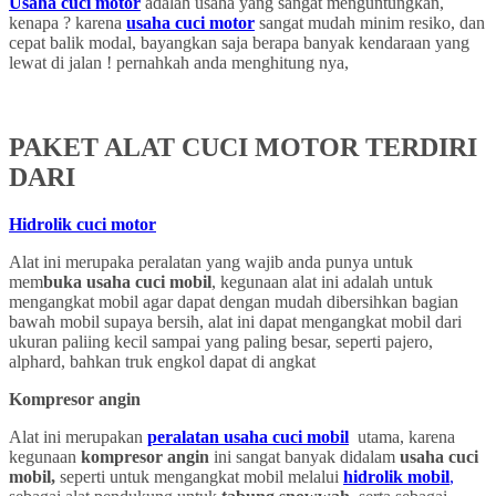
Usaha cuci motor
adalah usaha yang sangat menguntungkan,
kenapa ? karena
usaha cuci motor
sangat mudah minim resiko, dan
cepat balik modal, bayangkan saja berapa banyak kendaraan yang
lewat di jalan ! pernahkah anda menghitung nya,
PAKET ALAT CUCI MOTOR TERDIRI
DARI
Hidrolik cuci motor
Alat ini merupaka peralatan yang wajib anda punya untuk
mem
buka usaha cuci mobil
, kegunaan alat ini adalah untuk
mengangkat mobil agar dapat dengan mudah dibersihkan bagian
bawah mobil supaya bersih, alat ini dapat mengangkat mobil dari
ukuran paliing kecil sampai yang paling besar, seperti pajero,
alphard, bahkan truk engkol dapat di angkat
Kompresor angin
Alat ini merupakan
peralatan usaha cuci mobil
utama, karena
kegunaan
kompresor angin
ini sangat banyak didalam
usaha cuci
mobil,
seperti untuk mengangkat mobil melalui
hidrolik mobil
,