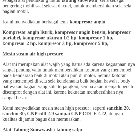
sebagai alat pendukung untuk
tabung snowwah
, serta sebagai
pengering mobil saat selesai di cuci, untuk membersihkan sela sela
bagian mobil.
Kami menyediakan berbagai jenis
kompresor angin
;
Kompresor angin listrik, kompresor angin bensin, kompresor
portabel, kompresor ukuran 1/2 hp, kompresor 1 hp,
kompresor 2 hp, kompresor 3 hp, kompresor 5 hp,
Mesin steam air high presure
Alat ini merupakan alat wajib yang harus ada karena keguanaan nya
sangat penting yaitu untuk membersihkan kotoran yang menempel
pada kendaraan baik di mobil atau pun di motor. Semua kotoran
yang menempel di sela sela kendaraana baik bagian bawah , body
bahwakan bagian yang sulit terjangkau, semua akan menjadi bersih
disemprot dengan alat ini, karena kekuatan membersihkan nya
sangat besar.
Kami menyediakan mesin stean high pressur : seperti
sanchin 20,
sanchin 30, CNP cdlf 2-9 sampai CNP CDLF 2-22
, dengan
kualitas di jamin bagus dan memuaskan.
Alat Tabung Snowwash / tabung salju