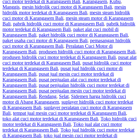
cuci motor terdekat di Karangasem Bali
,
Karangasem
,
Kubu
,
Manggis
,
mesin hidrolik cuci motor di Karangasem Bali
,
mesin
hidrolik motor terdekat di Karangasem Bali
,
mesin steam hidrolik
cuci motor di Karangasem Bali
,
mesin steam motor di Karangasem
Bali
,
pabrik hidrolik cuci motor di Karangasem Bali
,
pabrik hidrolik
motor terdekat di Karangasem Bali
,
paket alat cuci mobil di
Karangasem Bali
,
paket hidrolik cuci motor di Karangasem Bali
,
paket usaha cuci motor di Karangasem Bali
,
pemasangan hidrolik
cuci motor di Karangasem Bali
,
Peralatan Cuci Motor di
Karangasem Bali
,
produsen hidrolik cuci motor di Karangasem Bali
,
produsen hidrolik cuci motor terdekat di Karangasem Bali
,
pusat alat
cuci motor terdekat di Karangasem Bali
,
pusat hidrolik cuci motor
terdekat di Karangasem Bali
,
pusat jual hidrolik cuci motor di
Karangasem Bali
,
pusat jual mesin cuci motor terdekat di
Karangasem Bali
,
pusat penjualan alat cuci motor terdekat di
Karangasem Bali
,
pusat penjualan hidrolik cuci motor terdekat di
Karangasem Bali
,
pusat penjualan mesin cuci motor terdekat di
Karangasem Bali
,
Rendang
,
Selat
,
Sidemen harga hidrolik cuci
motor di Abang Karangasem
,
suplayer hidrolik cuci motor terdekat
di Karangasem Bali
,
suplayer peralatan cuci motor di Karangasem
Bali
,
tempat jual mesin cuci motor terdekat di Karangasem Bali
,
toko alat cuci motor terdekat di Karangasem Bali
,
Toko hidrolik cuci
motor terdekat di Karangasem Bali
,
Toko jual alat cuci motor
terdekat di Karangasem Bali
,
Toko jual hidrolik cuci motor terdekat
di Karangasem Bali
,
toko jual mesin cuci motor terdekat di