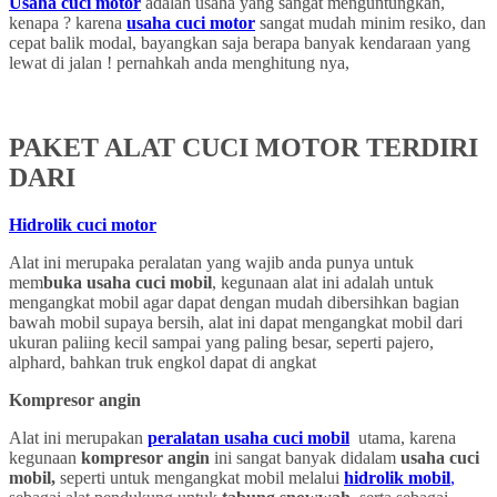
Usaha cuci motor
adalah usaha yang sangat menguntungkan,
kenapa ? karena
usaha cuci motor
sangat mudah minim resiko, dan
cepat balik modal, bayangkan saja berapa banyak kendaraan yang
lewat di jalan ! pernahkah anda menghitung nya,
PAKET ALAT CUCI MOTOR TERDIRI
DARI
Hidrolik cuci motor
Alat ini merupaka peralatan yang wajib anda punya untuk
mem
buka usaha cuci mobil
, kegunaan alat ini adalah untuk
mengangkat mobil agar dapat dengan mudah dibersihkan bagian
bawah mobil supaya bersih, alat ini dapat mengangkat mobil dari
ukuran paliing kecil sampai yang paling besar, seperti pajero,
alphard, bahkan truk engkol dapat di angkat
Kompresor angin
Alat ini merupakan
peralatan usaha cuci mobil
utama, karena
kegunaan
kompresor angin
ini sangat banyak didalam
usaha cuci
mobil,
seperti untuk mengangkat mobil melalui
hidrolik mobil
,