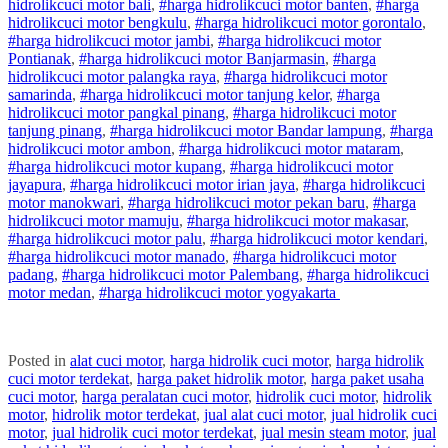
hidrolik
cuci
motor
bali
,
#
harga hidrolik
cuci
motor
banten
,
#
harga
hidrolik
cuci
motor
bengkulu
,
#
harga hidrolik
cuci
motor
gorontalo
,
#
harga hidrolik
cuci
motor
jambi
,
#
harga hidrolik
cuci
motor
Pontianak
,
#
harga hidrolik
cuci
motor
Banjarmasin
,
#
harga
hidrolik
cuci
motor
palangka raya
,
#
harga hidrolik
cuci
motor
samarinda
,
#
harga hidrolik
cuci
motor
tanjung kelor
,
#
harga
hidrolik
cuci
motor
pangkal pinang
,
#
harga hidrolik
cuci
motor
tanjung pinang
,
#
harga hidrolik
cuci
motor
Bandar lampung
,
#
harga
hidrolik
cuci
motor
ambon
,
#
harga hidrolik
cuci
motor
mataram
,
#
harga hidrolik
cuci
motor
kupang
,
#
harga hidrolik
cuci
motor
jayapura
,
#
harga hidrolik
cuci
motor
irian jaya
,
#
harga hidrolik
cuci
motor
manokwari
,
#
harga hidrolik
cuci
motor
pekan baru
,
#
harga
hidrolik
cuci
motor
mamuju
,
#
harga hidrolik
cuci
motor
makasar
,
#
harga hidrolik
cuci
motor
palu
,
#
harga hidrolik
cuci
motor
kendari
,
#
harga hidrolik
cuci
motor
manado
,
#
harga hidrolik
cuci
motor
padang
,
#
harga hidrolik
cuci
motor
Palembang
,
#
harga hidrolik
cuci
motor
medan
,
#
harga hidrolik
cuci
motor
yogyakarta
Posted in
alat cuci motor
,
harga hidrolik cuci motor
,
harga hidrolik
cuci motor terdekat
,
harga paket hidrolik motor
,
harga paket usaha
cuci motor
,
harga peralatan cuci motor
,
hidrolik cuci motor
,
hidrolik
motor
,
hidrolik motor terdekat
,
jual alat cuci motor
,
jual hidrolik cuci
motor
,
jual hidrolik cuci motor terdekat
,
jual mesin steam motor
,
jual