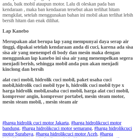
anda, baik mobil ataupun motor. Lalu di oleskan pada ban
kendaraan , maka ban kendaaran tersebut akan terlihat hitam
mengkilat, setelah menggunakan bahan ini mobil akan terlihat lebih
bersih hitam dan enak dilihat.
Lap Kanebo
Merupakan alat berupa lap yang mempunyai daya serap air
tinggi, dipakai setelah kendaraan anda di cuci, karena ada sisa
sisa air yang menempel di body dan mesin maka dengan
menggunkan lap kanebo ini sisa air yang menempelkan segera
menjadi berish, sehingga mobil anda pun akan menjadi
kinclong dan bersih
alat cuci mobil, hidrolik cuci mobil, paket usaha cuci
mobil,hidrolik cuci mobil type h, hidrolik cuci mobil type x
harga hidrolik mobil,usaha cuci mobil, harga alat cuci mobil,
kompresor angin, kompresor portabel, mesin steam motor,
mesin steam mobil, , mesin steam air
#harga hidrolik cuci motor Jakarta
,
#
harga hidrolik
cuci
motor
bandung
,
#
harga hidrolik
cuci
motor
semarang
,
#
harga hidrolik
cuci
motor
Surabaya
,
#
harga hidrolik
cuci
motor
Aceh
,
#
harga