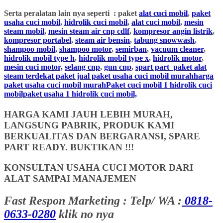
Serta peralatan lain nya seperti : paket
alat cuci mobil
,
paket
usaha cuci mobil
,
hidrolik cuci mobil
,
alat cuci mobil
,
mesin
steam mobil
,
mesin steam air cnp cdlf
,
kompresor angin listrik
,
kompresor portabel
,
steam air bensin
,
tabung snowwash
,
shampoo mobil
,
shampoo motor
,
semirban
,
vacuum cleaner
,
hidrolik mobil type h
,
hidrolik mobil type x
,
hidrolik motor
,
mesin cuci motor,
selang cnp
,
gun cnp
,
spart part
paket alat
steam terdekat paket jual paket usaha cuci mobil murahharga
paket usaha cuci mobil murahPaket cuci mobil 1 hidrolik cuci
mobilpaket usaha 1 hidrolik cuci mobil,
HARGA KAMI JAUH LEBIH MURAH,
LANGSUNG PABRIK, PRODUK KAMI
BERKUALITAS DAN BERGARANSI, SPARE
PART READY. BUKTIKAN !!!
KONSULTAN USAHA CUCI MOTOR DARI
ALAT SAMPAI MANAJEMEN
Fast Respon Marketing : Telp/ WA :
0818-
0633-0280
klik no nya