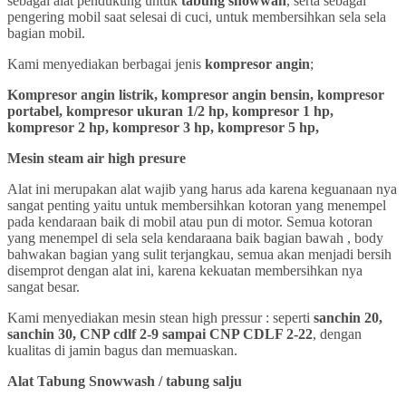
sebagai alat pendukung untuk
tabung snowwah
, serta sebagai
pengering mobil saat selesai di cuci, untuk membersihkan sela sela
bagian mobil.
Kami menyediakan berbagai jenis
kompresor angin
;
Kompresor angin listrik, kompresor angin bensin, kompresor
portabel, kompresor ukuran 1/2 hp, kompresor 1 hp,
kompresor 2 hp, kompresor 3 hp, kompresor 5 hp,
Mesin steam air high presure
Alat ini merupakan alat wajib yang harus ada karena keguanaan nya
sangat penting yaitu untuk membersihkan kotoran yang menempel
pada kendaraan baik di mobil atau pun di motor. Semua kotoran
yang menempel di sela sela kendaraana baik bagian bawah , body
bahwakan bagian yang sulit terjangkau, semua akan menjadi bersih
disemprot dengan alat ini, karena kekuatan membersihkan nya
sangat besar.
Kami menyediakan mesin stean high pressur : seperti
sanchin 20,
sanchin 30, CNP cdlf 2-9 sampai CNP CDLF 2-22
, dengan
kualitas di jamin bagus dan memuaskan.
Alat Tabung Snowwash / tabung salju