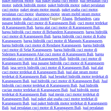
paket hidrolik motor
,
jual paket usaha cuci motor
,
jual peralatan cuci
motor
,
pabrik hidrolik motor
,
paket hidrolik motor
,
paket peralatan
cuci motor
,
paket steam motor murah
,
paket usaha cuci motor
,
peralatan cuci motor
,
shampoo motor
,
steam mobil steam motor
,
steam motor
,
usaha cuci motor
Tagged
Abang
,
Bebandem
,
cara
pasang hidrolik cuci motor di Karangasem Bali
,
cuci motor terdekat
di Karangasem Bali
,
harga alat cuci motor di Karangasem Bali
,
harga hidrolik cuci motor di Bebandem Karangasem
,
harga hidrolik
cuci motor di Karangasem Bali
,
harga hidrolik cuci motor di Kubu
Karangasem
,
harga hidrolik cuci motor di Manggis Karangasem
,
harga hidrolik cuci motor di Rendang Karangasem
,
harga hidrolik
cuci motor di Selat Karangasem
,
harga hidrolik cuci motor di
Sidemen Karangasem Alat cuci motor di Karangasem Bali
,
harga
peralatan cuci motor di Karangasem Bali
,
hidrolik cuci motor di
Karangasem Bali
,
jasa pasang hidrolik cuci motor di Karangasem
Bali
,
jasa servis hidrolik cuci motor di Karangasem Bali
,
jual alat
cuci motor terdekat di Karangasem Bali
,
jual alat steam motor
terdekat di Karangasem Bali
,
jual bengkel hidrolik motor terdekat di
Karangasem Bali
,
jual hidrolik cuci motor di Karangasem Bali
,
Jual
hidrolik cuci motor terdekat di Karangasem Bali
,
Jual hidrolik
cucian motor terdekat di Karangasem Bali
,
Jual hidrolik motor
terdekat di Karangasem Bali
,
jual mesin cuci motor terdekat di
Karangasem Bali
,
jual paket alat usaha cuci motor terdekat di
Karangasem Bali
,
jual paket hidrolik motor terdekat di Karangasem
Bali
,
jual peralatan cuci motor di Karangasem Bali
,
jual peralatan