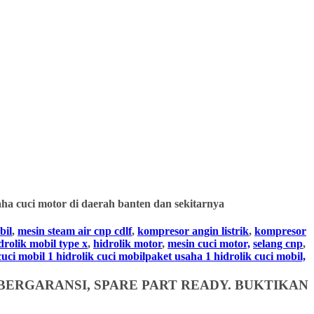
ha cuci motor di daerah banten dan sekitarnya
bil
,
mesin steam air cnp cdlf
,
kompresor angin listrik
,
kompresor
drolik mobil type x
,
hidrolik motor
,
mesin cuci motor,
selang cnp
,
i mobil 1 hidrolik cuci mobilpaket usaha 1 hidrolik cuci mobil,
BERGARANSI, SPARE PART READY. BUKTIKAN