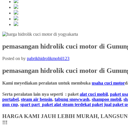
pemasangan hidrolik cuci motor di Gunun
Posted on
by
pabrikhidrolikmobil123
pemasangan hidrolik cuci motor
di Gunung
Kami meyediakan peralatan untuk membuka
usaha cuci motor
d
Serta peralatan lain nya seperti : paket
alat cuci mobil
,
paket us
portabel
,
steam air bensin
,
tabung snowwash
,
shampoo mobil
,
s
gun cnp
,
spart part
paket alat steam terdekat paket jual paket 
HARGA KAMI JAUH LEBIH MURAH, LANGSUNG
!!!