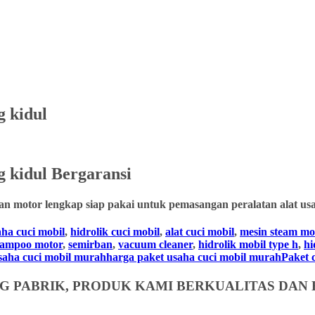
g kidul
 kidul
Bergaransi
an motor lengkap siap pakai untuk pemasangan peralatan alat usa
aha cuci mobil
,
hidrolik cuci mobil
,
alat cuci mobil
,
mesin steam mo
hampoo motor
,
semirban
,
vacuum cleaner
,
hidrolik mobil type h
,
hi
usaha cuci mobil murahharga paket usaha cuci mobil murahPaket cuc
 PABRIK, PRODUK KAMI BERKUALITAS DAN 