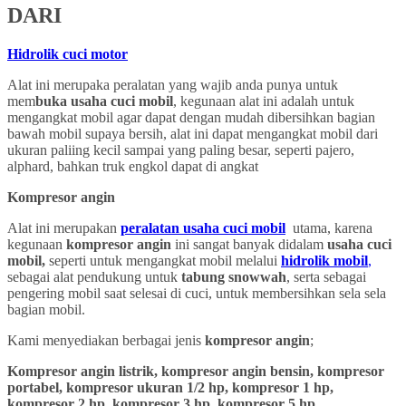
DARI
Hidrolik cuci motor
Alat ini merupaka peralatan yang wajib anda punya untuk
mem
buka usaha cuci mobil
, kegunaan alat ini adalah untuk
mengangkat mobil agar dapat dengan mudah dibersihkan bagian
bawah mobil supaya bersih, alat ini dapat mengangkat mobil dari
ukuran paliing kecil sampai yang paling besar, seperti pajero,
alphard, bahkan truk engkol dapat di angkat
Kompresor angin
Alat ini merupakan
peralatan usaha cuci mobil
utama, karena
kegunaan
kompresor angin
ini sangat banyak didalam
usaha cuci
mobil,
seperti untuk mengangkat mobil melalui
hidrolik mobil
,
sebagai alat pendukung untuk
tabung snowwah
, serta sebagai
pengering mobil saat selesai di cuci, untuk membersihkan sela sela
bagian mobil.
Kami menyediakan berbagai jenis
kompresor angin
;
Kompresor angin listrik, kompresor angin bensin, kompresor
portabel, kompresor ukuran 1/2 hp, kompresor 1 hp,
kompresor 2 hp, kompresor 3 hp, kompresor 5 hp,