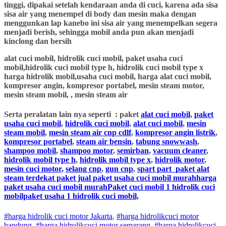
tinggi, dipakai setelah kendaraan anda di cuci, karena ada sisa
sisa air yang menempel di body dan mesin maka dengan
menggunkan lap kanebo ini sisa air yang menempelkan segera
menjadi berish, sehingga mobil anda pun akan menjadi
kinclong dan bersih
alat cuci mobil, hidrolik cuci mobil, paket usaha cuci
mobil,hidrolik cuci mobil type h, hidrolik cuci mobil type x
harga hidrolik mobil,usaha cuci mobil, harga alat cuci mobil,
kompresor angin, kompresor portabel, mesin steam motor,
mesin steam mobil, , mesin steam air
Serta peralatan lain nya seperti : paket
alat cuci mobil
,
paket
usaha cuci mobil
,
hidrolik cuci mobil
,
alat cuci mobil
,
mesin
steam mobil
,
mesin steam air cnp cdlf
,
kompresor angin listrik
,
kompresor portabel
,
steam air bensin
,
tabung snowwash
,
shampoo mobil
,
shampoo motor
,
semirban
,
vacuum cleaner
,
hidrolik mobil type h
,
hidrolik mobil type x
,
hidrolik motor
,
mesin cuci motor,
selang cnp
,
gun cnp
,
spart part
paket alat
steam terdekat paket jual paket usaha cuci mobil murahharga
paket usaha cuci mobil murahPaket cuci mobil 1 hidrolik cuci
mobilpaket usaha 1 hidrolik cuci mobil,
#harga hidrolik cuci motor Jakarta
,
#
harga hidrolik
cuci
motor
bandung
,
#
harga hidrolik
cuci
motor
semarang
,
#
harga hidrolik
cuci