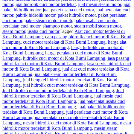
motor
,
jual hidrolik cuci motor terdekat
,
jual mesin steam motor
,
jual
paket hidrolik motor
,
jual paket usaha cuci motor
,
jual peralatan cuci
motor
,
pabrik hidrolik motor
,
paket hidrolik motor
,
paket peralatan
cuci motor
,
paket steam motor murah
,
paket usaha cuci motor
,
peralatan cuci motor
,
shampoo motor
,
steam mobil steam motor
,
steam motor
,
usaha cuci motor
Tagged
Alat cuci motor terdekat di
Kota Bumi Lampung
,
cara pasang hidrolik cuci motor di Kota Bumi
Lampung
,
cuci motor terdekat di Kota Bumi Lampung
,
harga alat
cuci motor di Kota Bumi Lampung
,
harga hidrolik cuci motor di
Kota Bumi Lampung
,
harga peralatan cuci motor di Kota Bumi
Lampung
,
hidrolik cuci motor di Kota Bumi Lampung
,
jasa pasang
hidrolik cuci motor di Kota Bumi Lampung
,
jasa servis hidrolik cuci
motor di Kota Bumi Lampung
,
jual alat cuci motor terdekat di Kota
Bumi Lampung
,
jual alat steam motor terdekat di Kota Bumi
Lampung
,
jual bengkel hidrolik motor terdekat di Kota Bumi
Lampung
,
jual hidrolik cuci motor terdekat di Kota Bumi Lampung
,
Jual hidrolik cucian motor terdekat di Kota Bumi Lampung
,
Jual
hidrolik motor terdekat di Kota Bumi Lampung
,
jual mesin cuci
motor terdekat di Kota Bumi Lampung
,
jual paket alat usaha cuci
motor terdekat di Kota Bumi Lampung
,
jual paket hidrolik motor
terdekat di Kota Bumi Lampung
,
jual peralatan cuci motor di Kota
Bumi Lampung
,
jual peralatan cuci motor terdekat di Kota Bumi
Lampung
,
mesin hidrolik cuci motor di Kota Bumi Lampung
,
mesin
hidrolik motor terdekat di Kota Bumi Lampung
,
mesin steam
hidrolik cuci motor di Kota Bumi Lampung
,
mesin steam motor di