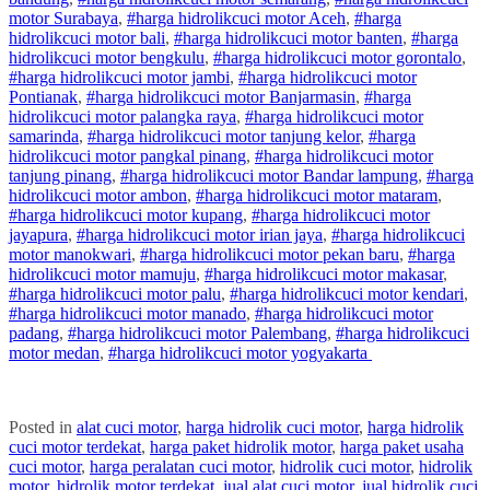
motor
Surabaya
,
#
harga hidrolik
cuci
motor
Aceh
,
#
harga
hidrolik
cuci
motor
bali
,
#
harga hidrolik
cuci
motor
banten
,
#
harga
hidrolik
cuci
motor
bengkulu
,
#
harga hidrolik
cuci
motor
gorontalo
,
#
harga hidrolik
cuci
motor
jambi
,
#
harga hidrolik
cuci
motor
Pontianak
,
#
harga hidrolik
cuci
motor
Banjarmasin
,
#
harga
hidrolik
cuci
motor
palangka raya
,
#
harga hidrolik
cuci
motor
samarinda
,
#
harga hidrolik
cuci
motor
tanjung kelor
,
#
harga
hidrolik
cuci
motor
pangkal pinang
,
#
harga hidrolik
cuci
motor
tanjung pinang
,
#
harga hidrolik
cuci
motor
Bandar lampung
,
#
harga
hidrolik
cuci
motor
ambon
,
#
harga hidrolik
cuci
motor
mataram
,
#
harga hidrolik
cuci
motor
kupang
,
#
harga hidrolik
cuci
motor
jayapura
,
#
harga hidrolik
cuci
motor
irian jaya
,
#
harga hidrolik
cuci
motor
manokwari
,
#
harga hidrolik
cuci
motor
pekan baru
,
#
harga
hidrolik
cuci
motor
mamuju
,
#
harga hidrolik
cuci
motor
makasar
,
#
harga hidrolik
cuci
motor
palu
,
#
harga hidrolik
cuci
motor
kendari
,
#
harga hidrolik
cuci
motor
manado
,
#
harga hidrolik
cuci
motor
padang
,
#
harga hidrolik
cuci
motor
Palembang
,
#
harga hidrolik
cuci
motor
medan
,
#
harga hidrolik
cuci
motor
yogyakarta
Posted in
alat cuci motor
,
harga hidrolik cuci motor
,
harga hidrolik
cuci motor terdekat
,
harga paket hidrolik motor
,
harga paket usaha
cuci motor
,
harga peralatan cuci motor
,
hidrolik cuci motor
,
hidrolik
motor
,
hidrolik motor terdekat
,
jual alat cuci motor
,
jual hidrolik cuci