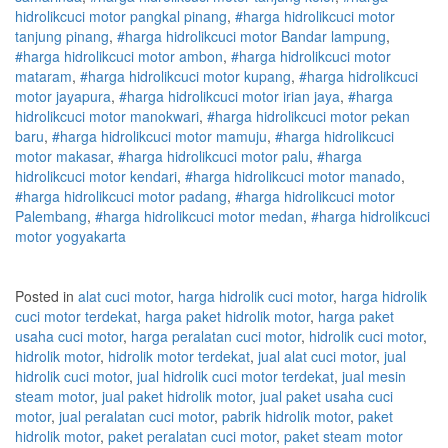
hidrolik
cuci
motor
pangkal pinang
,
#
harga hidrolik
cuci
motor
tanjung pinang
,
#
harga hidrolik
cuci
motor
Bandar lampung
,
#
harga hidrolik
cuci
motor
ambon
,
#
harga hidrolik
cuci
motor
mataram
,
#
harga hidrolik
cuci
motor
kupang
,
#
harga hidrolik
cuci
motor
jayapura
,
#
harga hidrolik
cuci
motor
irian jaya
,
#
harga
hidrolik
cuci
motor
manokwari
,
#
harga hidrolik
cuci
motor
pekan
baru
,
#
harga hidrolik
cuci
motor
mamuju
,
#
harga hidrolik
cuci
motor
makasar
,
#
harga hidrolik
cuci
motor
palu
,
#
harga
hidrolik
cuci
motor
kendari
,
#
harga hidrolik
cuci
motor
manado
,
#
harga hidrolik
cuci
motor
padang
,
#
harga hidrolik
cuci
motor
Palembang
,
#
harga hidrolik
cuci
motor
medan
,
#
harga hidrolik
cuci
motor
yogyakarta
Posted in
alat cuci motor
,
harga hidrolik cuci motor
,
harga hidrolik
cuci motor terdekat
,
harga paket hidrolik motor
,
harga paket
usaha cuci motor
,
harga peralatan cuci motor
,
hidrolik cuci motor
,
hidrolik motor
,
hidrolik motor terdekat
,
jual alat cuci motor
,
jual
hidrolik cuci motor
,
jual hidrolik cuci motor terdekat
,
jual mesin
steam motor
,
jual paket hidrolik motor
,
jual paket usaha cuci
motor
,
jual peralatan cuci motor
,
pabrik hidrolik motor
,
paket
hidrolik motor
,
paket peralatan cuci motor
,
paket steam motor