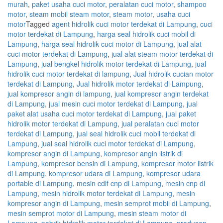
murah
,
paket usaha cuci motor
,
peralatan cuci motor
,
shampoo
motor
,
steam mobil steam motor
,
steam motor
,
usaha cuci
motor
Tagged
agent hidrolik cuci motor terdekat di Lampung
,
cuci
motor terdekat di Lampung
,
harga seal hidrolik cuci mobil di
Lampung
,
harga seal hidrolik cuci motor di Lampung
,
jual alat
cuci motor terdekat di Lampung
,
jual alat steam motor terdekat di
Lampung
,
jual bengkel hidrolik motor terdekat di Lampung
,
jual
hidrolik cuci motor terdekat di lampung
,
Jual hidrolik cucian motor
terdekat di Lampung
,
Jual hidrolik motor terdekat di Lampung
,
jual kompresor angin di lampung
,
jual kompresor angin terdekat
di Lampung
,
jual mesin cuci motor terdekat di Lampung
,
jual
paket alat usaha cuci motor terdekat di Lampung
,
jual paket
hidrolik motor terdekat di Lampung
,
jual peralatan cuci motor
terdekat di Lampung
,
jual seal hidrolik cuci mobil terdekat di
Lampung
,
jual seal hidrolik cuci motor terdekat di Lampung
,
kompresor angin di Lampung
,
kompresor angin listrik di
Lampung
,
kompresor bensin di Lampung
,
kompresor motor listrik
di Lampung
,
kompresor udara di Lampung
,
kompresor udara
portable di Lampung
,
mesin cdlf cnp di Lampung
,
mesin cnp di
Lampung
,
mesin hidrolik motor terdekat di Lampung
,
mesin
kompresor angin di Lampung
,
mesin semprot mobil di Lampung
,
mesin semprot motor di Lampung
,
mesin steam motor di