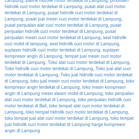
Lampung
,
pabrik hidrolik motor terdekat di Lampung
,
produsen
hidrolik cuci motor terdekat di Lampung
,
pusat alat cuci motor
terdekat di Lampung
,
pusat hidrolik cuci motor terdekat di
Lampung
,
pusat jual mesin cuci motor terdekat di Lampung
,
pusat penjualan alat cuci motor terdekat di Lampung
,
pusat
penjualan hidrolik cuci motor terdekat di Lampung
,
pusat
penjualan mesin cuci motor terdekat di Lampung
,
seal hidrolik
cuci mobil di lampung
,
seal hidrolik cuci motor di Lampung
,
suplayer hidrolik cuci motor terdekat di Lampung
,
suplayer
kompresor angin di Lampung
,
tempat jual mesin cuci motor
terdekat di Lampung
,
Toko alat cuci motor terdekat di Lampung
,
Toko hidrolik cuci motor terdekat di Lampung
,
Toko jual alat cuci
motor terdekat di Lampung
,
Toko jual hidrolik cuci motor terdekat
di Lampung
,
toko jual mesin cuci motor terdekat di Lampung
,
toko
kompresor angin terdekat di Lampung
,
toko mesin kompresor
angin di Lampung mesin steam mobil di Lampung
,
toko penjualan
alat cuci motor terdekat di Lampung
,
toko penjualan hidrolik cuci
motor terdekat di Bali
,
toko tempat alat cuci motor terdekat di
Lampung
,
toko tempat hidrolik cuci motor terdekat di Lampung
,
toko tempat jual alat cuci motor terdekat di Lampung
,
toko tempat
jual hidrolik cuci motor terdekat di Lampung harga kompresor
angin di Lampung