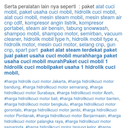
Serta peralatan lain nya seperti : paket
alat cuci
mobil
,
paket usaha cuci mobil
,
hidrolik cuci mobil
,
alat cuci mobil
,
mesin steam mobil
,
mesin steam air
cnp cdlf
,
kompresor angin listrik
,
kompresor
portabel
,
steam air bensin
,
tabung snowwash
,
shampoo mobil
,
shampoo motor
,
semirban
,
vacuum
cleaner
,
hidrolik mobil type h
,
hidrolik mobil type x
,
hidrolik motor
,
mesin cuci motor,
selang cnp
,
gun
cnp
,
spart part
paket alat steam terdekat paket
jual paket usaha cuci mobil murahharga paket
usaha cuci mobil murahPaket cuci mobil 1
hidrolik cuci mobilpaket usaha 1 hidrolik cuci
mobil,
#harga hidrolik cuci motor Jakarta
,
#
harga hidrolik
cuci
motor
bandung
,
#
harga hidrolik
cuci
motor
semarang
,
#
harga
hidrolik
cuci
motor
Surabaya
,
#
harga hidrolik
cuci
motor
Aceh
,
#
harga hidrolik
cuci
motor
bali
,
#
harga hidrolik
cuci
motor
banten
,
#
harga hidrolik
cuci
motor
bengkulu
,
#
harga hidrolik
cuci
motor
gorontalo
,
#
harga hidrolik
cuci
motor
jambi
,
#
harga hidrolik
cuci
motor
Pontianak
,
#
harga hidrolik
cuci
motor
Banjarmasin
,
#
harga
hidrolik
cuci
motor
palangka raya
,
#
harga hidrolik
cuci
motor
samarinda
,
#
harga hidrolik
cuci
motor
tanjung kelor
,
#
harga