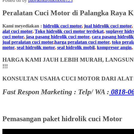
Posted on
by
pabrikhidrolikmobil123
Peralatan Cuci Motor
di Palangka Raya
K
Kami meyediakan :
hidrolik cuci motor
,
jual hidrolik cuci motor
,
alat cuci motor
,
Toko hidrolik cuci motor terdekat
,
suplayer hidr
cuci motor
,
jasa pasang hidrolik cuci motor
,
cara pasang hidrolik
jual peralatan cuci motor
,
harga peralatan cuci motor
,
toko peral
motor
,
seal hidrolik motor
,
seal hidrolik mobil
,
kompresor angin
,
HARGA KAMI JAUH LEBIH MURAH, LANGSUNG
!!!
KONSULTAN USAHA CUCI MOTOR DARI ALA
Fast Respon Marketing : Telp/ WA :
0818-06
Pemasangan paket hidrolik cuci Motor