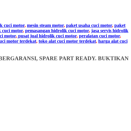
ik cuci motor
,
mesin steam motor
,
paket usaha cuci motor
,
paket
k cuci motor
,
pemasangan hidrolik cuci motor
,
jasa servis hidrolik
ci motor
,
pusat jual hidrolik cuci motor
,
peralatan cuci motor
,
cuci motor terdekat
,
toko alat cuci motor terdekat
,
harga alat cuci
BERGARANSI, SPARE PART READY. BUKTIKAN