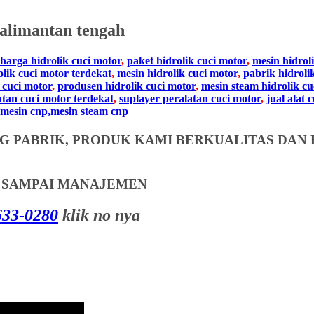
alimantan tengah
harga hidrolik cuci motor
,
paket hidrolik cuci motor
,
mesin hidrol
olik cuci motor terdekat
,
mesin hidrolik cuci motor
,
pabrik hidroli
 cuci motor
,
produsen hidrolik cuci motor
,
mesin steam hidrolik cu
atan cuci motor terdekat
,
suplayer peralatan cuci motor
,
jual alat 
mesin cnp,mesin steam cnp
 PABRIK, PRODUK KAMI BERKUALITAS DAN 
T SAMPAI MANAJEMEN
33-0280
klik no nya