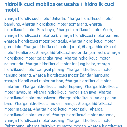
hidrolik cuci mobilpaket usaha 1 hidrolik cuci
mobil,
#harga hidrolik cuci motor Jakarta
,
#
harga hidrolik
cuci
motor
bandung
,
#
harga hidrolik
cuci
motor
semarang
,
#
harga
hidrolik
cuci
motor
Surabaya
,
#
harga hidrolik
cuci
motor
Aceh
,
#
harga hidrolik
cuci
motor
bali
,
#
harga hidrolik
cuci
motor
banten
,
#
harga hidrolik
cuci
motor
bengkulu
,
#
harga hidrolik
cuci
motor
gorontalo
,
#
harga hidrolik
cuci
motor
jambi
,
#
harga hidrolik
cuci
motor
Pontianak
,
#
harga hidrolik
cuci
motor
Banjarmasin
,
#
harga
hidrolik
cuci
motor
palangka raya
,
#
harga hidrolik
cuci
motor
samarinda
,
#
harga hidrolik
cuci
motor
tanjung kelor
,
#
harga
hidrolik
cuci
motor
pangkal pinang
,
#
harga hidrolik
cuci
motor
tanjung pinang
,
#
harga hidrolik
cuci
motor
Bandar lampung
,
#
harga hidrolik
cuci
motor
ambon
,
#
harga hidrolik
cuci
motor
mataram
,
#
harga hidrolik
cuci
motor
kupang
,
#
harga hidrolik
cuci
motor
jayapura
,
#
harga hidrolik
cuci
motor
irian jaya
,
#
harga
hidrolik
cuci
motor
manokwari
,
#
harga hidrolik
cuci
motor
pekan
baru
,
#
harga hidrolik
cuci
motor
mamuju
,
#
harga hidrolik
cuci
motor
makasar
,
#
harga hidrolik
cuci
motor
palu
,
#
harga
hidrolik
cuci
motor
kendari
,
#
harga hidrolik
cuci
motor
manado
,
#
harga hidrolik
cuci
motor
padang
,
#
harga hidrolik
cuci
motor
Palembang
,
#
harga hidrolik
cuci
motor
medan
,
#
harga hidrolik
cuci