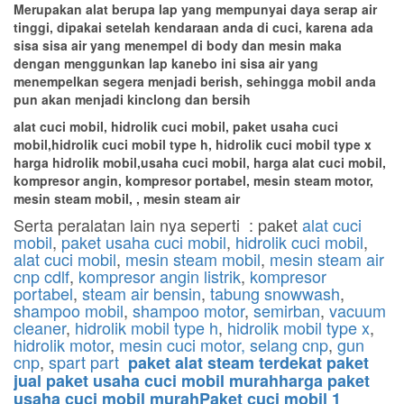
Merupakan alat berupa lap yang mempunyai daya serap air
tinggi, dipakai setelah kendaraan anda di cuci, karena ada
sisa sisa air yang menempel di body dan mesin maka
dengan menggunkan lap kanebo ini sisa air yang
menempelkan segera menjadi berish, sehingga mobil anda
pun akan menjadi kinclong dan bersih
alat cuci mobil, hidrolik cuci mobil, paket usaha cuci
mobil,hidrolik cuci mobil type h, hidrolik cuci mobil type x
harga hidrolik mobil,usaha cuci mobil, harga alat cuci mobil,
kompresor angin, kompresor portabel, mesin steam motor,
mesin steam mobil, , mesin steam air
Serta peralatan lain nya seperti : paket
alat cuci
mobil
,
paket usaha cuci mobil
,
hidrolik cuci mobil
,
alat cuci mobil
,
mesin steam mobil
,
mesin steam air
cnp cdlf
,
kompresor angin listrik
,
kompresor
portabel
,
steam air bensin
,
tabung snowwash
,
shampoo mobil
,
shampoo motor
,
semirban
,
vacuum
cleaner
,
hidrolik mobil type h
,
hidrolik mobil type x
,
hidrolik motor
,
mesin cuci motor,
selang cnp
,
gun
cnp
,
spart part
paket alat steam terdekat paket
jual paket usaha cuci mobil murahharga paket
usaha cuci mobil murahPaket cuci mobil 1