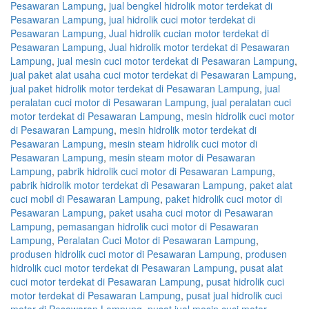
Pesawaran Lampung
,
jual bengkel hidrolik motor terdekat di
Pesawaran Lampung
,
jual hidrolik cuci motor terdekat di
Pesawaran Lampung
,
Jual hidrolik cucian motor terdekat di
Pesawaran Lampung
,
Jual hidrolik motor terdekat di Pesawaran
Lampung
,
jual mesin cuci motor terdekat di Pesawaran Lampung
,
jual paket alat usaha cuci motor terdekat di Pesawaran Lampung
,
jual paket hidrolik motor terdekat di Pesawaran Lampung
,
jual
peralatan cuci motor di Pesawaran Lampung
,
jual peralatan cuci
motor terdekat di Pesawaran Lampung
,
mesin hidrolik cuci motor
di Pesawaran Lampung
,
mesin hidrolik motor terdekat di
Pesawaran Lampung
,
mesin steam hidrolik cuci motor di
Pesawaran Lampung
,
mesin steam motor di Pesawaran
Lampung
,
pabrik hidrolik cuci motor di Pesawaran Lampung
,
pabrik hidrolik motor terdekat di Pesawaran Lampung
,
paket alat
cuci mobil di Pesawaran Lampung
,
paket hidrolik cuci motor di
Pesawaran Lampung
,
paket usaha cuci motor di Pesawaran
Lampung
,
pemasangan hidrolik cuci motor di Pesawaran
Lampung
,
Peralatan Cuci Motor di Pesawaran Lampung
,
produsen hidrolik cuci motor di Pesawaran Lampung
,
produsen
hidrolik cuci motor terdekat di Pesawaran Lampung
,
pusat alat
cuci motor terdekat di Pesawaran Lampung
,
pusat hidrolik cuci
motor terdekat di Pesawaran Lampung
,
pusat jual hidrolik cuci
motor di Pesawaran Lampung
,
pusat jual mesin cuci motor