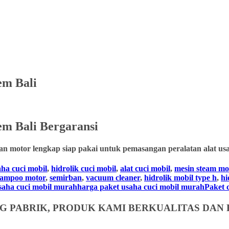
em Bali
em Bali
Bergaransi
an motor lengkap siap pakai untuk pemasangan peralatan alat usa
aha cuci mobil
,
hidrolik cuci mobil
,
alat cuci mobil
,
mesin steam mo
hampoo motor
,
semirban
,
vacuum cleaner
,
hidrolik mobil type h
,
hi
usaha cuci mobil murahharga paket usaha cuci mobil murahPaket cuc
 PABRIK, PRODUK KAMI BERKUALITAS DAN 