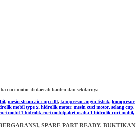
ha cuci motor di daerah banten dan sekitarnya
bil
,
mesin steam air cnp cdlf
,
kompresor angin listrik
,
kompresor
drolik mobil type x
,
hidrolik motor
,
mesin cuci motor,
selang cnp
,
i mobil 1 hidrolik cuci mobilpaket usaha 1 hidrolik cuci mobil,
BERGARANSI, SPARE PART READY. BUKTIKAN