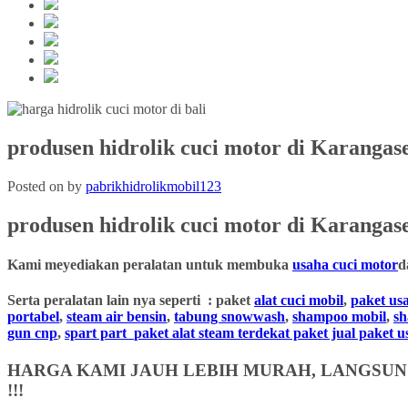
produsen hidrolik cuci motor di Karangas
Posted on
by
pabrikhidrolikmobil123
produsen hidrolik cuci motor
di Karangas
Kami meyediakan peralatan untuk membuka
usaha cuci motor
d
Serta peralatan lain nya seperti : paket
alat cuci mobil
,
paket us
portabel
,
steam air bensin
,
tabung snowwash
,
shampoo mobil
,
s
gun cnp
,
spart part
paket alat steam terdekat paket jual paket 
HARGA KAMI JAUH LEBIH MURAH, LANGSUNG
!!!