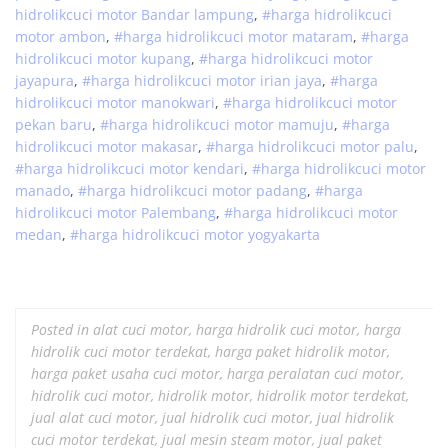
hidrolik
cuci
motor
Bandar lampung
,
#
harga hidrolik
cuci
motor
ambon
,
#
harga hidrolik
cuci
motor
mataram
,
#
harga
hidrolik
cuci
motor
kupang
,
#
harga hidrolik
cuci
motor
jayapura
,
#
harga hidrolik
cuci
motor
irian jaya
,
#
harga
hidrolik
cuci
motor
manokwari
,
#
harga hidrolik
cuci
motor
pekan baru
,
#
harga hidrolik
cuci
motor
mamuju
,
#
harga
hidrolik
cuci
motor
makasar
,
#
harga hidrolik
cuci
motor
palu
,
#
harga hidrolik
cuci
motor
kendari
,
#
harga hidrolik
cuci
motor
manado
,
#
harga hidrolik
cuci
motor
padang
,
#
harga
hidrolik
cuci
motor
Palembang
,
#
harga hidrolik
cuci
motor
medan
,
#
harga hidrolik
cuci
motor
yogyakarta
Posted in
alat cuci motor
,
harga hidrolik cuci motor
,
harga
hidrolik cuci motor terdekat
,
harga paket hidrolik motor
,
harga paket usaha cuci motor
,
harga peralatan cuci motor
,
hidrolik cuci motor
,
hidrolik motor
,
hidrolik motor terdekat
,
jual alat cuci motor
,
jual hidrolik cuci motor
,
jual hidrolik
cuci motor terdekat
,
jual mesin steam motor
,
jual paket