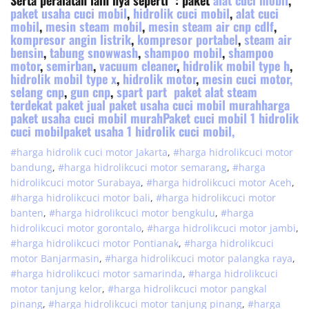
Serta peralatan lain nya seperti : paket
alat cuci mobil
,
paket usaha cuci mobil
,
hidrolik cuci mobil
,
alat cuci
mobil
,
mesin steam mobil
,
mesin steam air cnp cdlf
,
kompresor angin listrik
,
kompresor portabel
,
steam air
bensin
,
tabung snowwash
,
shampoo mobil
,
shampoo
motor
,
semirban
,
vacuum cleaner
,
hidrolik mobil type h
,
hidrolik mobil type x
,
hidrolik motor
,
mesin cuci motor,
selang cnp
,
gun cnp
,
spart part
paket alat steam
terdekat paket jual paket usaha cuci mobil murahharga
paket usaha cuci mobil murahPaket cuci mobil 1 hidrolik
cuci mobilpaket usaha 1 hidrolik cuci mobil,
#harga hidrolik cuci motor Jakarta
,
#
harga hidrolik
cuci
motor
bandung
,
#
harga hidrolik
cuci
motor
semarang
,
#
harga
hidrolik
cuci
motor
Surabaya
,
#
harga hidrolik
cuci
motor
Aceh
,
#
harga hidrolik
cuci
motor
bali
,
#
harga hidrolik
cuci
motor
banten
,
#
harga hidrolik
cuci
motor
bengkulu
,
#
harga
hidrolik
cuci
motor
gorontalo
,
#
harga hidrolik
cuci
motor
jambi
,
#
harga hidrolik
cuci
motor
Pontianak
,
#
harga hidrolik
cuci
motor
Banjarmasin
,
#
harga hidrolik
cuci
motor
palangka raya
,
#
harga hidrolik
cuci
motor
samarinda
,
#
harga hidrolik
cuci
motor
tanjung kelor
,
#
harga hidrolik
cuci
motor
pangkal
pinang
,
#
harga hidrolik
cuci
motor
tanjung pinang
,
#
harga