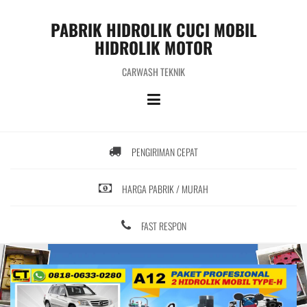
S
k
PABRIK HIDROLIK CUCI MOBIL
i
HIDROLIK MOTOR
p
t
CARWASH TEKNIK
o
c
o
n
t
PENGIRIMAN CEPAT
e
n
t
HARGA PABRIK / MURAH
FAST RESPON