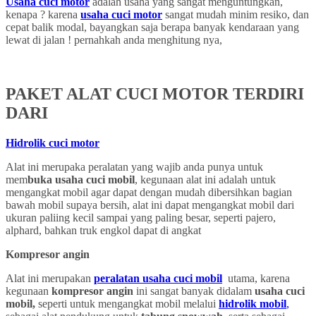
Usaha cuci motor
adalah usaha yang sangat menguntungkan,
kenapa ? karena
usaha cuci motor
sangat mudah minim resiko, dan
cepat balik modal, bayangkan saja berapa banyak kendaraan yang
lewat di jalan ! pernahkah anda menghitung nya,
PAKET ALAT CUCI MOTOR TERDIRI
DARI
Hidrolik cuci motor
Alat ini merupaka peralatan yang wajib anda punya untuk
mem
buka usaha cuci mobil
, kegunaan alat ini adalah untuk
mengangkat mobil agar dapat dengan mudah dibersihkan bagian
bawah mobil supaya bersih, alat ini dapat mengangkat mobil dari
ukuran paliing kecil sampai yang paling besar, seperti pajero,
alphard, bahkan truk engkol dapat di angkat
Kompresor angin
Alat ini merupakan
peralatan usaha cuci mobil
utama, karena
kegunaan
kompresor angin
ini sangat banyak didalam
usaha cuci
mobil,
seperti untuk mengangkat mobil melalui
hidrolik mobil
,