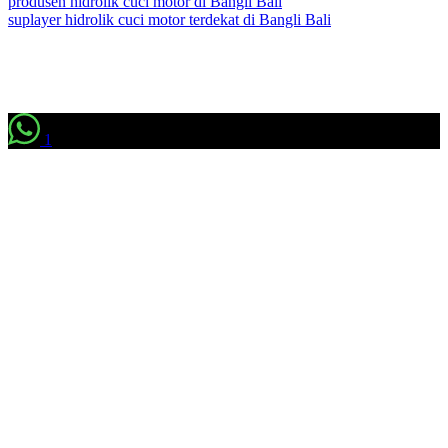
produsen hidrolik cuci motor di Bangli Bali
suplayer hidrolik cuci motor terdekat di Bangli Bali
1