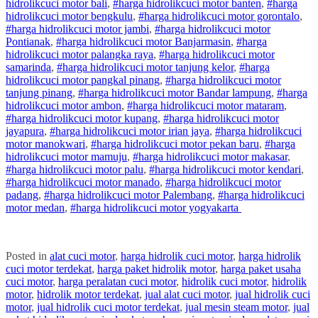
hidrolik
cuci
motor
bali
,
#
harga hidrolik
cuci
motor
banten
,
#
harga
hidrolik
cuci
motor
bengkulu
,
#
harga hidrolik
cuci
motor
gorontalo
,
#
harga hidrolik
cuci
motor
jambi
,
#
harga hidrolik
cuci
motor
Pontianak
,
#
harga hidrolik
cuci
motor
Banjarmasin
,
#
harga
hidrolik
cuci
motor
palangka raya
,
#
harga hidrolik
cuci
motor
samarinda
,
#
harga hidrolik
cuci
motor
tanjung kelor
,
#
harga
hidrolik
cuci
motor
pangkal pinang
,
#
harga hidrolik
cuci
motor
tanjung pinang
,
#
harga hidrolik
cuci
motor
Bandar lampung
,
#
harga
hidrolik
cuci
motor
ambon
,
#
harga hidrolik
cuci
motor
mataram
,
#
harga hidrolik
cuci
motor
kupang
,
#
harga hidrolik
cuci
motor
jayapura
,
#
harga hidrolik
cuci
motor
irian jaya
,
#
harga hidrolik
cuci
motor
manokwari
,
#
harga hidrolik
cuci
motor
pekan baru
,
#
harga
hidrolik
cuci
motor
mamuju
,
#
harga hidrolik
cuci
motor
makasar
,
#
harga hidrolik
cuci
motor
palu
,
#
harga hidrolik
cuci
motor
kendari
,
#
harga hidrolik
cuci
motor
manado
,
#
harga hidrolik
cuci
motor
padang
,
#
harga hidrolik
cuci
motor
Palembang
,
#
harga hidrolik
cuci
motor
medan
,
#
harga hidrolik
cuci
motor
yogyakarta
Posted in
alat cuci motor
,
harga hidrolik cuci motor
,
harga hidrolik
cuci motor terdekat
,
harga paket hidrolik motor
,
harga paket usaha
cuci motor
,
harga peralatan cuci motor
,
hidrolik cuci motor
,
hidrolik
motor
,
hidrolik motor terdekat
,
jual alat cuci motor
,
jual hidrolik cuci
motor
,
jual hidrolik cuci motor terdekat
,
jual mesin steam motor
,
jual