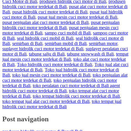
Cuci Motor di Bali
,
produsen hidrolik cuci motor di Bali
,
produsen
hidrolik cuci motor terdekat di Bali
,
pusat alat cuci motor terdekat di
Bali
,
pusat hidrolik cuci motor terdekat di Bali
,
pusat jual hidrolik
cuci motor di Bali
,
pusat jual mesin cuci motor terdekat di Bali
,
pusat penjualan alat cuci motor terdekat di Bali
,
pusat penjualan
hidrolik cuci motor terdekat di Bali
,
pusat penjualan mesin cuci
motor terdekat di Bali
,
sampo cuci mobil di Bali
,
sampoo cuci motor
di Bali
,
seal hidrolik cuci mobil di Bali
,
seal hidrolik cuci motor di
Bali
,
semirban di Bali
,
semirban mobil di Bali
,
semirban motor
,
suplayer hidrolik cuci motor terdekat di Bali
,
suplayer peralatan cuci
motor di Bali
,
tabung salju di Bali
,
tabung snowwash di Bali
,
tempat
jual mesin cuci motor terdekat di Bali
,
toko alat cuci motor terdekat
di Bali
,
Toko hidrolik cuci motor terdekat di Bali
,
Toko jual alat cuci
motor terdekat di Bali
,
Toko jual hidrolik cuci motor terdekat di
Bali
,
toko jual mesin cuci motor terdekat di Bali
,
toko penjualan alat
cuci motor terdekat di Bali
,
toko penjualan hidrolik cuci motor
terdekat di Bali
,
toko peralatan cuci motor terdekat di Bali agent
hidrolik cuci motor terdekat di Bali
,
toko tempat alat cuci motor
terdekat di Bali
,
toko tempat hidrolik cuci motor terdekat di Bali
,
toko tempat jual alat cuci motor terdekat di Bali
,
toko tempat jual
hidrolik cuci motor terdekat di Bali
Post navigation