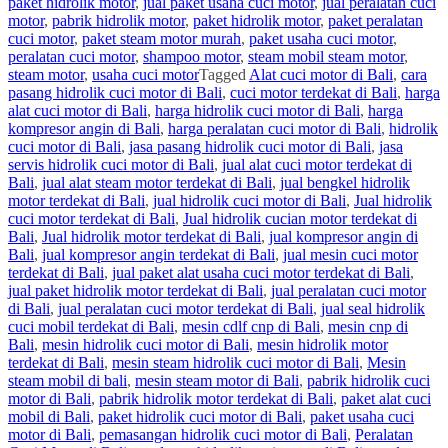
paket hidrolik motor
,
jual paket usaha cuci motor
,
jual peralatan cuci
motor
,
pabrik hidrolik motor
,
paket hidrolik motor
,
paket peralatan
cuci motor
,
paket steam motor murah
,
paket usaha cuci motor
,
peralatan cuci motor
,
shampoo motor
,
steam mobil steam motor
,
steam motor
,
usaha cuci motor
Tagged
Alat cuci motor di Bali
,
cara
pasang hidrolik cuci motor di Bali
,
cuci motor terdekat di Bali
,
harga
alat cuci motor di Bali
,
harga hidrolik cuci motor di Bali
,
harga
kompresor angin di Bali
,
harga peralatan cuci motor di Bali
,
hidrolik
cuci motor di Bali
,
jasa pasang hidrolik cuci motor di Bali
,
jasa
servis hidrolik cuci motor di Bali
,
jual alat cuci motor terdekat di
Bali
,
jual alat steam motor terdekat di Bali
,
jual bengkel hidrolik
motor terdekat di Bali
,
jual hidrolik cuci motor di Bali
,
Jual hidrolik
cuci motor terdekat di Bali
,
Jual hidrolik cucian motor terdekat di
Bali
,
Jual hidrolik motor terdekat di Bali
,
jual kompresor angin di
Bali
,
jual kompresor angin terdekat di Bali
,
jual mesin cuci motor
terdekat di Bali
,
jual paket alat usaha cuci motor terdekat di Bali
,
jual paket hidrolik motor terdekat di Bali
,
jual peralatan cuci motor
di Bali
,
jual peralatan cuci motor terdekat di Bali
,
jual seal hidrolik
cuci mobil terdekat di Bali
,
mesin cdlf cnp di Bali
,
mesin cnp di
Bali
,
mesin hidrolik cuci motor di Bali
,
mesin hidrolik motor
terdekat di Bali
,
mesin steam hidrolik cuci motor di Bali
,
Mesin
steam mobil di bali
,
mesin steam motor di Bali
,
pabrik hidrolik cuci
motor di Bali
,
pabrik hidrolik motor terdekat di Bali
,
paket alat cuci
mobil di Bali
,
paket hidrolik cuci motor di Bali
,
paket usaha cuci
motor di Bali
,
pemasangan hidrolik cuci motor di Bali
,
Peralatan