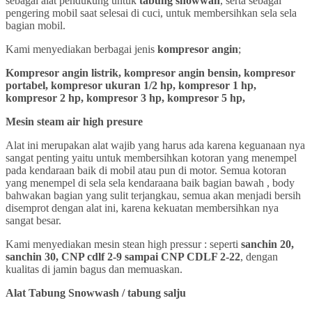
sebagai alat pendukung untuk
tabung snowwah
, serta sebagai
pengering mobil saat selesai di cuci, untuk membersihkan sela sela
bagian mobil.
Kami menyediakan berbagai jenis
kompresor angin
;
Kompresor angin listrik, kompresor angin bensin, kompresor
portabel, kompresor ukuran 1/2 hp, kompresor 1 hp,
kompresor 2 hp, kompresor 3 hp, kompresor 5 hp,
Mesin steam air high presure
Alat ini merupakan alat wajib yang harus ada karena keguanaan nya
sangat penting yaitu untuk membersihkan kotoran yang menempel
pada kendaraan baik di mobil atau pun di motor. Semua kotoran
yang menempel di sela sela kendaraana baik bagian bawah , body
bahwakan bagian yang sulit terjangkau, semua akan menjadi bersih
disemprot dengan alat ini, karena kekuatan membersihkan nya
sangat besar.
Kami menyediakan mesin stean high pressur : seperti
sanchin 20,
sanchin 30, CNP cdlf 2-9 sampai CNP CDLF 2-22
, dengan
kualitas di jamin bagus dan memuaskan.
Alat Tabung Snowwash / tabung salju