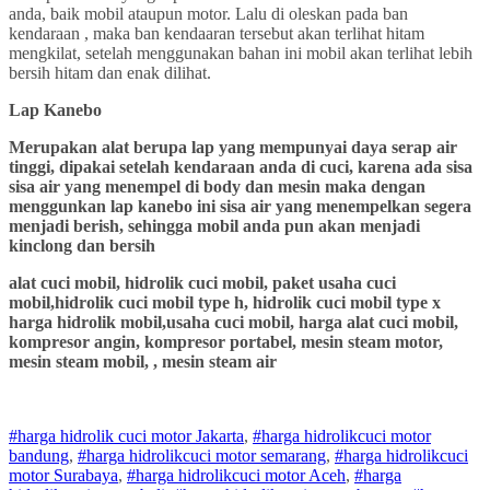
anda, baik mobil ataupun motor. Lalu di oleskan pada ban
kendaraan , maka ban kendaaran tersebut akan terlihat hitam
mengkilat, setelah menggunakan bahan ini mobil akan terlihat lebih
bersih hitam dan enak dilihat.
Lap Kanebo
Merupakan alat berupa lap yang mempunyai daya serap air
tinggi, dipakai setelah kendaraan anda di cuci, karena ada sisa
sisa air yang menempel di body dan mesin maka dengan
menggunkan lap kanebo ini sisa air yang menempelkan segera
menjadi berish, sehingga mobil anda pun akan menjadi
kinclong dan bersih
alat cuci mobil, hidrolik cuci mobil, paket usaha cuci
mobil,hidrolik cuci mobil type h, hidrolik cuci mobil type x
harga hidrolik mobil,usaha cuci mobil, harga alat cuci mobil,
kompresor angin, kompresor portabel, mesin steam motor,
mesin steam mobil, , mesin steam air
#harga hidrolik cuci motor Jakarta
,
#
harga hidrolik
cuci
motor
bandung
,
#
harga hidrolik
cuci
motor
semarang
,
#
harga hidrolik
cuci
motor
Surabaya
,
#
harga hidrolik
cuci
motor
Aceh
,
#
harga