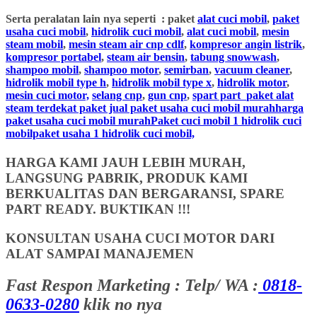
Serta peralatan lain nya seperti : paket
alat cuci mobil
,
paket
usaha cuci mobil
,
hidrolik cuci mobil
,
alat cuci mobil
,
mesin
steam mobil
,
mesin steam air cnp cdlf
,
kompresor angin listrik
,
kompresor portabel
,
steam air bensin
,
tabung snowwash
,
shampoo mobil
,
shampoo motor
,
semirban
,
vacuum cleaner
,
hidrolik mobil type h
,
hidrolik mobil type x
,
hidrolik motor
,
mesin cuci motor,
selang cnp
,
gun cnp
,
spart part
paket alat
steam terdekat paket jual paket usaha cuci mobil murahharga
paket usaha cuci mobil murahPaket cuci mobil 1 hidrolik cuci
mobilpaket usaha 1 hidrolik cuci mobil,
HARGA KAMI JAUH LEBIH MURAH,
LANGSUNG PABRIK, PRODUK KAMI
BERKUALITAS DAN BERGARANSI, SPARE
PART READY. BUKTIKAN !!!
KONSULTAN USAHA CUCI MOTOR DARI
ALAT SAMPAI MANAJEMEN
Fast Respon Marketing : Telp/ WA :
0818-
0633-0280
klik no nya