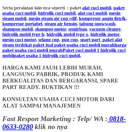
Serta peralatan lain nya seperti : paket
alat cuci mobil
,
paket
usaha cuci mobil
,
hidrolik cuci mobil
,
alat cuci mobil
,
mesin
steam mobil
,
mesin steam air cnp cdlf
,
kompresor angin listrik
,
kompresor portabel
,
steam air bensin
,
tabung snowwash
,
shampoo mobil
,
shampoo motor
,
semirban
,
vacuum cleaner
,
hidrolik mobil type h
,
hidrolik mobil type x
,
hidrolik motor
,
mesin cuci motor,
selang cnp
,
gun cnp
,
spart part
paket alat
steam terdekat paket jual paket usaha cuci mobil murahharga
paket usaha cuci mobil murahPaket cuci mobil 1 hidrolik cuci
mobilpaket usaha 1 hidrolik cuci mobil,
HARGA KAMI JAUH LEBIH MURAH,
LANGSUNG PABRIK, PRODUK KAMI
BERKUALITAS DAN BERGARANSI, SPARE
PART READY. BUKTIKAN !!!
KONSULTAN USAHA CUCI MOTOR DARI
ALAT SAMPAI MANAJEMEN
Fast Respon Marketing : Telp/ WA :
0818-
0633-0280
klik no nya