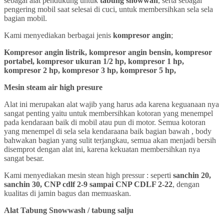
sebagai alat pendukung untuk
tabung snowwah
, serta sebagai
pengering mobil saat selesai di cuci, untuk membersihkan sela sela
bagian mobil.
Kami menyediakan berbagai jenis
kompresor angin
;
Kompresor angin listrik, kompresor angin bensin, kompresor
portabel, kompresor ukuran 1/2 hp, kompresor 1 hp,
kompresor 2 hp, kompresor 3 hp, kompresor 5 hp,
Mesin steam air high presure
Alat ini merupakan alat wajib yang harus ada karena keguanaan nya
sangat penting yaitu untuk membersihkan kotoran yang menempel
pada kendaraan baik di mobil atau pun di motor. Semua kotoran
yang menempel di sela sela kendaraana baik bagian bawah , body
bahwakan bagian yang sulit terjangkau, semua akan menjadi bersih
disemprot dengan alat ini, karena kekuatan membersihkan nya
sangat besar.
Kami menyediakan mesin stean high pressur : seperti
sanchin 20,
sanchin 30, CNP cdlf 2-9 sampai CNP CDLF 2-22
, dengan
kualitas di jamin bagus dan memuaskan.
Alat Tabung Snowwash / tabung salju