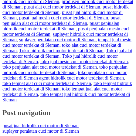
hidrolik cuci motor di Sleman
,
produsen hidrolik cuci motor terdekat
di Sleman
,
pusat alat cuci motor terdekat di Sleman
,
pusat hidrolik
cuci motor terdekat di Sleman
,
pusat jual hidrolik cuci motor di
Sleman
,
pusat jual mesin cuci motor terdekat di Sleman
,
pusat
penjualan alat cuci motor terdekat di Sleman
,
pusat penjualan
hidrolik cuci motor terdekat di Sleman
,
pusat penjualan mesin cuci
motor terdekat di Sleman
,
suplayer hidrolik cuci motor terdekat di
Sleman
,
suplayer peralatan cuci motor di Sleman
,
tempat jual mesin
cuci motor terdekat di Sleman
,
toko alat cuci motor terdekat di
Sleman
,
Toko hidrolik cuci motor terdekat di Sleman
,
Toko jual alat
cuci motor terdekat di Sleman
,
Toko jual hidrolik cuci motor
terdekat di Sleman
,
toko jual mesin cuci motor terdekat di Sleman
,
toko penjualan alat cuci motor terdekat di Sleman
,
toko penjualan
hidrolik cuci motor terdekat di Sleman
,
toko peralatan cuci motor
terdekat di Sleman agent hidrolik cuci motor terdekat di Sleman
,
toko tempat alat cuci motor terdekat di Sleman
,
toko tempat hidrolik
cuci motor terdekat di Sleman
,
toko tempat jual alat cuci motor
terdekat di Sleman
,
toko tempat jual hidrolik cuci motor terdekat di
Sleman
Post navigation
pusat jual hidrolik cuci motor di Sleman
suplayer peralatan cuci motor di Sleman