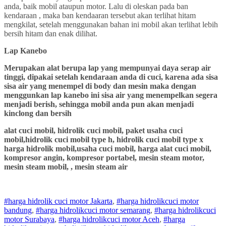
anda, baik mobil ataupun motor. Lalu di oleskan pada ban
kendaraan , maka ban kendaaran tersebut akan terlihat hitam
mengkilat, setelah menggunakan bahan ini mobil akan terlihat lebih
bersih hitam dan enak dilihat.
Lap Kanebo
Merupakan alat berupa lap yang mempunyai daya serap air
tinggi, dipakai setelah kendaraan anda di cuci, karena ada sisa
sisa air yang menempel di body dan mesin maka dengan
menggunkan lap kanebo ini sisa air yang menempelkan segera
menjadi berish, sehingga mobil anda pun akan menjadi
kinclong dan bersih
alat cuci mobil, hidrolik cuci mobil, paket usaha cuci
mobil,hidrolik cuci mobil type h, hidrolik cuci mobil type x
harga hidrolik mobil,usaha cuci mobil, harga alat cuci mobil,
kompresor angin, kompresor portabel, mesin steam motor,
mesin steam mobil, , mesin steam air
#harga hidrolik cuci motor Jakarta
,
#
harga hidrolik
cuci
motor
bandung
,
#
harga hidrolik
cuci
motor
semarang
,
#
harga hidrolik
cuci
motor
Surabaya
,
#
harga hidrolik
cuci
motor
Aceh
,
#
harga