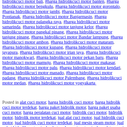
hidrolik
cuci
motor
bali
,
#
harga hidrolik
cuci
motor
banten
,
#
harga
hidrolik
cuci
motor
bengkulu
,
#
harga hidrolik
cuci
motor
gorontalo
,
#
harga hidrolik
cuci
motor
jambi
,
#
harga hidrolik
cuci
motor
Pontianak
,
#
harga hidrolik
cuci
motor
Banjarmasin
,
#
harga
hidrolik
cuci
motor
palangka raya
,
#
harga hidrolik
cuci
motor
samarinda
,
#
harga hidrolik
cuci
motor
tanjung kelor
,
#
harga
hidrolik
cuci
motor
pangkal pinang
,
#
harga hidrolik
cuci
motor
tanjung pinang
,
#
harga hidrolik
cuci
motor
Bandar lampung
,
#
harga
hidrolik
cuci
motor
ambon
,
#
harga hidrolik
cuci
motor
mataram
,
#
harga hidrolik
cuci
motor
kupang
,
#
harga hidrolik
cuci
motor
jayapura
,
#
harga hidrolik
cuci
motor
irian jaya
,
#
harga hidrolik
cuci
motor
manokwari
,
#
harga hidrolik
cuci
motor
pekan baru
,
#
harga
hidrolik
cuci
motor
mamuju
,
#
harga hidrolik
cuci
motor
makasar
,
#
harga hidrolik
cuci
motor
palu
,
#
harga hidrolik
cuci
motor
kendari
,
#
harga hidrolik
cuci
motor
manado
,
#
harga hidrolik
cuci
motor
padang
,
#
harga hidrolik
cuci
motor
Palembang
,
#
harga hidrolik
cuci
motor
medan
,
#
harga hidrolik
cuci
motor
yogyakarta
Posted in
alat cuci motor
,
harga hidrolik cuci motor
,
harga hidrolik
cuci motor terdekat
,
harga paket hidrolik motor
,
harga paket usaha
cuci motor
,
harga peralatan cuci motor
,
hidrolik cuci motor
,
hidrolik
motor
,
hidrolik motor terdekat
,
jual alat cuci motor
,
jual hidrolik cuci
motor
,
jual hidrolik cuci motor terdekat
,
jual mesin steam motor
,
jual