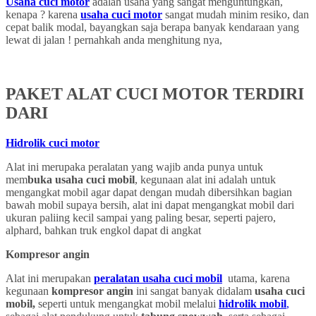
Usaha cuci motor
adalah usaha yang sangat menguntungkan,
kenapa ? karena
usaha cuci motor
sangat mudah minim resiko, dan
cepat balik modal, bayangkan saja berapa banyak kendaraan yang
lewat di jalan ! pernahkah anda menghitung nya,
PAKET ALAT CUCI MOTOR TERDIRI
DARI
Hidrolik cuci motor
Alat ini merupaka peralatan yang wajib anda punya untuk
mem
buka usaha cuci mobil
, kegunaan alat ini adalah untuk
mengangkat mobil agar dapat dengan mudah dibersihkan bagian
bawah mobil supaya bersih, alat ini dapat mengangkat mobil dari
ukuran paliing kecil sampai yang paling besar, seperti pajero,
alphard, bahkan truk engkol dapat di angkat
Kompresor angin
Alat ini merupakan
peralatan usaha cuci mobil
utama, karena
kegunaan
kompresor angin
ini sangat banyak didalam
usaha cuci
mobil,
seperti untuk mengangkat mobil melalui
hidrolik mobil
,