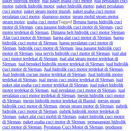
paket hidrolik motor
,
jual paket usaha cuci motor
,
jual peralatan cuci
motor
,
pabrik hidrolik motor
,
paket hidrolik motor
,
paket peralatan
cuci motor
,
paket steam motor murah
,
paket usaha cuci motor
,
peralatan cuci motor
,
shampoo motor
,
steam mobil steam motor
,
steam motor
,
usaha cuci motor
Tagged
Berapa harga hidrolik cuci
motor di Sleman
,
cara pasang hidrolik cuci motor di Sleman
,
cuci
motor terdekat di Sleman
,
Dimana beli hidrolik cuci motor Sleman
Alat cuci motor di Sleman
,
harga alat cuci motor di Sleman
,
harga
hidrolik cuci motor di Sleman
,
harga peralatan cuci motor di
Sleman
,
hidrolik cuci motor di Sleman
,
jasa pasang hidrolik cuci
motor di Sleman
,
jasa servis hidrolik cuci motor di Sleman
,
jual alat
cuci motor terdekat di Sleman
,
jual alat steam motor terdekat di
Sleman
,
jual bengkel hidrolik motor terdekat di Sleman
,
jual hidrolik
cuci motor di Sleman
,
Jual hidrolik cuci motor terdekat di Sleman
,
Jual hidrolik cucian motor terdekat di Sleman
,
Jual hidrolik motor
terdekat di Sleman
,
jual mesin cuci motor terdekat di Sleman
,
jual
paket alat usaha cuci motor terdekat di Sleman
,
jual paket hidrolik
motor terdekat di Sleman
,
jual peralatan cuci motor di Sleman
,
jual
peralatan cuci motor terdekat di Sleman
,
mesin hidrolik cuci motor
di Sleman
,
mesin hidrolik motor terdekat di Bantul
,
mesin steam
hidrolik cuci motor di Sleman
,
mesin steam motor di Sleman
,
pabrik
hidrolik cuci motor di Sleman
,
pabrik hidrolik motor terdekat di
Sleman
,
paket alat cuci mobil di Sleman
,
paket hidrolik cuci motor
di Sleman
,
paket usaha cuci motor di Sleman
,
pemasangan hidrolik
cuci motor di Sleman
,
Peralatan Cuci Motor di Sleman
,
produsen