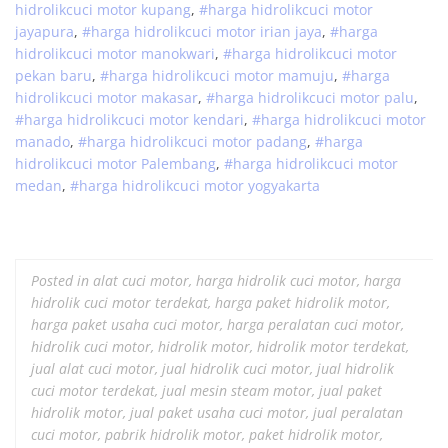
hidrolik
cuci
motor
kupang
,
#
harga hidrolik
cuci
motor
jayapura
,
#
harga hidrolik
cuci
motor
irian jaya
,
#
harga
hidrolik
cuci
motor
manokwari
,
#
harga hidrolik
cuci
motor
pekan baru
,
#
harga hidrolik
cuci
motor
mamuju
,
#
harga
hidrolik
cuci
motor
makasar
,
#
harga hidrolik
cuci
motor
palu
,
#
harga hidrolik
cuci
motor
kendari
,
#
harga hidrolik
cuci
motor
manado
,
#
harga hidrolik
cuci
motor
padang
,
#
harga
hidrolik
cuci
motor
Palembang
,
#
harga hidrolik
cuci
motor
medan
,
#
harga hidrolik
cuci
motor
yogyakarta
Posted in
alat cuci motor
,
harga hidrolik cuci motor
,
harga
hidrolik cuci motor terdekat
,
harga paket hidrolik motor
,
harga paket usaha cuci motor
,
harga peralatan cuci motor
,
hidrolik cuci motor
,
hidrolik motor
,
hidrolik motor terdekat
,
jual alat cuci motor
,
jual hidrolik cuci motor
,
jual hidrolik
cuci motor terdekat
,
jual mesin steam motor
,
jual paket
hidrolik motor
,
jual paket usaha cuci motor
,
jual peralatan
cuci motor
,
pabrik hidrolik motor
,
paket hidrolik motor
,