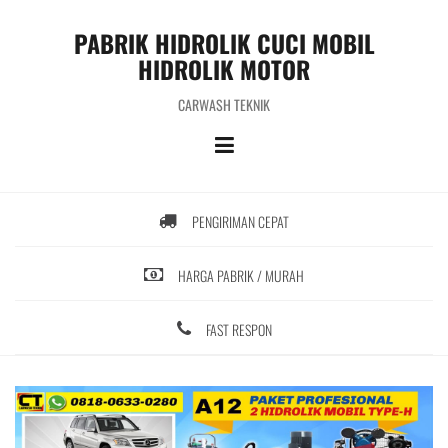
S
k
PABRIK HIDROLIK CUCI MOBIL
i
HIDROLIK MOTOR
p
t
CARWASH TEKNIK
o
c
o
n
t
PENGIRIMAN CEPAT
e
n
t
HARGA PABRIK / MURAH
FAST RESPON