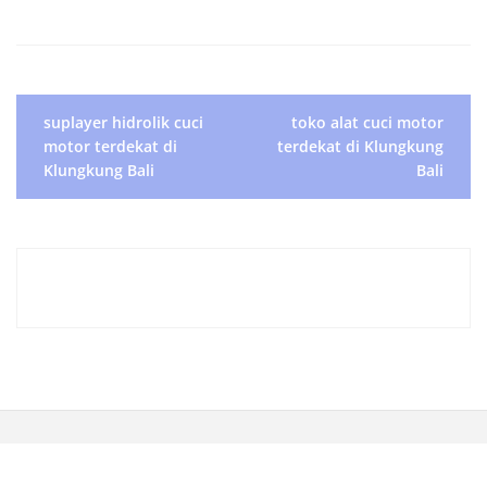
P
suplayer hidrolik cuci
toko alat cuci motor
motor terdekat di
terdekat di Klungkung
o
Klungkung Bali
Bali
s
t
n
a
v
i
g
a
t
i
o
n