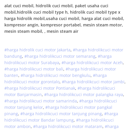
alat cuci mobil, hidrolik cuci mobil, paket usaha cuci
mobil,hidrolik cuci mobil type h, hidrolik cuci mobil type x
harga hidrolik mobil,usaha cuci mobil, harga alat cuci mobil,
kompresor angin, kompresor portabel, mesin steam motor,
mesin steam mobil, , mesin steam air
#harga hidrolik cuci motor Jakarta
,
#
harga hidrolik
cuci
motor
bandung
,
#
harga hidrolik
cuci
motor
semarang
,
#
harga
hidrolik
cuci
motor
Surabaya
,
#
harga hidrolik
cuci
motor
Aceh
,
#
harga hidrolik
cuci
motor
bali
,
#
harga hidrolik
cuci
motor
banten
,
#
harga hidrolik
cuci
motor
bengkulu
,
#
harga
hidrolik
cuci
motor
gorontalo
,
#
harga hidrolik
cuci
motor
jambi
,
#
harga hidrolik
cuci
motor
Pontianak
,
#
harga hidrolik
cuci
motor
Banjarmasin
,
#
harga hidrolik
cuci
motor
palangka raya
,
#
harga hidrolik
cuci
motor
samarinda
,
#
harga hidrolik
cuci
motor
tanjung kelor
,
#
harga hidrolik
cuci
motor
pangkal
pinang
,
#
harga hidrolik
cuci
motor
tanjung pinang
,
#
harga
hidrolik
cuci
motor
Bandar lampung
,
#
harga hidrolik
cuci
motor
ambon
,
#
harga hidrolik
cuci
motor
mataram
,
#
harga