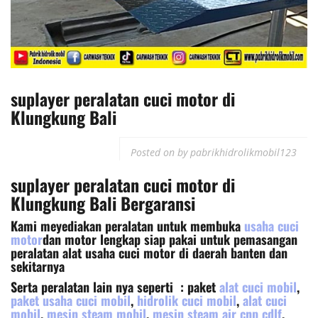
suplayer peralatan cuci motor di
Klungkung Bali
Posted on
by
pabrikhidrolikmobil123
suplayer peralatan cuci motor
di
Klungkung Bali Bergaransi
Kami meyediakan peralatan untuk membuka
usaha cuci
motor
dan motor lengkap siap pakai untuk pemasangan
peralatan alat usaha cuci motor di daerah banten dan
sekitarnya
Serta peralatan lain nya seperti : paket
alat cuci mobil
,
paket usaha cuci mobil
,
hidrolik cuci mobil
,
alat cuci
mobil
,
mesin steam mobil
,
mesin steam air cnp cdlf
,