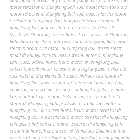
Bali
,
jual kompresor angin di Klungkung Bali
,
jual mesin cuci
motor terdekat di Klungkung Bali
,
jual paket alat usaha cuci
motor terdekat di Klungkung Bali
,
jual paket hidrolik motor
terdekat di Klungkung Bali
,
jual peralatan cuci motor di
Klungkung Bali
,
jual peralatan cuci motor terdekat di
Surabaya
,
Klungkung
,
mesin hidrolik cuci motor di Klungkung
Bali
,
mesin hidrolik motor terdekat di Klungkung Bali
,
mesin
steam hidrolik cuci motor di Klungkung Bali
,
mesin steam
mobil di Klungkung Bali
,
mesin steam motor di Klungkung
Bali
,
Nusa
,
pabrik hidrolik cuci motor di Klungkung Bali
,
pabrik hidrolik motor terdekat di Klungkung Bali
,
paket alat
cuci mobil di Klungkung Bali
,
paket hidrolik cuci motor di
Klungkung Bali
,
paket usaha cuci motor di Klungkung Bali
,
pemasangan hidrolik cuci motor di Klungkung Bali
,
Penida
harga hidrolik cuci motor di Banjarangkan
,
Peralatan Cuci
Motor di Klungkung Bali
,
produsen hidrolik cuci motor di
Klungkung Bali
,
produsen hidrolik cuci motor terdekat di
Klungkung Bali
,
pusat alat cuci motor terdekat di Klungkung
Bali
,
pusat hidrolik cuci motor terdekat di Klungkung Bali
,
pusat jual hidrolik cuci motor di Klungkung Bali
,
pusat jual
mesin cuci motor terdekat di Klungkung Bali
,
pusat penjualan