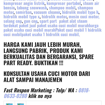
kompresor angin listrik
,
kompresor portabel
,
steam air
bensin
,
tabung snowwash
,
shampoo mobil
,
shampoo
motor
,
semirban
,
vacuum cleaner
,
hidrolik mobil type h
,
hidrolik mobil type x
,
hidrolik motor
,
mesin cuci motor,
selang cnp
,
gun cnp
,
spart part
paket alat steam
terdekat paket jual paket usaha cuci mobil murahharga
paket usaha cuci mobil murahPaket cuci mobil 1 hidrolik
cuci mobilpaket usaha 1 hidrolik cuci mobil,
HARGA KAMI JAUH LEBIH MURAH,
LANGSUNG PABRIK, PRODUK KAMI
BERKUALITAS DAN BERGARANSI, SPARE
PART READY. BUKTIKAN !!!
KONSULTAN USAHA CUCI MOTOR DARI
ALAT SAMPAI MANAJEMEN
Fast Respon Marketing : Telp/ WA :
0818-
0633-0280
klik no nya