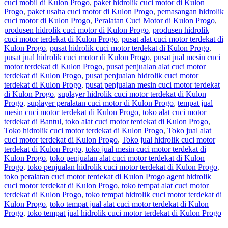
cuci mobil di Kulon Progo
,
paket hidrolik cuci motor di Kulon
Progo
,
paket usaha cuci motor di Kulon Progo
,
pemasangan hidrolik
cuci motor di Kulon Progo
,
Peralatan Cuci Motor di Kulon Progo
,
produsen hidrolik cuci motor di Kulon Progo
,
produsen hidrolik
cuci motor terdekat di Kulon Progo
,
pusat alat cuci motor terdekat di
Kulon Progo
,
pusat hidrolik cuci motor terdekat di Kulon Progo
,
pusat jual hidrolik cuci motor di Kulon Progo
,
pusat jual mesin cuci
motor terdekat di Kulon Progo
,
pusat penjualan alat cuci motor
terdekat di Kulon Progo
,
pusat penjualan hidrolik cuci motor
terdekat di Kulon Progo
,
pusat penjualan mesin cuci motor terdekat
di Kulon Progo
,
suplayer hidrolik cuci motor terdekat di Kulon
Progo
,
suplayer peralatan cuci motor di Kulon Progo
,
tempat jual
mesin cuci motor terdekat di Kulon Progo
,
toko alat cuci motor
terdekat di Bantul
,
toko alat cuci motor terdekat di Kulon Progo
,
Toko hidrolik cuci motor terdekat di Kulon Progo
,
Toko jual alat
cuci motor terdekat di Kulon Progo
,
Toko jual hidrolik cuci motor
terdekat di Kulon Progo
,
toko jual mesin cuci motor terdekat di
Kulon Progo
,
toko penjualan alat cuci motor terdekat di Kulon
Progo
,
toko penjualan hidrolik cuci motor terdekat di Kulon Progo
,
toko peralatan cuci motor terdekat di Kulon Progo agent hidrolik
cuci motor terdekat di Kulon Progo
,
toko tempat alat cuci motor
terdekat di Kulon Progo
,
toko tempat hidrolik cuci motor terdekat di
Kulon Progo
,
toko tempat jual alat cuci motor terdekat di Kulon
Progo
,
toko tempat jual hidrolik cuci motor terdekat di Kulon Progo