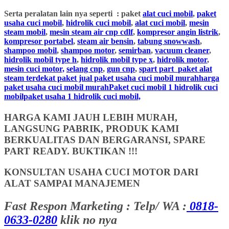
Serta peralatan lain nya seperti : paket
alat cuci mobil
,
paket
usaha cuci mobil
,
hidrolik cuci mobil
,
alat cuci mobil
,
mesin
steam mobil
,
mesin steam air cnp cdlf
,
kompresor angin listrik
,
kompresor portabel
,
steam air bensin
,
tabung snowwash
,
shampoo mobil
,
shampoo motor
,
semirban
,
vacuum cleaner
,
hidrolik mobil type h
,
hidrolik mobil type x
,
hidrolik motor
,
mesin cuci motor,
selang cnp
,
gun cnp
,
spart part
paket alat
steam terdekat paket jual paket usaha cuci mobil murahharga
paket usaha cuci mobil murahPaket cuci mobil 1 hidrolik cuci
mobilpaket usaha 1 hidrolik cuci mobil,
HARGA KAMI JAUH LEBIH MURAH,
LANGSUNG PABRIK, PRODUK KAMI
BERKUALITAS DAN BERGARANSI, SPARE
PART READY. BUKTIKAN !!!
KONSULTAN USAHA CUCI MOTOR DARI
ALAT SAMPAI MANAJEMEN
Fast Respon Marketing : Telp/ WA :
0818-
0633-0280
klik no nya