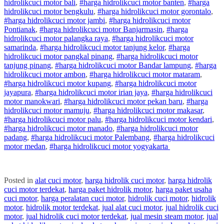
hidrolik
cuci
motor
bali
,
#
harga hidrolik
cuci
motor
banten
,
#
harga
hidrolik
cuci
motor
bengkulu
,
#
harga hidrolik
cuci
motor
gorontalo
,
#
harga hidrolik
cuci
motor
jambi
,
#
harga hidrolik
cuci
motor
Pontianak
,
#
harga hidrolik
cuci
motor
Banjarmasin
,
#
harga
hidrolik
cuci
motor
palangka raya
,
#
harga hidrolik
cuci
motor
samarinda
,
#
harga hidrolik
cuci
motor
tanjung kelor
,
#
harga
hidrolik
cuci
motor
pangkal pinang
,
#
harga hidrolik
cuci
motor
tanjung pinang
,
#
harga hidrolik
cuci
motor
Bandar lampung
,
#
harga
hidrolik
cuci
motor
ambon
,
#
harga hidrolik
cuci
motor
mataram
,
#
harga hidrolik
cuci
motor
kupang
,
#
harga hidrolik
cuci
motor
jayapura
,
#
harga hidrolik
cuci
motor
irian jaya
,
#
harga hidrolik
cuci
motor
manokwari
,
#
harga hidrolik
cuci
motor
pekan baru
,
#
harga
hidrolik
cuci
motor
mamuju
,
#
harga hidrolik
cuci
motor
makasar
,
#
harga hidrolik
cuci
motor
palu
,
#
harga hidrolik
cuci
motor
kendari
,
#
harga hidrolik
cuci
motor
manado
,
#
harga hidrolik
cuci
motor
padang
,
#
harga hidrolik
cuci
motor
Palembang
,
#
harga hidrolik
cuci
motor
medan
,
#
harga hidrolik
cuci
motor
yogyakarta
Posted in
alat cuci motor
,
harga hidrolik cuci motor
,
harga hidrolik
cuci motor terdekat
,
harga paket hidrolik motor
,
harga paket usaha
cuci motor
,
harga peralatan cuci motor
,
hidrolik cuci motor
,
hidrolik
motor
,
hidrolik motor terdekat
,
jual alat cuci motor
,
jual hidrolik cuci
motor
,
jual hidrolik cuci motor terdekat
,
jual mesin steam motor
,
jual