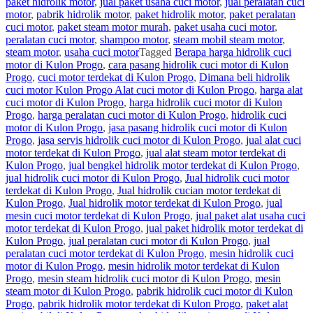
paket hidrolik motor
,
jual paket usaha cuci motor
,
jual peralatan cuci
motor
,
pabrik hidrolik motor
,
paket hidrolik motor
,
paket peralatan
cuci motor
,
paket steam motor murah
,
paket usaha cuci motor
,
peralatan cuci motor
,
shampoo motor
,
steam mobil steam motor
,
steam motor
,
usaha cuci motor
Tagged
Berapa harga hidrolik cuci
motor di Kulon Progo
,
cara pasang hidrolik cuci motor di Kulon
Progo
,
cuci motor terdekat di Kulon Progo
,
Dimana beli hidrolik
cuci motor Kulon Progo Alat cuci motor di Kulon Progo
,
harga alat
cuci motor di Kulon Progo
,
harga hidrolik cuci motor di Kulon
Progo
,
harga peralatan cuci motor di Kulon Progo
,
hidrolik cuci
motor di Kulon Progo
,
jasa pasang hidrolik cuci motor di Kulon
Progo
,
jasa servis hidrolik cuci motor di Kulon Progo
,
jual alat cuci
motor terdekat di Kulon Progo
,
jual alat steam motor terdekat di
Kulon Progo
,
jual bengkel hidrolik motor terdekat di Kulon Progo
,
jual hidrolik cuci motor di Kulon Progo
,
Jual hidrolik cuci motor
terdekat di Kulon Progo
,
Jual hidrolik cucian motor terdekat di
Kulon Progo
,
Jual hidrolik motor terdekat di Kulon Progo
,
jual
mesin cuci motor terdekat di Kulon Progo
,
jual paket alat usaha cuci
motor terdekat di Kulon Progo
,
jual paket hidrolik motor terdekat di
Kulon Progo
,
jual peralatan cuci motor di Kulon Progo
,
jual
peralatan cuci motor terdekat di Kulon Progo
,
mesin hidrolik cuci
motor di Kulon Progo
,
mesin hidrolik motor terdekat di Kulon
Progo
,
mesin steam hidrolik cuci motor di Kulon Progo
,
mesin
steam motor di Kulon Progo
,
pabrik hidrolik cuci motor di Kulon
Progo
,
pabrik hidrolik motor terdekat di Kulon Progo
,
paket alat