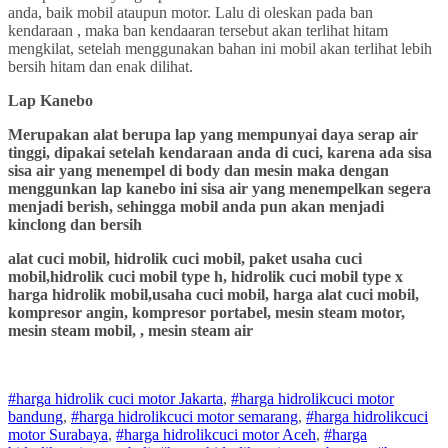
anda, baik mobil ataupun motor. Lalu di oleskan pada ban
kendaraan , maka ban kendaaran tersebut akan terlihat hitam
mengkilat, setelah menggunakan bahan ini mobil akan terlihat lebih
bersih hitam dan enak dilihat.
Lap Kanebo
Merupakan alat berupa lap yang mempunyai daya serap air
tinggi, dipakai setelah kendaraan anda di cuci, karena ada sisa
sisa air yang menempel di body dan mesin maka dengan
menggunkan lap kanebo ini sisa air yang menempelkan segera
menjadi berish, sehingga mobil anda pun akan menjadi
kinclong dan bersih
alat cuci mobil, hidrolik cuci mobil, paket usaha cuci
mobil,hidrolik cuci mobil type h, hidrolik cuci mobil type x
harga hidrolik mobil,usaha cuci mobil, harga alat cuci mobil,
kompresor angin, kompresor portabel, mesin steam motor,
mesin steam mobil, , mesin steam air
#harga hidrolik cuci motor Jakarta
,
#
harga hidrolik
cuci
motor
bandung
,
#
harga hidrolik
cuci
motor
semarang
,
#
harga hidrolik
cuci
motor
Surabaya
,
#
harga hidrolik
cuci
motor
Aceh
,
#
harga