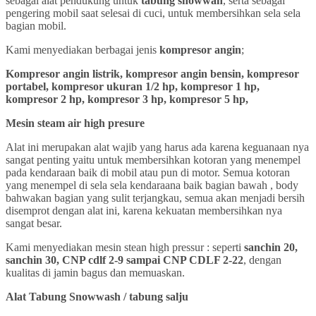
sebagai alat pendukung untuk
tabung snowwah
, serta sebagai
pengering mobil saat selesai di cuci, untuk membersihkan sela sela
bagian mobil.
Kami menyediakan berbagai jenis
kompresor angin
;
Kompresor angin listrik, kompresor angin bensin, kompresor
portabel, kompresor ukuran 1/2 hp, kompresor 1 hp,
kompresor 2 hp, kompresor 3 hp, kompresor 5 hp,
Mesin steam air high presure
Alat ini merupakan alat wajib yang harus ada karena keguanaan nya
sangat penting yaitu untuk membersihkan kotoran yang menempel
pada kendaraan baik di mobil atau pun di motor. Semua kotoran
yang menempel di sela sela kendaraana baik bagian bawah , body
bahwakan bagian yang sulit terjangkau, semua akan menjadi bersih
disemprot dengan alat ini, karena kekuatan membersihkan nya
sangat besar.
Kami menyediakan mesin stean high pressur : seperti
sanchin 20,
sanchin 30, CNP cdlf 2-9 sampai CNP CDLF 2-22
, dengan
kualitas di jamin bagus dan memuaskan.
Alat Tabung Snowwash / tabung salju