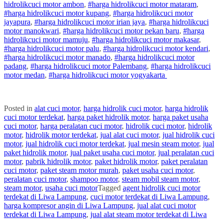
hidrolik
cuci
motor
ambon
,
#
harga hidrolik
cuci
motor
mataram
,
#
harga hidrolik
cuci
motor
kupang
,
#
harga hidrolik
cuci
motor
jayapura
,
#
harga hidrolik
cuci
motor
irian jaya
,
#
harga hidrolik
cuci
motor
manokwari
,
#
harga hidrolik
cuci
motor
pekan baru
,
#
harga
hidrolik
cuci
motor
mamuju
,
#
harga hidrolik
cuci
motor
makasar
,
#
harga hidrolik
cuci
motor
palu
,
#
harga hidrolik
cuci
motor
kendari
,
#
harga hidrolik
cuci
motor
manado
,
#
harga hidrolik
cuci
motor
padang
,
#
harga hidrolik
cuci
motor
Palembang
,
#
harga hidrolik
cuci
motor
medan
,
#
harga hidrolik
cuci
motor
yogyakarta
Posted in
alat cuci motor
,
harga hidrolik cuci motor
,
harga hidrolik
cuci motor terdekat
,
harga paket hidrolik motor
,
harga paket usaha
cuci motor
,
harga peralatan cuci motor
,
hidrolik cuci motor
,
hidrolik
motor
,
hidrolik motor terdekat
,
jual alat cuci motor
,
jual hidrolik cuci
motor
,
jual hidrolik cuci motor terdekat
,
jual mesin steam motor
,
jual
paket hidrolik motor
,
jual paket usaha cuci motor
,
jual peralatan cuci
motor
,
pabrik hidrolik motor
,
paket hidrolik motor
,
paket peralatan
cuci motor
,
paket steam motor murah
,
paket usaha cuci motor
,
peralatan cuci motor
,
shampoo motor
,
steam mobil steam motor
,
steam motor
,
usaha cuci motor
Tagged
agent hidrolik cuci motor
terdekat di Liwa Lampung
,
cuci motor terdekat di Liwa Lampung
,
harga kompresor angin di Liwa Lampung
,
jual alat cuci motor
terdekat di Liwa Lampung
,
jual alat steam motor terdekat di Liwa