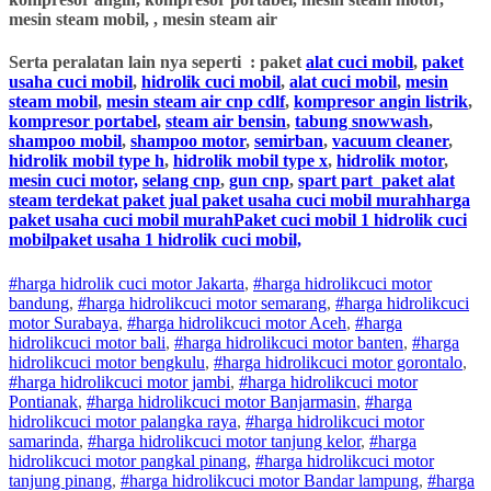
mesin steam mobil, , mesin steam air
Serta peralatan lain nya seperti : paket
alat cuci mobil
,
paket
usaha cuci mobil
,
hidrolik cuci mobil
,
alat cuci mobil
,
mesin
steam mobil
,
mesin steam air cnp cdlf
,
kompresor angin listrik
,
kompresor portabel
,
steam air bensin
,
tabung snowwash
,
shampoo mobil
,
shampoo motor
,
semirban
,
vacuum cleaner
,
hidrolik mobil type h
,
hidrolik mobil type x
,
hidrolik motor
,
mesin cuci motor,
selang cnp
,
gun cnp
,
spart part
paket alat
steam terdekat paket jual paket usaha cuci mobil murahharga
paket usaha cuci mobil murahPaket cuci mobil 1 hidrolik cuci
mobilpaket usaha 1 hidrolik cuci mobil,
#harga hidrolik cuci motor Jakarta
,
#
harga hidrolik
cuci
motor
bandung
,
#
harga hidrolik
cuci
motor
semarang
,
#
harga hidrolik
cuci
motor
Surabaya
,
#
harga hidrolik
cuci
motor
Aceh
,
#
harga
hidrolik
cuci
motor
bali
,
#
harga hidrolik
cuci
motor
banten
,
#
harga
hidrolik
cuci
motor
bengkulu
,
#
harga hidrolik
cuci
motor
gorontalo
,
#
harga hidrolik
cuci
motor
jambi
,
#
harga hidrolik
cuci
motor
Pontianak
,
#
harga hidrolik
cuci
motor
Banjarmasin
,
#
harga
hidrolik
cuci
motor
palangka raya
,
#
harga hidrolik
cuci
motor
samarinda
,
#
harga hidrolik
cuci
motor
tanjung kelor
,
#
harga
hidrolik
cuci
motor
pangkal pinang
,
#
harga hidrolik
cuci
motor
tanjung pinang
,
#
harga hidrolik
cuci
motor
Bandar lampung
,
#
harga