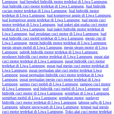
Lampung
,
jual bengkel hidrolik motor terdekat di Liwa Lampung
,
Jual hidrolik cuci motor terdekat di Liwa Lampung
,
Jual hidrolik
cucian motor terdekat di Liwa Lampung
,
Jual hidrolik motor
terdekat di Liwa Lampung
,
jual kompresor angin di Liwa Lampung
,
jual kompresor angin terdekat di Liwa Lampung
,
jual mesin cuci
motor terdekat di Liwa Lampung
,
jual paket alat usaha cuci motor
terdekat di Liwa Lampung
,
jual paket hidrolik motor terdekat di
Liwa Lampung
,
jual peralatan cuci motor di Liwa Lampung
,
jual
seal hidrolik cuci mobil terdekat di Liwa Lampung
,
mesin cnp di
Liwa Lampung
,
mesin hidrolik motor terdekat di Liwa Lampung
,
mesin steam mobil di Liwa Lampung
,
mesin steam motor di Liwa
Lampung
,
pabrik hidrolik motor terdekat di Liwa Lampung
,
produsen hidrolik cuci motor terdekat di Liwa Lampung
,
pusat alat
cuci motor terdekat di Liwa Lampung
,
pusat hidrolik cuci motor
terdekat di Liwa Lampung
,
pusat jual mesin cuci motor terdekat di
Liwa Lampung
,
pusat penjualan alat cuci motor terdekat Liwa
Lampung
,
pusat penjualan hidrolik cuci motor terdekat di Liwa
Lampung
,
pusat penjualan mesin cuci motor terdekat di Liwa
Lampung
,
sampo cuci mobil di Liwa Lampung
,
sampoo cuci motor
di Liwa Lampung
,
seal hidrolik cuci mobil di Liwa Lampung
,
seal
hidrolik cuci motor di Liwa Lampung
,
semirban di Liwa Lampung
,
semirban mobil di Liwa Lampung
,
semirban motor
,
suplayer
hidrolik cuci motor terdekat di Liwa Lampung
,
tabung salju di Liwa
Lampung
,
tabung snowwash di Liwa Lampung
,
tempat jual mesin
cuci motor terdekat di Liwa Lampung
,
Toko alat cuci motor terdekat