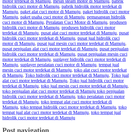
motor terdekat di Mamuju
,
mesin steam motor di Mamuju
,
pabrik
hidrolik cuci motor di Mamuju
,
pabrik hidrolik motor terdekat di
Mamuju
,
paket alat cuci motor di Mamuju
,
paket hidrolik cuci motor
Mamuju
,
paket usaha cuci motor di Mamuju
,
pemasangan hidrolik
cuci motor di Mamuju
,
Peralatan Cuci Motor di Mamuju
,
produsen
hidrolik cuci motor di Mamuju
,
produsen hidrolik cuci motor
terdekat di Mamuju
,
pusat alat cuci motor terdekat di Mamuju
,
pusat
hidrolik cuci motor terdekat di Mamuju
,
pusat jual hidrolik cuci
motor di Mamuju
,
pusat jual mesin cuci motor terdekat di Mamuju
,
pusat penjualan alat cuci motor terdekat di Mamuju
,
pusat penjualan
hidrolik cuci motor terdekat di Mamuju
,
pusat penjualan mesin cuci
motor terdekat di Mamuju
,
suplayer hidrolik cuci motor terdekat di
Mamuju
,
suplayer peralatan cuci motor di Mamuju
,
tempat jual
mesin cuci motor terdekat di Mamuju
,
toko alat cuci motor terdekat
di Mamuju
,
Toko hidrolik cuci motor terdekat di Mamuju
,
Toko jual
alat cuci motor terdekat di Mamuju
,
Toko jual hidrolik cuci motor
terdekat di Mamuju
,
toko jual mesin cuci motor terdekat di Mamuju
,
toko penjualan alat cuci motor terdekat di Mamuju toko penjualan
hidrolik cuci motor terdekat di Mamuju
,
toko peralatan cuci motor
terdekat di Mamuju
,
toko tempat alat cuci motor terdekat di
Mamuju
,
toko tempat hidrolik cuci motor terdekat di Mamuju
,
toko
tempat jual alat cuci motor terdekat di Mamuju
,
toko tempat jual
hidrolik cuci motor terdekat di Mamuju
Post navigation