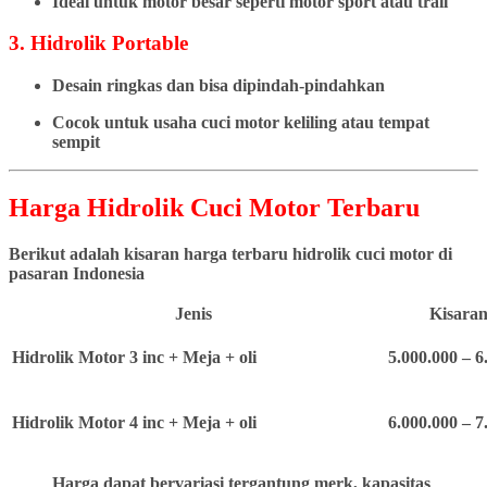
Ideal untuk motor besar seperti motor sport atau trail
3. Hidrolik Portable
Desain ringkas dan bisa dipindah-pindahkan
Cocok untuk usaha cuci motor keliling atau tempat
sempit
Harga Hidrolik Cuci Motor Terbaru
Berikut adalah kisaran harga terbaru hidrolik cuci motor di
pasaran Indonesia
Jenis
Kisaran
Hidrolik Motor 3 inc + Meja + oli
5.000.000 – 6
Hidrolik Motor 4 inc + Meja + oli
6.000.000 – 7
Harga dapat bervariasi tergantung merk, kapasitas