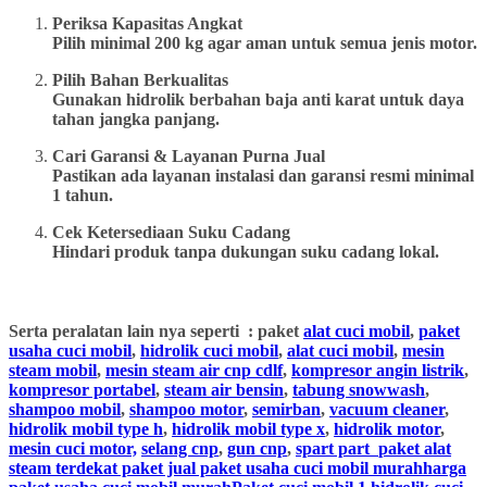
Periksa Kapasitas Angkat
Pilih minimal 200 kg agar aman untuk semua jenis motor.
Pilih Bahan Berkualitas
Gunakan hidrolik berbahan baja anti karat untuk daya
tahan jangka panjang.
Cari Garansi & Layanan Purna Jual
Pastikan ada layanan instalasi dan garansi resmi minimal
1 tahun.
Cek Ketersediaan Suku Cadang
Hindari produk tanpa dukungan suku cadang lokal.
Serta peralatan lain nya seperti : paket
alat cuci mobil
,
paket
usaha cuci mobil
,
hidrolik cuci mobil
,
alat cuci mobil
,
mesin
steam mobil
,
mesin steam air cnp cdlf
,
kompresor angin listrik
,
kompresor portabel
,
steam air bensin
,
tabung snowwash
,
shampoo mobil
,
shampoo motor
,
semirban
,
vacuum cleaner
,
hidrolik mobil type h
,
hidrolik mobil type x
,
hidrolik motor
,
mesin cuci motor,
selang cnp
,
gun cnp
,
spart part
paket alat
steam terdekat paket jual paket usaha cuci mobil murahharga