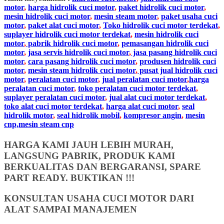
motor
,
harga hidrolik cuci motor
,
paket hidrolik cuci motor
,
mesin hidrolik cuci motor
,
mesin steam motor
,
paket usaha cuci
motor
,
paket alat cuci motor
,
Toko hidrolik cuci motor terdekat
,
suplayer hidrolik cuci motor terdekat
,
mesin hidrolik cuci
motor
,
pabrik hidrolik cuci motor
,
pemasangan hidrolik cuci
motor
,
jasa servis hidrolik cuci motor
,
jasa pasang hidrolik cuci
motor
,
cara pasang hidrolik cuci motor
,
produsen hidrolik cuci
motor
,
mesin steam hidrolik cuci motor
,
pusat jual hidrolik cuci
motor
,
peralatan cuci motor
,
jual peralatan cuci motor
,
harga
peralatan cuci motor
,
toko peralatan cuci motor terdekat
,
suplayer peralatan cuci motor
,
jual alat cuci motor terdekat
,
toko alat cuci motor terdekat
,
harga alat cuci motor
,
seal
hidrolik motor
,
seal hidrolik mobil
,
kompresor angin
,
mesin
cnp,mesin steam cnp
HARGA KAMI JAUH LEBIH MURAH,
LANGSUNG PABRIK, PRODUK KAMI
BERKUALITAS DAN BERGARANSI, SPARE
PART READY. BUKTIKAN !!!
KONSULTAN USAHA CUCI MOTOR DARI
ALAT SAMPAI MANAJEMEN