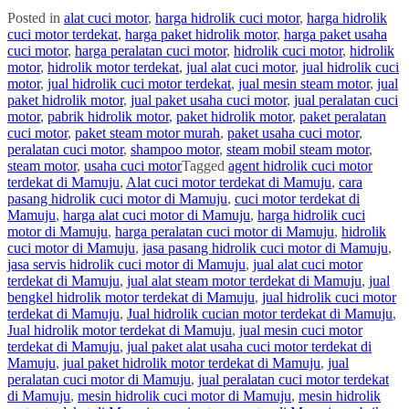
Posted in
alat cuci motor
,
harga hidrolik cuci motor
,
harga hidrolik
cuci motor terdekat
,
harga paket hidrolik motor
,
harga paket usaha
cuci motor
,
harga peralatan cuci motor
,
hidrolik cuci motor
,
hidrolik
motor
,
hidrolik motor terdekat
,
jual alat cuci motor
,
jual hidrolik cuci
motor
,
jual hidrolik cuci motor terdekat
,
jual mesin steam motor
,
jual
paket hidrolik motor
,
jual paket usaha cuci motor
,
jual peralatan cuci
motor
,
pabrik hidrolik motor
,
paket hidrolik motor
,
paket peralatan
cuci motor
,
paket steam motor murah
,
paket usaha cuci motor
,
peralatan cuci motor
,
shampoo motor
,
steam mobil steam motor
,
steam motor
,
usaha cuci motor
Tagged
agent hidrolik cuci motor
terdekat di Mamuju
,
Alat cuci motor terdekat di Mamuju
,
cara
pasang hidrolik cuci motor di Mamuju
,
cuci motor terdekat di
Mamuju
,
harga alat cuci motor di Mamuju
,
harga hidrolik cuci
motor di Mamuju
,
harga peralatan cuci motor di Mamuju
,
hidrolik
cuci motor di Mamuju
,
jasa pasang hidrolik cuci motor di Mamuju
,
jasa servis hidrolik cuci motor di Mamuju
,
jual alat cuci motor
terdekat di Mamuju
,
jual alat steam motor terdekat di Mamuju
,
jual
bengkel hidrolik motor terdekat di Mamuju
,
jual hidrolik cuci motor
terdekat di Mamuju
,
Jual hidrolik cucian motor terdekat di Mamuju
,
Jual hidrolik motor terdekat di Mamuju
,
jual mesin cuci motor
terdekat di Mamuju
,
jual paket alat usaha cuci motor terdekat di
Mamuju
,
jual paket hidrolik motor terdekat di Mamuju
,
jual
peralatan cuci motor di Mamuju
,
jual peralatan cuci motor terdekat
di Mamuju
,
mesin hidrolik cuci motor di Mamuju
,
mesin hidrolik