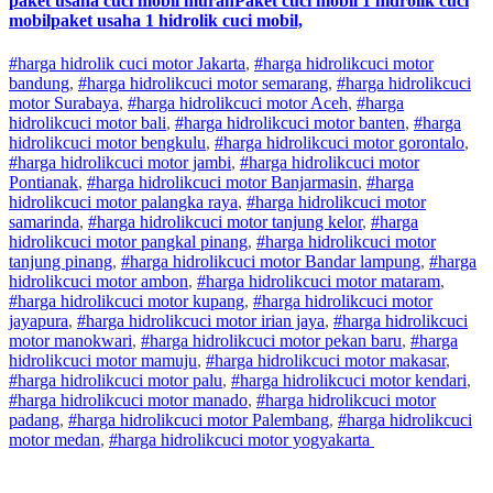
paket usaha cuci mobil murahPaket cuci mobil 1 hidrolik cuci
mobilpaket usaha 1 hidrolik cuci mobil,
#harga hidrolik cuci motor Jakarta
,
#
harga hidrolik
cuci
motor
bandung
,
#
harga hidrolik
cuci
motor
semarang
,
#
harga hidrolik
cuci
motor
Surabaya
,
#
harga hidrolik
cuci
motor
Aceh
,
#
harga
hidrolik
cuci
motor
bali
,
#
harga hidrolik
cuci
motor
banten
,
#
harga
hidrolik
cuci
motor
bengkulu
,
#
harga hidrolik
cuci
motor
gorontalo
,
#
harga hidrolik
cuci
motor
jambi
,
#
harga hidrolik
cuci
motor
Pontianak
,
#
harga hidrolik
cuci
motor
Banjarmasin
,
#
harga
hidrolik
cuci
motor
palangka raya
,
#
harga hidrolik
cuci
motor
samarinda
,
#
harga hidrolik
cuci
motor
tanjung kelor
,
#
harga
hidrolik
cuci
motor
pangkal pinang
,
#
harga hidrolik
cuci
motor
tanjung pinang
,
#
harga hidrolik
cuci
motor
Bandar lampung
,
#
harga
hidrolik
cuci
motor
ambon
,
#
harga hidrolik
cuci
motor
mataram
,
#
harga hidrolik
cuci
motor
kupang
,
#
harga hidrolik
cuci
motor
jayapura
,
#
harga hidrolik
cuci
motor
irian jaya
,
#
harga hidrolik
cuci
motor
manokwari
,
#
harga hidrolik
cuci
motor
pekan baru
,
#
harga
hidrolik
cuci
motor
mamuju
,
#
harga hidrolik
cuci
motor
makasar
,
#
harga hidrolik
cuci
motor
palu
,
#
harga hidrolik
cuci
motor
kendari
,
#
harga hidrolik
cuci
motor
manado
,
#
harga hidrolik
cuci
motor
padang
,
#
harga hidrolik
cuci
motor
Palembang
,
#
harga hidrolik
cuci
motor
medan
,
#
harga hidrolik
cuci
motor
yogyakarta