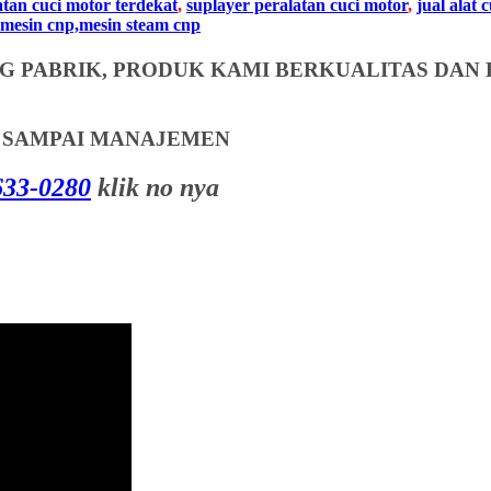
atan cuci motor terdekat
,
suplayer peralatan cuci motor
,
jual alat 
mesin cnp,mesin steam cnp
 PABRIK, PRODUK KAMI BERKUALITAS DAN 
T SAMPAI MANAJEMEN
33-0280
klik no nya