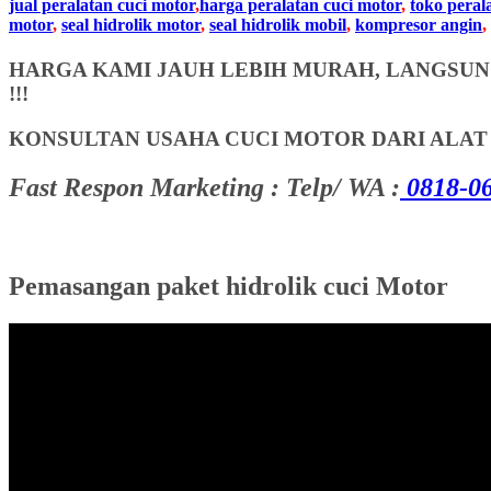
jual peralatan cuci motor
,
harga peralatan cuci motor
,
toko peral
motor
,
seal hidrolik motor
,
seal hidrolik mobil
,
kompresor angin
,
HARGA KAMI JAUH LEBIH MURAH, LANGSUNG
!!!
KONSULTAN USAHA CUCI MOTOR DARI ALA
Fast Respon Marketing : Telp/ WA :
0818-06
Pemasangan paket hidrolik cuci Motor