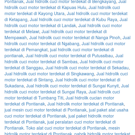
Pontianak
,
Jual hidrolik cuci motor terdekat di Bengkayang
,
Jual
hidrolik cuci motor terdekat di Kapuas Hulu
,
Jual hidrolik cuci
motor terdekat di Kayong Utara
,
Jual hidrolik cuci motor terdekat
di Ketapang
,
Jual hidrolik cuci motor terdekat di Kubu Raya
,
Jual
hidrolik cuci motor terdekat di Landak
,
Jual hidrolik cuci motor
terdekat di Melawi
,
Jual hidrolik cuci motor terdekat di
Mempawah
,
Jual hidrolik cuci motor terdekat di Nanga Pinoh
,
Jual
hidrolik cuci motor terdekat di Ngabang
,
Jual hidrolik cuci motor
terdekat di Pemangkat
,
jual hidrolik cuci motor terdekat di
pontianak
,
Jual hidrolik cuci motor terdekat di Putussibau
,
Jual
hidrolik cuci motor terdekat di Sambas
,
Jual hidrolik cuci motor
terdekat di Sanggau
,
Jual hidrolik cuci motor terdekat di Sekadau
,
Jual hidrolik cuci motor terdekat di Singkawang
,
Jual hidrolik cuci
motor terdekat di Sintang
,
Jual hidrolik cuci motor terdekat di
Sukadana
,
Jual hidrolik cuci motor terdekat di Sungai Kunyit
,
Jual
hidrolik cuci motor terdekat di Sungai Raya
,
Jual hidrolik cuci
motor terdekat di Tumbang Titi
,
Jual hidrolik cucian motor
terdekat di Pontianak
,
Jual hidrolik motor terdekat di Pontianak
,
jual mesin cuci motor terdekat di Pontianak
,
jual paket alat usaha
cuci motor terdekat di Pontianak
,
jual paket hidrolik motor
terdekat di Pontianak
,
jual peralatan cuci motor terdekat di
Pontianak. Toko alat cuci motor terdekat di Pontianak
,
mesin
hidrolik motor terdekat di Pontianak
,
pabrik hidrolik motor terdekat