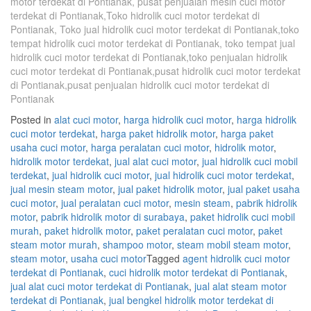
motor terdekat di Pontianak, pusat penjualan mesin cuci motor
terdekat di Pontianak,Toko hidrolik cuci motor terdekat di
Pontianak, Toko jual hidrolik cuci motor terdekat di Pontianak,toko
tempat hidrolik cuci motor terdekat di Pontianak, toko tempat jual
hidrolik cuci motor terdekat di Pontianak,toko penjualan hidrolik
cuci motor terdekat di Pontianak,pusat hidrolik cuci motor terdekat
di Pontianak,pusat penjualan hidrolik cuci motor terdekat di
Pontianak
Posted in
alat cuci motor
,
harga hidrolik cuci motor
,
harga hidrolik
cuci motor terdekat
,
harga paket hidrolik motor
,
harga paket
usaha cuci motor
,
harga peralatan cuci motor
,
hidrolik motor
,
hidrolik motor terdekat
,
jual alat cuci motor
,
jual hidrolik cuci mobil
terdekat
,
jual hidrolik cuci motor
,
jual hidrolik cuci motor terdekat
,
jual mesin steam motor
,
jual paket hidrolik motor
,
jual paket usaha
cuci motor
,
jual peralatan cuci motor
,
mesin steam
,
pabrik hidrolik
motor
,
pabrik hidrolik motor di surabaya
,
paket hidrolik cuci mobil
murah
,
paket hidrolik motor
,
paket peralatan cuci motor
,
paket
steam motor murah
,
shampoo motor
,
steam mobil steam motor
,
steam motor
,
usaha cuci motor
Tagged
agent hidrolik cuci motor
terdekat di Pontianak
,
cuci hidrolik motor terdekat di Pontianak
,
jual alat cuci motor terdekat di Pontianak
,
jual alat steam motor
terdekat di Pontianak
,
jual bengkel hidrolik motor terdekat di