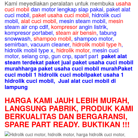
Kami meyediakan peralatan untuk membuka
usaha
cuci mobil
dan motor lengkap siap pakai, paket
alat
cuci mobil
,
paket usaha cuci mobil
,
hidrolik cuci
mobil
,
alat cuci mobil
,
mesin steam mobil
,
mesin
steam air cnp cdlf
,
kompresor
angin listrik
,
kompresor portabel
,
steam air bensin
,
tabung
snowwash
,
shampoo mobil
,
shampoo motor
,
semirban
,
vacuum cleaner
,
hidrolik mobil type h
,
hidrolik mobil type x
,
hidrolik motor
,
mesin cuci
motor,
selang cnp
,
gun cnp
,
spart part
paket alat
steam terdekat paket jual paket usaha cuci mobil
murahharga paket usaha cuci mobil murahPaket
cuci mobil 1 hidrolik cuci mobilpaket usaha 1
hidrolik cuci mobil, Jual alat cuci mobil di
lampung
HARGA KAMI JAUH LEBIH MURAH,
LANGSUNG PABRIK, PRODUK KAMI
BERKUALITAS DAN BERGARANSI,
SPARE PART READY. BUKTIKAN !!!