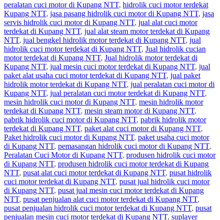
peralatan cuci motor di Kupang NTT
,
hidrolik cuci motor terdekat
Kupang NTT
,
jasa pasang hidrolik cuci motor di Kupang NTT
,
jasa
servis hidrolik cuci motor di Kupang NTT
,
jual alat cuci motor
terdekat di Kupang NTT
,
jual alat steam motor terdekat di Kupang
NTT
,
jual bengkel hidrolik motor terdekat di Kupang NTT
,
jual
hidrolik cuci motor terdekat di Kupang NTT
,
Jual hidrolik cucian
motor terdekat di Kupang NTT
,
Jual hidrolik motor terdekat di
Kupang NTT
,
jual mesin cuci motor terdekat di Kupang NTT
,
jual
paket alat usaha cuci motor terdekat di Kupang NTT
,
jual paket
hidrolik motor terdekat di Kupang NTT
,
jual peralatan cuci motor di
Kupang NTT
,
jual peralatan cuci motor terdekat di Kupang NTT
,
mesin hidrolik cuci motor di Kupang NTT
,
mesin hidrolik motor
terdekat di Kupang NTT
,
mesin steam motor di Kupang NTT
,
pabrik hidrolik cuci motor di Kupang NTT
,
pabrik hidrolik motor
terdekat di Kupang NTT
,
paket alat cuci motor di Kupang NTT
,
Paket hidrolik cuci motor di Kupang NTT
,
paket usaha cuci motor
di Kupang NTT
,
pemasangan hidrolik cuci motor di Kupang NTT
,
Peralatan Cuci Motor di Kupang NTT
,
produsen hidrolik cuci motor
di Kupang NTT
,
produsen hidrolik cuci motor terdekat di Kupang
NTT
,
pusat alat cuci motor terdekat di Kupang NTT
,
pusat hidrolik
cuci motor terdekat di Kupang NTT
,
pusat jual hidrolik cuci motor
di Kupang NTT
,
pusat jual mesin cuci motor terdekat di Kupang
NTT
,
pusat penjualan alat cuci motor terdekat di Kupang NTT
,
pusat penjualan hidrolik cuci motor terdekat di Kupang NTT
,
pusat
penjualan mesin cuci motor terdekat di Kupang NTT
,
suplayer