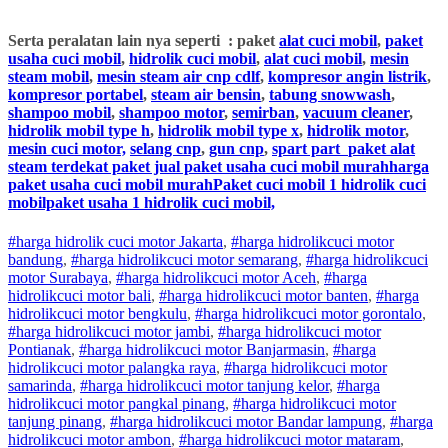
Serta peralatan lain nya seperti : paket
alat cuci mobil
,
paket
usaha cuci mobil
,
hidrolik cuci mobil
,
alat cuci mobil
,
mesin
steam mobil
,
mesin steam air cnp cdlf
,
kompresor angin listrik
,
kompresor portabel
,
steam air bensin
,
tabung snowwash
,
shampoo mobil
,
shampoo motor
,
semirban
,
vacuum cleaner
,
hidrolik mobil type h
,
hidrolik mobil type x
,
hidrolik motor
,
mesin cuci motor,
selang cnp
,
gun cnp
,
spart part
paket alat
steam terdekat paket jual paket usaha cuci mobil murahharga
paket usaha cuci mobil murahPaket cuci mobil 1 hidrolik cuci
mobilpaket usaha 1 hidrolik cuci mobil,
#harga hidrolik cuci motor Jakarta
,
#
harga hidrolik
cuci
motor
bandung
,
#
harga hidrolik
cuci
motor
semarang
,
#
harga hidrolik
cuci
motor
Surabaya
,
#
harga hidrolik
cuci
motor
Aceh
,
#
harga
hidrolik
cuci
motor
bali
,
#
harga hidrolik
cuci
motor
banten
,
#
harga
hidrolik
cuci
motor
bengkulu
,
#
harga hidrolik
cuci
motor
gorontalo
,
#
harga hidrolik
cuci
motor
jambi
,
#
harga hidrolik
cuci
motor
Pontianak
,
#
harga hidrolik
cuci
motor
Banjarmasin
,
#
harga
hidrolik
cuci
motor
palangka raya
,
#
harga hidrolik
cuci
motor
samarinda
,
#
harga hidrolik
cuci
motor
tanjung kelor
,
#
harga
hidrolik
cuci
motor
pangkal pinang
,
#
harga hidrolik
cuci
motor
tanjung pinang
,
#
harga hidrolik
cuci
motor
Bandar lampung
,
#
harga
hidrolik
cuci
motor
ambon
,
#
harga hidrolik
cuci
motor
mataram
,