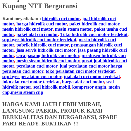
Kupang NTT
Bergaransi
Kami meyediakan :
hidrolik cuci motor
,
jual hidrolik cuci
motor
,
harga hidrolik cuci motor
,
paket hidrolik cuci motor
,
mesin hidrolik cuci motor
,
mesin steam motor
,
paket usaha cuci
motor
,
paket alat cuci motor
,
Toko hidrolik cuci motor terdekat
,
suplayer hidrolik cuci motor terdekat
,
mesin hidrolik cuci
motor
,
pabrik hidrolik cuci motor
,
pemasangan hidrolik cuci
motor
,
jasa servis hidrolik cuci motor
,
jasa pasang hidrolik cuci
motor
,
cara pasang hidrolik cuci motor
,
produsen hidrolik cuci
motor
,
mesin steam hidrolik cuci motor
,
pusat jual hidrolik cuci
motor
,
peralatan cuci motor
,
jual peralatan cuci motor
,
harga
peralatan cuci motor
,
toko peralatan cuci motor terdekat
,
suplayer peralatan cuci motor
,
jual alat cuci motor terdekat
,
toko alat cuci motor terdekat
,
harga alat cuci motor
,
seal
hidrolik motor
,
seal hidrolik mobil
,
kompresor angin
,
mesin
cnp,mesin steam cnp
HARGA KAMI JAUH LEBIH MURAH,
LANGSUNG PABRIK, PRODUK KAMI
BERKUALITAS DAN BERGARANSI, SPARE
PART READY. BUKTIKAN !!!