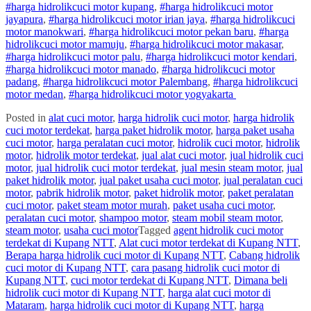
#
harga hidrolik
cuci
motor
kupang
,
#
harga hidrolik
cuci
motor
jayapura
,
#
harga hidrolik
cuci
motor
irian jaya
,
#
harga hidrolik
cuci
motor
manokwari
,
#
harga hidrolik
cuci
motor
pekan baru
,
#
harga
hidrolik
cuci
motor
mamuju
,
#
harga hidrolik
cuci
motor
makasar
,
#
harga hidrolik
cuci
motor
palu
,
#
harga hidrolik
cuci
motor
kendari
,
#
harga hidrolik
cuci
motor
manado
,
#
harga hidrolik
cuci
motor
padang
,
#
harga hidrolik
cuci
motor
Palembang
,
#
harga hidrolik
cuci
motor
medan
,
#
harga hidrolik
cuci
motor
yogyakarta
Posted in
alat cuci motor
,
harga hidrolik cuci motor
,
harga hidrolik
cuci motor terdekat
,
harga paket hidrolik motor
,
harga paket usaha
cuci motor
,
harga peralatan cuci motor
,
hidrolik cuci motor
,
hidrolik
motor
,
hidrolik motor terdekat
,
jual alat cuci motor
,
jual hidrolik cuci
motor
,
jual hidrolik cuci motor terdekat
,
jual mesin steam motor
,
jual
paket hidrolik motor
,
jual paket usaha cuci motor
,
jual peralatan cuci
motor
,
pabrik hidrolik motor
,
paket hidrolik motor
,
paket peralatan
cuci motor
,
paket steam motor murah
,
paket usaha cuci motor
,
peralatan cuci motor
,
shampoo motor
,
steam mobil steam motor
,
steam motor
,
usaha cuci motor
Tagged
agent hidrolik cuci motor
terdekat di Kupang NTT
,
Alat cuci motor terdekat di Kupang NTT
,
Berapa harga hidrolik cuci motor di Kupang NTT
,
Cabang hidrolik
cuci motor di Kupang NTT
,
cara pasang hidrolik cuci motor di
Kupang NTT
,
cuci motor terdekat di Kupang NTT
,
Dimana beli
hidrolik cuci motor di Kupang NTT
,
harga alat cuci motor di
Mataram
,
harga hidrolik cuci motor di Kupang NTT
,
harga