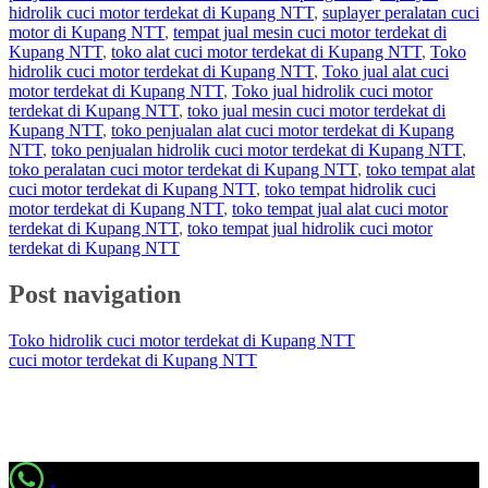
hidrolik cuci motor terdekat di Kupang NTT
,
suplayer peralatan cuci
motor di Kupang NTT
,
tempat jual mesin cuci motor terdekat di
Kupang NTT
,
toko alat cuci motor terdekat di Kupang NTT
,
Toko
hidrolik cuci motor terdekat di Kupang NTT
,
Toko jual alat cuci
motor terdekat di Kupang NTT
,
Toko jual hidrolik cuci motor
terdekat di Kupang NTT
,
toko jual mesin cuci motor terdekat di
Kupang NTT
,
toko penjualan alat cuci motor terdekat di Kupang
NTT
,
toko penjualan hidrolik cuci motor terdekat di Kupang NTT
,
toko peralatan cuci motor terdekat di Kupang NTT
,
toko tempat alat
cuci motor terdekat di Kupang NTT
,
toko tempat hidrolik cuci
motor terdekat di Kupang NTT
,
toko tempat jual alat cuci motor
terdekat di Kupang NTT
,
toko tempat jual hidrolik cuci motor
terdekat di Kupang NTT
Post navigation
Toko hidrolik cuci motor terdekat di Kupang NTT
cuci motor terdekat di Kupang NTT