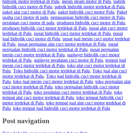
hidrolik motor terdekat di Palu
,
mesin steam motor di Palu
,
pabrik
hidrolik cuci motor di Palu
,
pabrik hidrolik motor terdekat di Palu
,
paket alat cuci motor di Palu
,
paket hidrolik cuci motor Palu
,
Paket
usaha cuci motor di palu
,
pemasangan hidrolik cuci motor di Palu
,
peralatan cuci motor di palu
,
produsen hidrolik cuci motor di Palu
,
produsen hidrolik cuci motor terdekat di Palu
,
pusat alat cuci motor
terdekat di Palu
,
pusat hidrolik cuci motor terdekat di Palu
,
pusat
jual hidrolik cuci motor di Palu
,
pusat jual mesin cuci motor terdekat
di Palu
,
pusat penjualan alat cuci motor terdekat di Palu
,
pusat
penjualan hidrolik cuci motor terdekat di Palu
,
pusat penjualan
mesin cuci motor terdekat di Palu
,
suplayer hidrolik cuci motor
terdekat di Palu
,
suplayer peralatan cuci motor di Palu
,
tempat jual
mesin cuci motor terdekat di Palu
,
toko alat cuci motor terdekat di
Palu
,
Toko hidrolik cuci motor terdekat di Palu
,
Toko jual alat cuci
motor terdekat di Palu
,
Toko jual hidrolik cuci motor terdekat di
Palu
,
toko jual mesin cuci motor terdekat di Palu
,
toko penjualan alat
cuci motor terdekat di Palu
,
toko penjualan hidrolik cuci motor
terdekat di Palu
,
toko peralatan cuci motor terdekat di Palu
,
toko
tempat alat cuci motor terdekat di Palu
,
toko tempat hidrolik cuci
motor terdekat di Palu
,
toko tempat jual alat cuci motor terdekat di
Palu
,
toko tempat jual hidrolik cuci motor terdekat di Palu
Post navigation