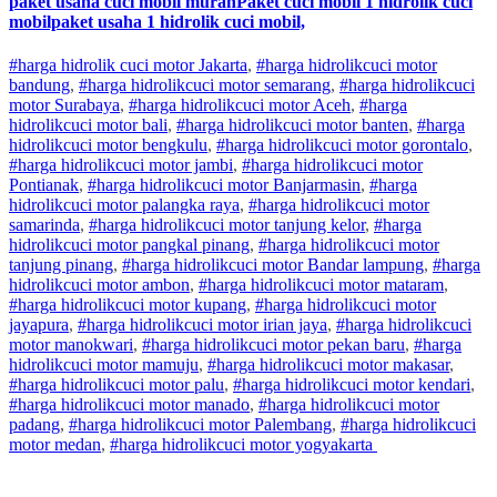
paket usaha cuci mobil murahPaket cuci mobil 1 hidrolik cuci
mobilpaket usaha 1 hidrolik cuci mobil,
#harga hidrolik cuci motor Jakarta
,
#
harga hidrolik
cuci
motor
bandung
,
#
harga hidrolik
cuci
motor
semarang
,
#
harga hidrolik
cuci
motor
Surabaya
,
#
harga hidrolik
cuci
motor
Aceh
,
#
harga
hidrolik
cuci
motor
bali
,
#
harga hidrolik
cuci
motor
banten
,
#
harga
hidrolik
cuci
motor
bengkulu
,
#
harga hidrolik
cuci
motor
gorontalo
,
#
harga hidrolik
cuci
motor
jambi
,
#
harga hidrolik
cuci
motor
Pontianak
,
#
harga hidrolik
cuci
motor
Banjarmasin
,
#
harga
hidrolik
cuci
motor
palangka raya
,
#
harga hidrolik
cuci
motor
samarinda
,
#
harga hidrolik
cuci
motor
tanjung kelor
,
#
harga
hidrolik
cuci
motor
pangkal pinang
,
#
harga hidrolik
cuci
motor
tanjung pinang
,
#
harga hidrolik
cuci
motor
Bandar lampung
,
#
harga
hidrolik
cuci
motor
ambon
,
#
harga hidrolik
cuci
motor
mataram
,
#
harga hidrolik
cuci
motor
kupang
,
#
harga hidrolik
cuci
motor
jayapura
,
#
harga hidrolik
cuci
motor
irian jaya
,
#
harga hidrolik
cuci
motor
manokwari
,
#
harga hidrolik
cuci
motor
pekan baru
,
#
harga
hidrolik
cuci
motor
mamuju
,
#
harga hidrolik
cuci
motor
makasar
,
#
harga hidrolik
cuci
motor
palu
,
#
harga hidrolik
cuci
motor
kendari
,
#
harga hidrolik
cuci
motor
manado
,
#
harga hidrolik
cuci
motor
padang
,
#
harga hidrolik
cuci
motor
Palembang
,
#
harga hidrolik
cuci
motor
medan
,
#
harga hidrolik
cuci
motor
yogyakarta