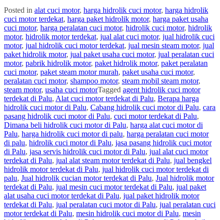
Posted in
alat cuci motor
,
harga hidrolik cuci motor
,
harga hidrolik
cuci motor terdekat
,
harga paket hidrolik motor
,
harga paket usaha
cuci motor
,
harga peralatan cuci motor
,
hidrolik cuci motor
,
hidrolik
motor
,
hidrolik motor terdekat
,
jual alat cuci motor
,
jual hidrolik cuci
motor
,
jual hidrolik cuci motor terdekat
,
jual mesin steam motor
,
jual
paket hidrolik motor
,
jual paket usaha cuci motor
,
jual peralatan cuci
motor
,
pabrik hidrolik motor
,
paket hidrolik motor
,
paket peralatan
cuci motor
,
paket steam motor murah
,
paket usaha cuci motor
,
peralatan cuci motor
,
shampoo motor
,
steam mobil steam motor
,
steam motor
,
usaha cuci motor
Tagged
agent hidrolik cuci motor
terdekat di Palu
,
Alat cuci motor terdekat di Palu
,
Berapa harga
hidrolik cuci motor di Palu
,
Cabang hidrolik cuci motor di Palu
,
cara
pasang hidrolik cuci motor di Palu
,
cuci motor terdekat di Palu
,
Dimana beli hidrolik cuci motor di Palu
,
harga alat cuci motor di
Palu
,
harga hidrolik cuci motor di palu
,
harga peralatan cuci motor
di palu
,
hidrolik cuci motor di Palu
,
jasa pasang hidrolik cuci motor
di Palu
,
jasa servis hidrolik cuci motor di Palu
,
jual alat cuci motor
terdekat di Palu
,
jual alat steam motor terdekat di Palu
,
jual bengkel
hidrolik motor terdekat di Palu
,
jual hidrolik cuci motor terdekat di
palu
,
Jual hidrolik cucian motor terdekat di Palu
,
Jual hidrolik motor
terdekat di Palu
,
jual mesin cuci motor terdekat di Palu
,
jual paket
alat usaha cuci motor terdekat di Palu
,
jual paket hidrolik motor
terdekat di Palu
,
jual peralatan cuci motor di Palu
,
jual peralatan cuci
motor terdekat di Palu
,
mesin hidrolik cuci motor di Palu
,
mesin