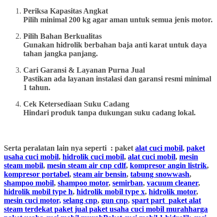
Periksa Kapasitas Angkat
Pilih minimal 200 kg agar aman untuk semua jenis motor.
Pilih Bahan Berkualitas
Gunakan hidrolik berbahan baja anti karat untuk daya
tahan jangka panjang.
Cari Garansi & Layanan Purna Jual
Pastikan ada layanan instalasi dan garansi resmi minimal
1 tahun.
Cek Ketersediaan Suku Cadang
Hindari produk tanpa dukungan suku cadang lokal.
Serta peralatan lain nya seperti : paket
alat cuci mobil
,
paket
usaha cuci mobil
,
hidrolik cuci mobil
,
alat cuci mobil
,
mesin
steam mobil
,
mesin steam air cnp cdlf
,
kompresor angin listrik
,
kompresor portabel
,
steam air bensin
,
tabung snowwash
,
shampoo mobil
,
shampoo motor
,
semirban
,
vacuum cleaner
,
hidrolik mobil type h
,
hidrolik mobil type x
,
hidrolik motor
,
mesin cuci motor,
selang cnp
,
gun cnp
,
spart part
paket alat
steam terdekat paket jual paket usaha cuci mobil murahharga