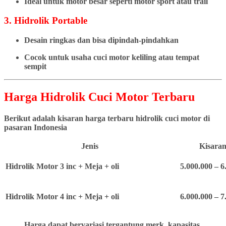
Ideal untuk motor besar seperti motor sport atau trail
3. Hidrolik Portable
Desain ringkas dan bisa dipindah-pindahkan
Cocok untuk usaha cuci motor keliling atau tempat
sempit
Harga Hidrolik Cuci Motor Terbaru
Berikut adalah kisaran harga terbaru hidrolik cuci motor di
pasaran Indonesia
Jenis
Kisaran
Hidrolik Motor 3 inc + Meja + oli
5.000.000 – 6
Hidrolik Motor 4 inc + Meja + oli
6.000.000 – 7
Harga dapat bervariasi tergantung merk, kapasitas