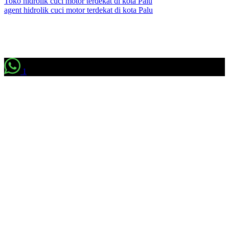
Toko hidrolik cuci motor terdekat di kota Palu
agent hidrolik cuci motor terdekat di kota Palu
1