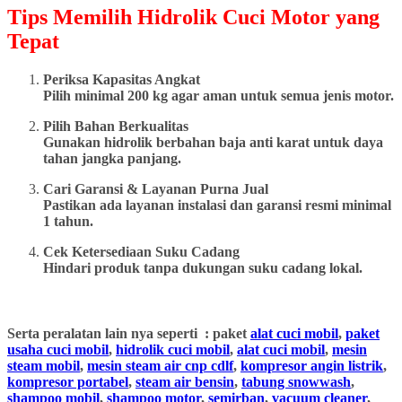
Tips Memilih Hidrolik Cuci Motor yang
Tepat
Periksa Kapasitas Angkat
Pilih minimal 200 kg agar aman untuk semua jenis motor.
Pilih Bahan Berkualitas
Gunakan hidrolik berbahan baja anti karat untuk daya
tahan jangka panjang.
Cari Garansi & Layanan Purna Jual
Pastikan ada layanan instalasi dan garansi resmi minimal
1 tahun.
Cek Ketersediaan Suku Cadang
Hindari produk tanpa dukungan suku cadang lokal.
Serta peralatan lain nya seperti : paket
alat cuci mobil
,
paket
usaha cuci mobil
,
hidrolik cuci mobil
,
alat cuci mobil
,
mesin
steam mobil
,
mesin steam air cnp cdlf
,
kompresor angin listrik
,
kompresor portabel
,
steam air bensin
,
tabung snowwash
,
shampoo mobil
,
shampoo motor
,
semirban
,
vacuum cleaner
,