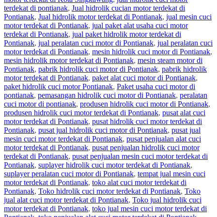
terdekat di pontianak
,
Jual hidrolik cucian motor terdekat di
Pontianak
,
Jual hidrolik motor terdekat di Pontianak
,
jual mesin cuci
motor terdekat di Pontianak
,
jual paket alat usaha cuci motor
terdekat di Pontianak
,
jual paket hidrolik motor terdekat di
Pontianak
,
jual peralatan cuci motor di Pontianak
,
jual peralatan cuci
motor terdekat di Pontianak
,
mesin hidrolik cuci motor di Pontianak
,
mesin hidrolik motor terdekat di Pontianak
,
mesin steam motor di
Pontianak
,
pabrik hidrolik cuci motor di Pontianak
,
pabrik hidrolik
motor terdekat di Pontianak
,
paket alat cuci motor di Pontianak
,
paket hidrolik cuci motor Pontianak
,
Paket usaha cuci motor di
pontianak
,
pemasangan hidrolik cuci motor di Pontianak
,
peralatan
cuci motor di pontianak
,
produsen hidrolik cuci motor di Pontianak
,
produsen hidrolik cuci motor terdekat di Pontianak
,
pusat alat cuci
motor terdekat di Pontianak
,
pusat hidrolik cuci motor terdekat di
Pontianak
,
pusat jual hidrolik cuci motor di Pontianak
,
pusat jual
mesin cuci motor terdekat di Pontianak
,
pusat penjualan alat cuci
motor terdekat di Pontianak
,
pusat penjualan hidrolik cuci motor
terdekat di Pontianak
,
pusat penjualan mesin cuci motor terdekat di
Pontianak
,
suplayer hidrolik cuci motor terdekat di Pontianak
,
suplayer peralatan cuci motor di Pontianak
,
tempat jual mesin cuci
motor terdekat di Pontianak
,
toko alat cuci motor terdekat di
Pontianak
,
Toko hidrolik cuci motor terdekat di Pontianak
,
Toko
jual alat cuci motor terdekat di Pontianak
,
Toko jual hidrolik cuci
motor terdekat di Pontianak
,
toko jual mesin cuci motor terdekat di