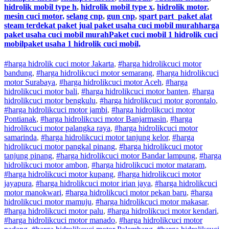
hidrolik mobil type h
,
hidrolik mobil type x
,
hidrolik motor
,
mesin cuci motor,
selang cnp
,
gun cnp
,
spart part
paket alat
steam terdekat paket jual paket usaha cuci mobil murahharga
paket usaha cuci mobil murahPaket cuci mobil 1 hidrolik cuci
mobilpaket usaha 1 hidrolik cuci mobil,
#harga hidrolik cuci motor Jakarta
,
#
harga hidrolik
cuci
motor
bandung
,
#
harga hidrolik
cuci
motor
semarang
,
#
harga hidrolik
cuci
motor
Surabaya
,
#
harga hidrolik
cuci
motor
Aceh
,
#
harga
hidrolik
cuci
motor
bali
,
#
harga hidrolik
cuci
motor
banten
,
#
harga
hidrolik
cuci
motor
bengkulu
,
#
harga hidrolik
cuci
motor
gorontalo
,
#
harga hidrolik
cuci
motor
jambi
,
#
harga hidrolik
cuci
motor
Pontianak
,
#
harga hidrolik
cuci
motor
Banjarmasin
,
#
harga
hidrolik
cuci
motor
palangka raya
,
#
harga hidrolik
cuci
motor
samarinda
,
#
harga hidrolik
cuci
motor
tanjung kelor
,
#
harga
hidrolik
cuci
motor
pangkal pinang
,
#
harga hidrolik
cuci
motor
tanjung pinang
,
#
harga hidrolik
cuci
motor
Bandar lampung
,
#
harga
hidrolik
cuci
motor
ambon
,
#
harga hidrolik
cuci
motor
mataram
,
#
harga hidrolik
cuci
motor
kupang
,
#
harga hidrolik
cuci
motor
jayapura
,
#
harga hidrolik
cuci
motor
irian jaya
,
#
harga hidrolik
cuci
motor
manokwari
,
#
harga hidrolik
cuci
motor
pekan baru
,
#
harga
hidrolik
cuci
motor
mamuju
,
#
harga hidrolik
cuci
motor
makasar
,
#
harga hidrolik
cuci
motor
palu
,
#
harga hidrolik
cuci
motor
kendari
,
#
harga hidrolik
cuci
motor
manado
,
#
harga hidrolik
cuci
motor