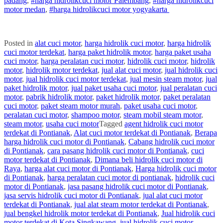
padang
,
#
harga hidrolik
cuci
motor
Palembang
,
#
harga hidrolik
cuci
motor
medan
,
#
harga hidrolik
cuci
motor
yogyakarta
Posted in
alat cuci motor
,
harga hidrolik cuci motor
,
harga hidrolik
cuci motor terdekat
,
harga paket hidrolik motor
,
harga paket usaha
cuci motor
,
harga peralatan cuci motor
,
hidrolik cuci motor
,
hidrolik
motor
,
hidrolik motor terdekat
,
jual alat cuci motor
,
jual hidrolik cuci
motor
,
jual hidrolik cuci motor terdekat
,
jual mesin steam motor
,
jual
paket hidrolik motor
,
jual paket usaha cuci motor
,
jual peralatan cuci
motor
,
pabrik hidrolik motor
,
paket hidrolik motor
,
paket peralatan
cuci motor
,
paket steam motor murah
,
paket usaha cuci motor
,
peralatan cuci motor
,
shampoo motor
,
steam mobil steam motor
,
steam motor
,
usaha cuci motor
Tagged
agent hidrolik cuci motor
terdekat di Pontianak
,
Alat cuci motor terdekat di Pontianak
,
Berapa
harga hidrolik cuci motor di Pontianak
,
Cabang hidrolik cuci motor
di Pontianak
,
cara pasang hidrolik cuci motor di Pontianak
,
cuci
motor terdekat di Pontianak
,
Dimana beli hidrolik cuci motor di
Raya
,
harga alat cuci motor di Pontianak
,
Harga hidrolik cuci motor
di Pontianak
,
harga peralatan cuci motor di pontianak
,
hidrolik cuci
motor di Pontianak
,
jasa pasang hidrolik cuci motor di Pontianak
,
jasa servis hidrolik cuci motor di Pontianak
,
jual alat cuci motor
terdekat di Pontianak
,
jual alat steam motor terdekat di Pontianak
,
jual bengkel hidrolik motor terdekat di Pontianak
,
Jual hidrolik cuci
motor terdekat di Kota Singkawang
,
jual hidrolik cuci motor