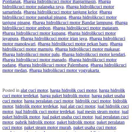
Pontianak
,
#
harga hidrolik
cuci
motor
Banjarmasin
,
#
harga
hidrolik
cuci
motor
palangka raya
,
#
harga hidrolik
cuci
motor
samarinda
,
#
harga hidrolik
cuci
motor
tanjung kelor
,
#
harga
hidrolik
cuci
motor
pangkal pinang
,
#
harga hidrolik
cuci
motor
tanjung pinang
,
#
harga hidrolik
cuci
motor
Bandar lampung
,
#
harga
hidrolik
cuci
motor
ambon
,
#
harga hidrolik
cuci
motor
mataram
,
#
harga hidrolik
cuci
motor
kupang
,
#
harga hidrolik
cuci
motor
jayapura
,
#
harga hidrolik
cuci
motor
irian jaya
,
#
harga hidrolik
cuci
motor
manokwari
,
#
harga hidrolik
cuci
motor
pekan baru
,
#
harga
hidrolik
cuci
motor
mamuju
,
#
harga hidrolik
cuci
motor
makasar
,
#
harga hidrolik
cuci
motor
palu
,
#
harga hidrolik
cuci
motor
kendari
,
#
harga hidrolik
cuci
motor
manado
,
#
harga hidrolik
cuci
motor
padang
,
#
harga hidrolik
cuci
motor
Palembang
,
#
harga hidrolik
cuci
motor
medan
,
#
harga hidrolik
cuci
motor
yogyakarta
Posted in
alat cuci motor
,
harga hidrolik cuci motor
,
harga hidrolik
cuci motor terdekat
,
harga paket hidrolik motor
,
harga paket usaha
cuci motor
,
harga peralatan cuci motor
,
hidrolik cuci motor
,
hidrolik
motor
,
hidrolik motor terdekat
,
jual alat cuci motor
,
jual hidrolik cuci
motor
,
jual hidrolik cuci motor terdekat
,
jual mesin steam motor
,
jual
paket hidrolik motor
,
jual paket usaha cuci motor
,
jual peralatan cuci
motor
,
pabrik hidrolik motor
,
paket hidrolik motor
,
paket peralatan
cuci motor
,
paket steam motor murah
,
paket usaha cuci motor
,