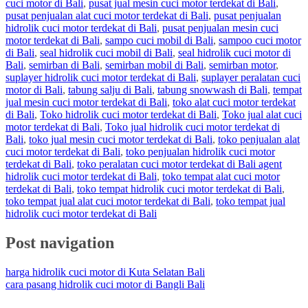
cuci motor di Bali
,
pusat jual mesin cuci motor terdekat di Bali
,
pusat penjualan alat cuci motor terdekat di Bali
,
pusat penjualan
hidrolik cuci motor terdekat di Bali
,
pusat penjualan mesin cuci
motor terdekat di Bali
,
sampo cuci mobil di Bali
,
sampoo cuci motor
di Bali
,
seal hidrolik cuci mobil di Bali
,
seal hidrolik cuci motor di
Bali
,
semirban di Bali
,
semirban mobil di Bali
,
semirban motor
,
suplayer hidrolik cuci motor terdekat di Bali
,
suplayer peralatan cuci
motor di Bali
,
tabung salju di Bali
,
tabung snowwash di Bali
,
tempat
jual mesin cuci motor terdekat di Bali
,
toko alat cuci motor terdekat
di Bali
,
Toko hidrolik cuci motor terdekat di Bali
,
Toko jual alat cuci
motor terdekat di Bali
,
Toko jual hidrolik cuci motor terdekat di
Bali
,
toko jual mesin cuci motor terdekat di Bali
,
toko penjualan alat
cuci motor terdekat di Bali
,
toko penjualan hidrolik cuci motor
terdekat di Bali
,
toko peralatan cuci motor terdekat di Bali agent
hidrolik cuci motor terdekat di Bali
,
toko tempat alat cuci motor
terdekat di Bali
,
toko tempat hidrolik cuci motor terdekat di Bali
,
toko tempat jual alat cuci motor terdekat di Bali
,
toko tempat jual
hidrolik cuci motor terdekat di Bali
Post navigation
harga hidrolik cuci motor di Kuta Selatan Bali
cara pasang hidrolik cuci motor di Bangli Bali