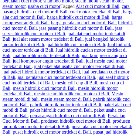
peralatan cuci motor
,
shampoo motor
,
steam mobil steam motor
,
steam motor
,
usaha cuci motor
Tagged
Alat cuci motor di Bali
,
cara
pasang hidrolik cuci motor di Bali
,
cuci motor terdekat di Bali
,
harga
alat cuci motor di Bali
,
harga hidrolik cuci motor di Bali
,
harga
kompresor angin di Bali
,
harga peralatan cuci motor di Bali
,
hidrolik
cuci motor di Bali
,
jasa pasang hidrolik cuci motor di Bali
,
jasa
servis hidrolik cuci motor di Bali
,
jual alat cuci motor terdekat di
Bali
,
jual alat steam motor terdekat di Bali
,
jual bengkel hidrolik
motor terdekat di Bali
,
jual hidrolik cuci motor di Bali
,
Jual hidrolik
cuci motor terdekat di Bali
,
Jual hidrolik cucian motor terdekat di
Bali
,
Jual hidrolik motor terdekat di Bali
,
jual kompresor angin di
Bali
,
jual kompresor angin terdekat di Bali
,
jual mesin cuci motor
terdekat di Bali
,
jual paket alat usaha cuci motor terdekat di Bali
,
jual paket hidrolik motor terdekat di Bali
,
jual peralatan cuci motor
di Bali
,
jual peralatan cuci motor terdekat di Bali
,
jual seal hidrolik
cuci mobil terdekat di Bali
,
mesin cdlf cnp di Bali
,
mesin cnp di
Bali
,
mesin hidrolik cuci motor di Bali
,
mesin hidrolik motor
terdekat di Bali
,
mesin steam hidrolik cuci motor di Bali
,
Mesin
steam mobil di bali
,
mesin steam motor di Bali
,
pabrik hidrolik cuci
motor di Bali
,
pabrik hidrolik motor terdekat di Bali
,
paket alat cuci
mobil di Bali
,
paket hidrolik cuci motor di Bali
,
paket usaha cuci
motor di Bali
,
pemasangan hidrolik cuci motor di Bali
,
Peralatan
Cuci Motor di Bali
,
produsen hidrolik cuci motor di Bali
,
produsen
hidrolik cuci motor terdekat di Bali
,
pusat alat cuci motor terdekat di
Bali
,
pusat hidrolik cuci motor terdekat di Bali
,
pusat jual hidrolik