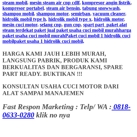
steam mobil
,
mesin steam air cnp cdlf
,
kompresor angin listrik
,
kompresor portabel
,
steam air bensin
,
tabung snowwash
,
shampoo mobil
,
shampoo motor
,
semirban
,
vacuum cleaner
,
hidrolik mobil type h
,
hidrolik mobil type x
,
hidrolik motor
,
mesin cuci motor,
selang cnp
,
gun cnp
,
spart part
paket alat
steam terdekat paket jual paket usaha cuci mobil murahharga
paket usaha cuci mobil murahPaket cuci mobil 1 hidrolik cuci
mobilpaket usaha 1 hidrolik cuci mobil,
HARGA KAMI JAUH LEBIH MURAH,
LANGSUNG PABRIK, PRODUK KAMI
BERKUALITAS DAN BERGARANSI, SPARE
PART READY. BUKTIKAN !!!
KONSULTAN USAHA CUCI MOTOR DARI
ALAT SAMPAI MANAJEMEN
Fast Respon Marketing : Telp/ WA :
0818-
0633-0280
klik no nya