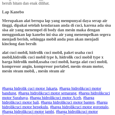
bersih hitam dan enak dilihat.
Lap Kanebo
Merupakan alat berupa lap yang mempunyai daya serap air
tinggi, dipakai setelah kendaraan anda di cuci, karena ada sisa
sisa air yang menempel di body dan mesin maka dengan
menggunkan lap kanebo ini sisa air yang menempelkan segera
menjadi berish, sehingga mobil anda pun akan menjadi
kinclong dan bersih
alat cuci mobil, hidrolik cuci mobil, paket usaha cuci
mobil,hidrolik cuci mobil type h, hidrolik cuci mobil type x
harga hidrolik mobil,usaha cuci mobil, harga alat cuci mobil,
kompresor angin, kompresor portabel, mesin steam motor,
mesin steam mobil, , mesin steam air
#harga hidrolik cuci motor Jakarta
,
#
harga hidrolik
cuci
motor
bandung
,
#
harga hidrolik
cuci
motor
semarang
,
#
harga hidrolik
cuci
motor
Surabaya
,
#
harga hidrolik
cuci
motor
Aceh
,
#
harga
hidrolik
cuci
motor
bali
,
#
harga hidrolik
cuci
motor
banten
,
#
harga
hidrolik
cuci
motor
bengkulu
,
#
harga hidrolik
cuci
motor
gorontalo
,
#
harga hidrolik
cuci
motor
jambi
,
#
harga hidrolik
cuci
motor