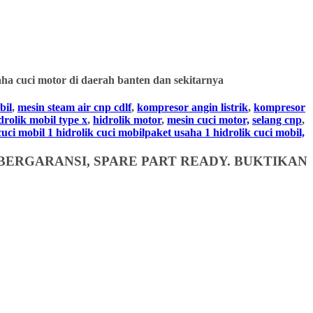
ha cuci motor di daerah banten dan sekitarnya
bil
,
mesin steam air cnp cdlf
,
kompresor angin listrik
,
kompresor
drolik mobil type x
,
hidrolik motor
,
mesin cuci motor,
selang cnp
,
i mobil 1 hidrolik cuci mobilpaket usaha 1 hidrolik cuci mobil,
BERGARANSI, SPARE PART READY. BUKTIKAN