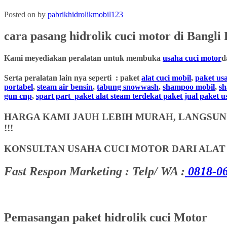
Posted on
by
pabrikhidrolikmobil123
cara pasang hidrolik cuci motor
di
Bangli
B
Kami meyediakan peralatan untuk membuka
usaha cuci motor
d
Serta peralatan lain nya seperti : paket
alat cuci mobil
,
paket us
portabel
,
steam air bensin
,
tabung snowwash
,
shampoo mobil
,
s
gun cnp
,
spart part
paket alat steam terdekat paket jual paket 
HARGA KAMI JAUH LEBIH MURAH, LANGSUNG
!!!
KONSULTAN USAHA CUCI MOTOR DARI ALA
Fast Respon Marketing : Telp/ WA :
0818-06
Pemasangan paket hidrolik cuci Motor