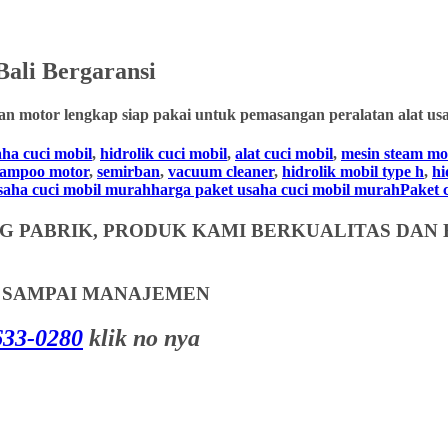
ali
Bergaransi
an motor lengkap siap pakai untuk pemasangan peralatan alat usa
aha cuci mobil
,
hidrolik cuci mobil
,
alat cuci mobil
,
mesin steam mo
hampoo motor
,
semirban
,
vacuum cleaner
,
hidrolik mobil type h
,
hi
usaha cuci mobil murahharga paket usaha cuci mobil murahPaket cuc
 PABRIK, PRODUK KAMI BERKUALITAS DAN 
T SAMPAI MANAJEMEN
33-0280
klik no nya